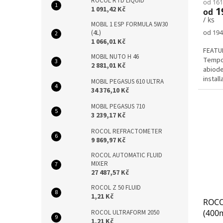
ROCOL RTD LIQUID
od 161
1
1 091,42 Kč
od
/ ks
MOBIL 1 ESP FORMULA 5W30
Měrná
od 194
(4L)
cena:
1 066,01 Kč
FEATUR
MOBIL NUTO H 46
Tempor
2 881,01 Kč
abiode
install
MOBIL PEGASUS 610 ULTRA
parts 
34 376,10 Kč
MOBIL PEGASUS 710
3 239,17 Kč
ROCOL REFRACTOMETER
9 869,97 Kč
ROCOL AUTOMATIC FLUID
MIXER
27 487,57 Kč
ROCOL Z 50 FLUID
1,21 Kč
ROCO
(400m
ROCOL ULTRAFORM 2050
1,21 Kč