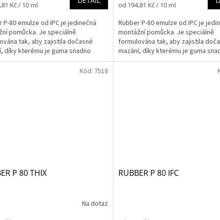
DETAIL
D
Měrná
,81 Kč / 10 ml
od 194,81 Kč / 10 ml
cena:
 P-80 emulze od IPC je jedinečná
Rubber P-80 emulze od IPC je jedi
ní pomůcka. Je speciálně
montážní pomůcka. Je speciálně
ována tak, aby zajistila dočasné
formulována tak, aby zajistila doč
, díky kterému je guma snadno
mazání, díky kterému je guma sna
alována, odstraněna, nebo...
nainstalována, odstraněna, nebo...
Kód:
7518
ER P 80 THIX
RUBBER P 80 IFC
Na dotaz