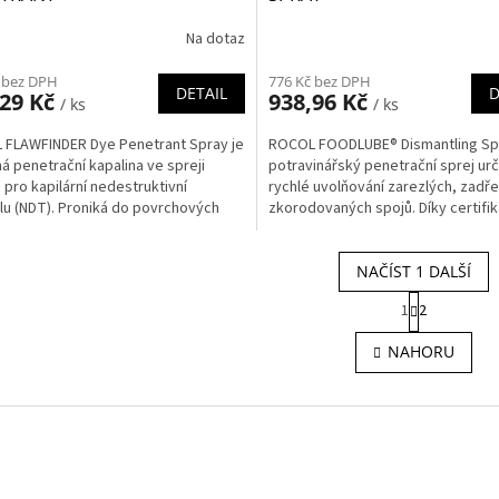
Na dotaz
 bez DPH
776 Kč bez DPH
DETAIL
D
,29 Kč
938,96 Kč
/ ks
/ ks
FLAWFINDER Dye Penetrant Spray je
ROCOL FOODLUBE® Dismantling Spr
á penetrační kapalina ve spreji
potravinářský penetrační sprej ur
 pro kapilární nedestruktivní
rychlé uvolňování zarezlých, zadř
lu (NDT). Proniká do povrchových
zkorodovaných spojů. Díky certifik
a vad materiálu,...
H1 je vhodný...
NAČÍST 1 DALŠÍ
S
1
2
t
O
r
v
NAHORU
á
l
n
á
k
d
o
a
v
c
á
í
n
p
í