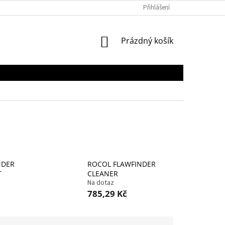
Přihlášení
NÁKUPNÍ
Prázdný košík
KOŠÍK
NDER
ROCOL FLAWFINDER
T
CLEANER
Na dotaz
785,29 Kč