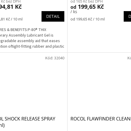
 Kč bez DPH
od 165 Kč bez DPH
94,81 Kč
199,65 Kč
od
/ ks
DETAIL
D
Měrná
,81 Kč / 10 ml
od 199,65 Kč / 10 ml
cena:
ES & BENEFITS:P-80® THIX
ary Assembly Lubricant Gel is
gradable assembly aid that eases
ation oftight-fitting rubber and plastic
by reducing...
Kód:
32040
K
L SHOCK RELEASE SPRAY
ROCOL FLAWFINDER CLEAN
l)