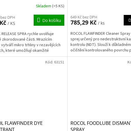
Skladem
(>5 KS)
649 Kč bez DPH
 bez DPH
D
Do košíku
785,29 Kč
 Kč
/ ks
/ KS
ROCOL FLAWFINDER Cleaner Spray je
RELEASE SPRA rychle uvolňuje
sprej určený pro nedestruktivní kap
é zkorodované části. Mrazícím
kontrolu (NDT). Slouží k důkladné
vytváří mikro trhliny v rezavějících
očištění kontrolovaného povrchu 
ch, které umožňují okamžité
aplikací penetrační...
nutí maziva skrz...
Kód:
63151
K
L FLAWFINDER DYE
ROCOL FOODLUBE DISMAN
TRANT
SPRAY