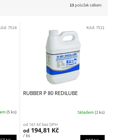
13
položek celkem
Kód:
7524
Kód:
7521
RUBBER P 80 REDILUBE
dem
(5 ks)
Skladem
(2 ks)
od 161 Kč bez DPH
194,81 Kč
od
/ ks