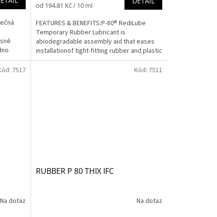
ETAIL
DETAIL
Měrná
od 194,81 Kč / 10 ml
cena:
nečná
FEATURES & BENEFITS:P-80® RediLube
Temporary Rubber Lubricant is
asné
abiodegradable assembly aid that eases
dno
installationof tight-fitting rubber and plastic
parts by reducingthe...
Kód:
7517
Kód:
7511
RUBBER P 80 THIX IFC
Na dotaz
Na dotaz