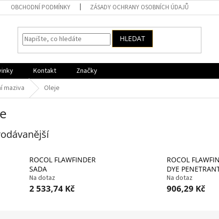
OBCHODNÍ PODMÍNKY
ZÁSADY OCHRANY OSOBNÍCH ÚDAJŮ
HLEDAT
vinky
Kontakt
Značky
í maziva
Oleje
je
odávanější
ROCOL FLAWFINDER
ROCOL FLAWFI
SADA
DYE PENETRAN
Na dotaz
Na dotaz
2 533,74 Kč
906,29 Kč