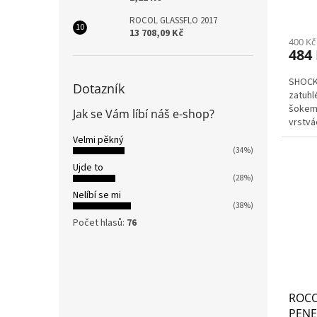
ROCOL GLASSFLO 2017
13 708,09 Kč
400 Kč
484
SHOCK 
Dotazník
zatuhl
šokem 
Jak se Vám líbí náš e-shop?
vrstvá
pronik
Velmi pěkný
(34%)
Ujde to
(28%)
Nelíbí se mi
(38%)
Počet hlasů:
76
ROCO
PENE