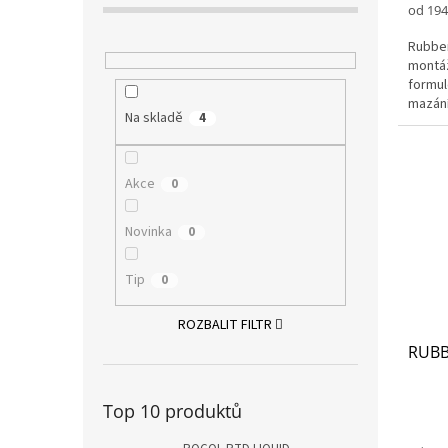
Měrná
od 194
cena:
Rubber
montáž
formul
mazání
Na skladě
4
nainst
Akce
0
Novinka
0
Tip
0
ROZBALIT FILTR
RUBB
Top 10 produktů