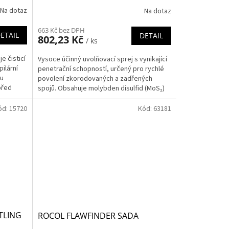
Na dotaz
Na dotaz
663 Kč bez DPH
ETAIL
DETAIL
802,23 Kč
/ ks
 čisticí
Vysoce účinný uvolňovací sprej s vynikající
ilární
penetrační schopností, určený pro rychlé
mu
povolení zkorodovaných a zadřených
před
spojů. Obsahuje molybden disulfid (MoS₂)
pro snadnější...
ód:
15720
Kód:
63181
TLING
ROCOL FLAWFINDER SADA