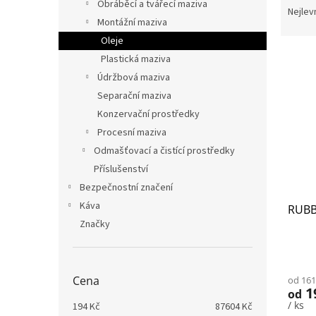
n
Obráběcí a tvářecí maziva
a
Nejlev
e
Montážní maziva
z
l
e
Oleje
V
n
Plastická maziva
ý
í
Údržbová maziva
p
p
Separační maziva
i
r
Konzervační prostředky
s
o
p
d
Procesní maziva
r
u
Odmašťovací a čistící prostředky
o
k
Příslušenství
d
t
Bezpečnostní značení
u
ů
Káva
RUBB
k
Značky
t
ů
Cena
od 161
1
od
/ ks
194
Kč
87604
Kč