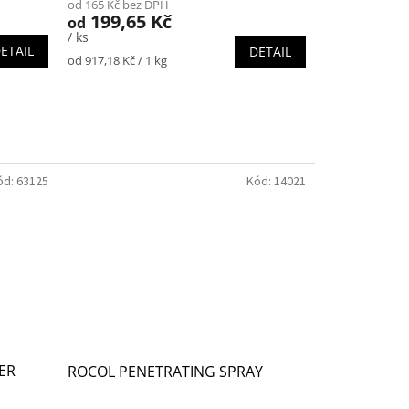
od 165 Kč bez DPH
199,65 Kč
od
/ ks
ETAIL
DETAIL
Měrná
od 917,18 Kč / 1 kg
cena:
ód:
63125
Kód:
14021
ER
ROCOL PENETRATING SPRAY