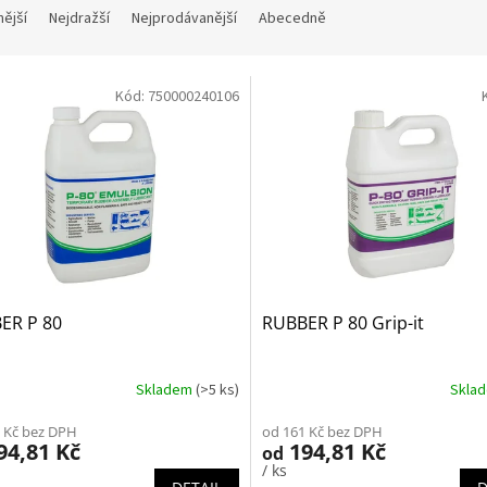
nější
Nejdražší
Nejprodávanější
Abecedně
Kód:
750000240106
ER P 80
RUBBER P 80 Grip-it
Skladem
(>5 ks)
Skla
 Kč bez DPH
od 161 Kč bez DPH
94,81 Kč
194,81 Kč
od
/ ks