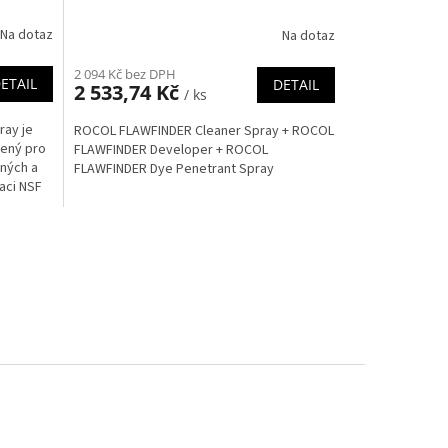
Na dotaz
Na dotaz
2 094 Kč bez DPH
ETAIL
DETAIL
2 533,74 Kč
/ ks
ay je
ROCOL FLAWFINDER Cleaner Spray + ROCOL
čený pro
FLAWFINDER Developer + ROCOL
ených a
FLAWFINDER Dye Penetrant Spray
aci NSF