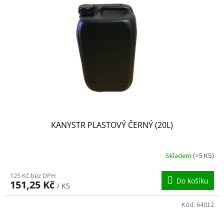
KANYSTR PLASTOVÝ ČERNÝ (20L)
Skladem
(>5 KS)
125 Kč bez DPH
Do košíku
151,25 Kč
/ KS
Kód:
64012