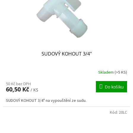
o
d
u
k
t
ů
SUDOVÝ KOHOUT 3/4"
Skladem
(>5 KS)
50 Kč bez DPH
Do košíku
60,50 Kč
/ KS
SUDOVÝ KOHOUT 3/4" na vypouštění ze sudu.
Kód:
20LC