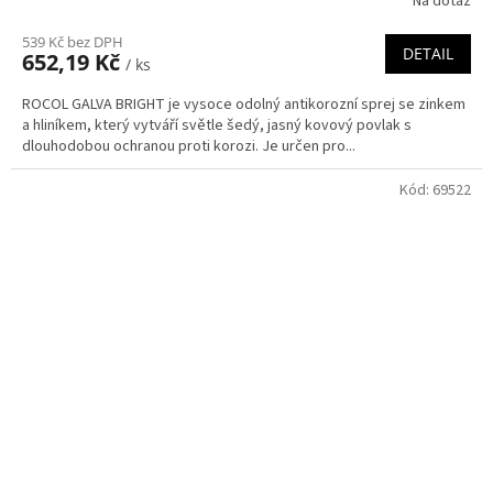
Na dotaz
539 Kč bez DPH
DETAIL
652,19 Kč
/ ks
ROCOL GALVA BRIGHT je vysoce odolný antikorozní sprej se zinkem
a hliníkem, který vytváří světle šedý, jasný kovový povlak s
dlouhodobou ochranou proti korozi. Je určen pro...
Kód:
69522