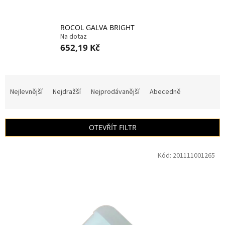
ROCOL GALVA BRIGHT
Na dotaz
652,19 Kč
Ř
a
Nejlevnější
Nejdražší
Nejprodávanější
Abecedně
z
e
n
OTEVŘÍT FILTR
í
p
V
r
Kód:
201111001265
ý
o
p
d
i
u
s
k
p
t
r
ů