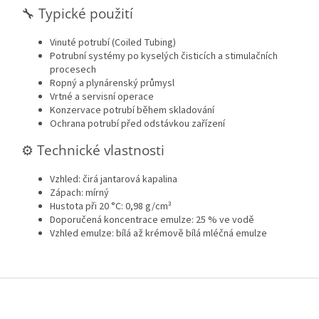
🔧 Typické použití
Vinuté potrubí (Coiled Tubing)
Potrubní systémy po kyselých čisticích a stimulačních
procesech
Ropný a plynárenský průmysl
Vrtné a servisní operace
Konzervace potrubí během skladování
Ochrana potrubí před odstávkou zařízení
⚙️ Technické vlastnosti
Vzhled: čirá jantarová kapalina
Zápach: mírný
Hustota při 20 °C: 0,98 g/cm³
Doporučená koncentrace emulze: 25 % ve vodě
Vzhled emulze: bílá až krémově bílá mléčná emulze
Z
á
p