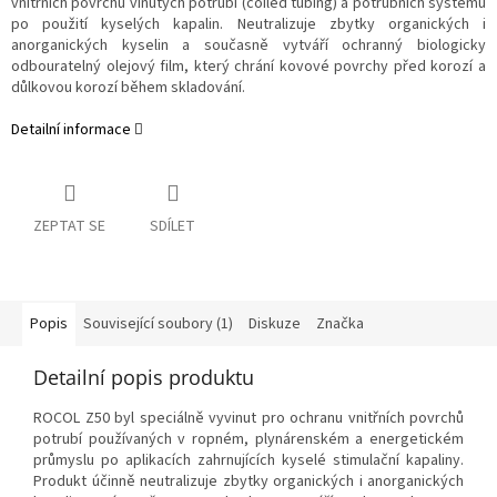
vnitřních povrchů vinutých potrubí (coiled tubing) a potrubních systémů
po použití kyselých kapalin. Neutralizuje zbytky organických i
anorganických kyselin a současně vytváří ochranný biologicky
odbouratelný olejový film, který chrání kovové povrchy před korozí a
důlkovou korozí během skladování.
Detailní informace
ZEPTAT SE
SDÍLET
Popis
Související soubory (1)
Diskuze
Značka
Detailní popis produktu
ROCOL Z50 byl speciálně vyvinut pro ochranu vnitřních povrchů
potrubí používaných v ropném, plynárenském a energetickém
průmyslu po aplikacích zahrnujících kyselé stimulační kapaliny.
Produkt účinně neutralizuje zbytky organických i anorganických