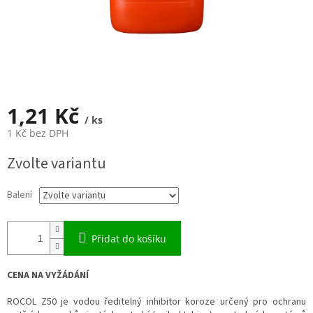
1,21 Kč
/ ks
1 Kč bez DPH
Měrná
Zvolte variantu
cena:
Balení
Přidat do košíku
CENA NA VYŽÁDÁNÍ
ROCOL Z50 je vodou ředitelný inhibitor koroze určený pro ochranu