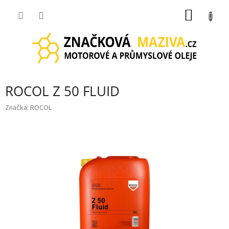
Přejít
NÁKUP
na
obsah
KOŠÍK
ROCOL Z 50 FLUID
Značka:
ROCOL