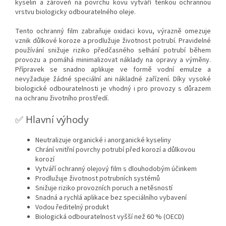
kyselin a zároveň na povrchu kovu vytváří tenkou ochrannou
vrstvu biologicky odbouratelného oleje.
Tento ochranný film zabraňuje oxidaci kovu, výrazně omezuje
vznik důlkové koroze a prodlužuje životnost potrubí. Pravidelné
používání snižuje riziko předčasného selhání potrubí během
provozu a pomáhá minimalizovat náklady na opravy a výměny.
Přípravek se snadno aplikuje ve formě vodní emulze a
nevyžaduje žádné speciální ani nákladné zařízení. Díky vysoké
biologické odbouratelnosti je vhodný i pro provozy s důrazem
na ochranu životního prostředí.
✅ Hlavní výhody
Neutralizuje organické i anorganické kyseliny
Chrání vnitřní povrchy potrubí před korozí a důlkovou
korozí
Vytváří ochranný olejový film s dlouhodobým účinkem
Prodlužuje životnost potrubních systémů
Snižuje riziko provozních poruch a netěsností
Snadná a rychlá aplikace bez speciálního vybavení
Vodou ředitelný produkt
Biologická odbouratelnost vyšší než 60 % (OECD)