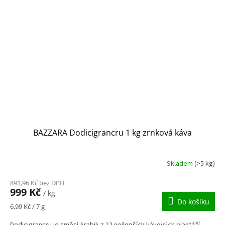
BAZZARA Dodicigrancru 1 kg zrnková káva
Skladem
(>5 kg)
891,96 Kč bez DPH
999 Kč
/ kg
Do košíku
Měrná
6,99 Kč / 7 g
cena:
Dodicigrancru je směsí Arabik z 12 nejlepších kávových plantáží