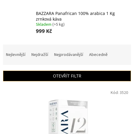
BAZZARA Panafrican 100% arabica 1 Kg
zrnková káva
Skladem
(>5 kg)
999 Kč
Ř
a
Nejlevnější
Nejdražší
Nejprodávanější
Abecedně
z
e
n
OTEVŘÍT FILTR
í
p
V
r
Kód:
3520
ý
o
p
d
i
u
s
k
p
t
r
ů