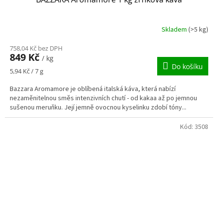
Skladem
(>5 kg)
758,04 Kč bez DPH
849 Kč
/ kg
Do košíku
Měrná
5,94 Kč / 7 g
cena:
Bazzara Aromamore je oblíbená italská káva, která nabízí
nezaměnitelnou směs intenzivních chutí - od kakaa až po jemnou
sušenou meruňku. Její jemně ovocnou kyselinku zdobí tóny...
Kód:
3508