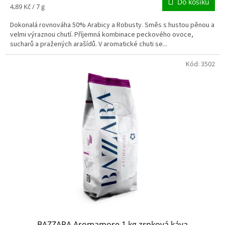
Do košíku
Měrná
4,89 Kč / 7 g
cena:
Dokonalá rovnováha 50% Arabicy a Robusty. Směs s hustou pěnou a
velmi výraznou chutí. Příjemná kombinace peckového ovoce,
sucharů a pražených arašídů. V aromatické chuti se...
Kód:
3502
BAZZARA Aromamore 1 kg zrnková káva