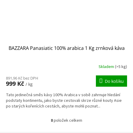
BAZZARA Panasiatic 100% arabica 1 Kg zrnková káva
Skladem
(>5 kg)
891,96 Kč bez DPH
Do košíku
999 Kč
/ kg
Tato jedinečná směs kávy 100% Arabica v sobě zahrnuje hledání
podstaty kontinentu, jako byste cestovali skrze různé kouty Asie
po starých kořenících cestách, abyste mohli poznat...
8
položek celkem
O
v