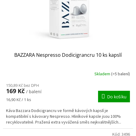
o
d
u
k
t
ů
BAZZARA Nespresso Dodicigrancru 10 ks kapslí
Skladem
(>5 balení)
150,89 Kč bez DPH
169 Kč
/ balení
Do košíku
Měrná
16,90 Kč / 1 ks
cena:
Káva Bazzara Dodicigrancru ve formě kávových kapslí je
kompatibilní s kávovary Nespresso. Hliníkové kapsle jsou 100%
recyklovatelné. Pražená extra vyvážená směs nejkvalitnějších...
Kód:
3496