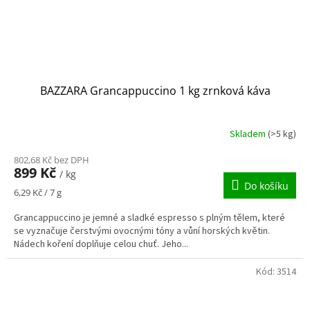
BAZZARA Grancappuccino 1 kg zrnková káva
Skladem
(>5 kg)
802,68 Kč bez DPH
899 Kč
/ kg
Do košíku
Měrná
6,29 Kč / 7 g
cena:
Grancappuccino je jemné a sladké espresso s plným tělem, které
se vyznačuje čerstvými ovocnými tóny a vůní horských květin.
Nádech koření doplňuje celou chuť. Jeho...
Kód:
3514