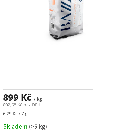
899 Kč
/ kg
802,68 Kč bez DPH
Měrná
6,29 Kč / 7 g
cena:
Skladem
(>5 kg)