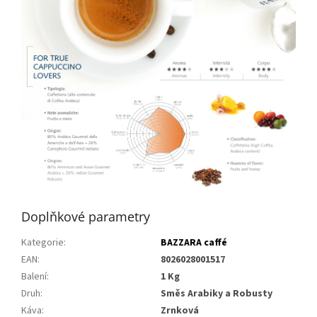
Doplňkové parametry
Kategorie
:
BAZZARA caffé
EAN
:
8026028001517
Balení
:
1 Kg
Druh
:
Směs Arabiky a Robusty
Káva
:
Zrnková