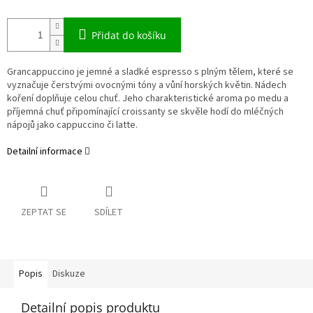
Přidat do košíku
Grancappuccino je jemné a sladké espresso s plným tělem, které se
vyznačuje čerstvými ovocnými tóny a vůní horských květin. Nádech
koření doplňuje celou chuť. Jeho charakteristické aroma po medu a
příjemná chuť připomínající croissanty se skvěle hodí do mléčných
nápojů jako cappuccino či latte.
Detailní informace
ZEPTAT SE
SDÍLET
Popis
Diskuze
Detailní popis produktu