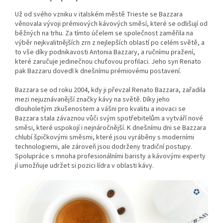
Už od svého vzniku v italském městě Trieste se Bazzara
věnovala vývoji prémiových kávových směsí, které se odlišují od
běžných na trhu. Za tímto účelem se společnost zaměřila na
výběr nejkvalitnějších zrn z nejlepších oblastí po celém světě, a
to vše díky podnikavosti Antonia Bazzary, a ručnímu pražení,
které zaručuje jedinečnou chuťovou profilaci. Jeho syn Renato
pak Bazzaru dovedl k dnešnímu prémiovému postavení.
Bazzara se od roku 2004, kdy ji převzal Renato Bazzara, zařadila
mezi nejuznávanější značky kávy na světě. Díky jeho
dlouholetým zkušenostem a vášni pro kvalitu a inovaci se
Bazzara stala závaznou vůči svým spotřebitelům a vytváří nové
směsi, které uspokojí i nejnáročnější. K dnešnímu dni se Bazzara
chlubí špičkovými směsmi, které jsou vyráběny s moderními
technologiemi, ale zároveň jsou dodrženy tradiční postupy.
Spolupráce s mnoha profesionálními baristy a kávovými experty
jí umožňuje udržet si pozici lídra v oblasti kávy.