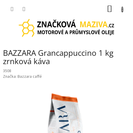
Přejít
NÁKUP
na
obsah
KOŠÍK
BAZZARA Grancappuccino 1 kg
zrnková káva
3508
Značka:
Bazzara caffé