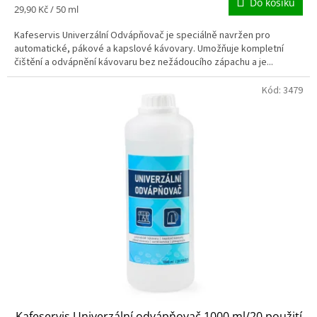
Do košíku
Měrná
29,90 Kč / 50 ml
cena:
Kafeservis Univerzální Odvápňovač je speciálně navržen pro
automatické, pákové a kapslové kávovary. Umožňuje kompletní
čištění a odvápnění kávovaru bez nežádoucího zápachu a je...
Kód:
3479
Kafeservis Univerzální odvápňovač 1000 ml/20 použití