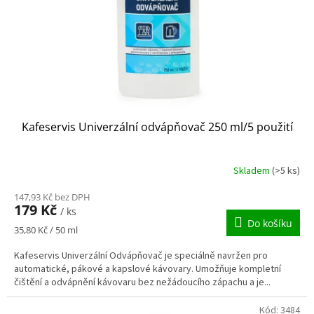
o
d
u
k
t
ů
Kafeservis Univerzální odvápňovač 250 ml/5 použití
Skladem
(>5 ks)
147,93 Kč bez DPH
179 Kč
/ ks
Do košíku
Měrná
35,80 Kč / 50 ml
cena:
Kafeservis Univerzální Odvápňovač je speciálně navržen pro
automatické, pákové a kapslové kávovary. Umožňuje kompletní
čištění a odvápnění kávovaru bez nežádoucího zápachu a je...
Kód:
3484