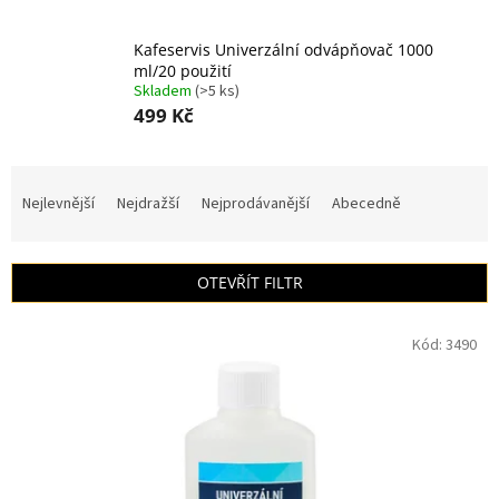
Kafeservis Univerzální odvápňovač 1000
ml/20 použití
Skladem
(>5 ks)
499 Kč
Ř
a
Nejlevnější
Nejdražší
Nejprodávanější
Abecedně
z
e
n
OTEVŘÍT FILTR
í
p
V
r
Kód:
3490
ý
o
p
d
i
u
s
k
p
t
r
ů