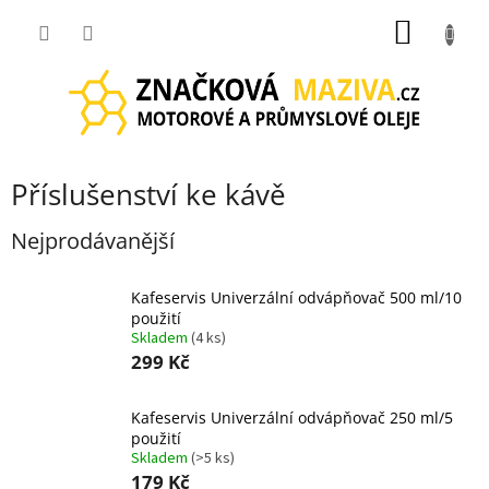
Přejít
NÁKUP
na
obsah
KOŠÍK
Příslušenství ke kávě
Nejprodávanější
Kafeservis Univerzální odvápňovač 500 ml/10
použití
Skladem
(4 ks)
299 Kč
Kafeservis Univerzální odvápňovač 250 ml/5
použití
Skladem
(>5 ks)
179 Kč