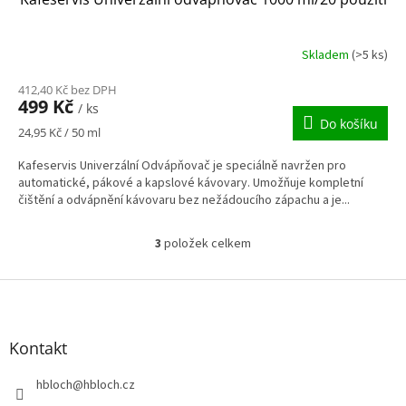
Skladem
(>5 ks)
412,40 Kč bez DPH
499 Kč
/ ks
Do košíku
Měrná
24,95 Kč / 50 ml
cena:
Kafeservis Univerzální Odvápňovač je speciálně navržen pro
automatické, pákové a kapslové kávovary. Umožňuje kompletní
čištění a odvápnění kávovaru bez nežádoucího zápachu a je...
3
položek celkem
O
v
l
Z
á
á
d
p
a
a
Kontakt
c
t
í
í
hbloch
@
hbloch.cz
p
r