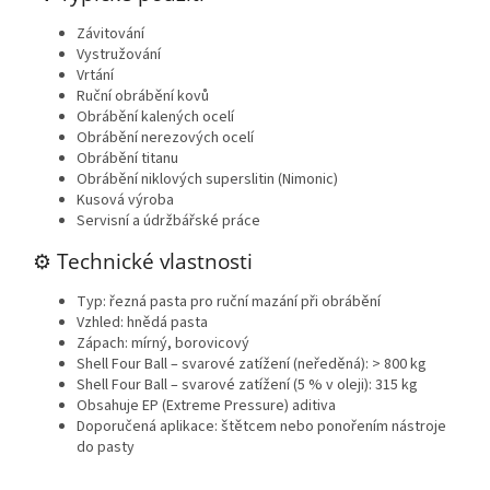
Závitování
Vystružování
Vrtání
Ruční obrábění kovů
Obrábění kalených ocelí
Obrábění nerezových ocelí
Obrábění titanu
Obrábění niklových superslitin (Nimonic)
Kusová výroba
Servisní a údržbářské práce
⚙️ Technické vlastnosti
Typ: řezná pasta pro ruční mazání při obrábění
Vzhled: hnědá pasta
Zápach: mírný, borovicový
Shell Four Ball – svarové zatížení (neředěná): > 800 kg
Shell Four Ball – svarové zatížení (5 % v oleji): 315 kg
Obsahuje EP (Extreme Pressure) aditiva
Doporučená aplikace: štětcem nebo ponořením nástroje
do pasty