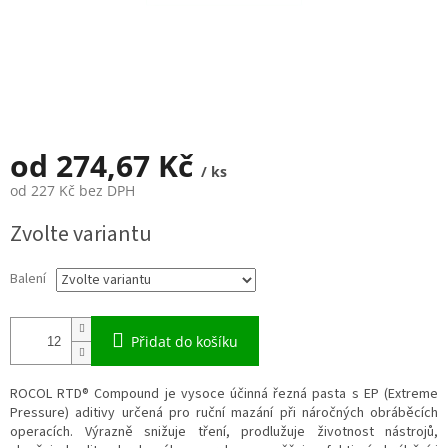
od
274,67 Kč
/ ks
od
227 Kč
bez DPH
Měrná
Zvolte variantu
cena:
Balení
Přidat do košíku
ROCOL RTD® Compound je vysoce účinná řezná pasta s EP (Extreme
Pressure) aditivy určená pro ruční mazání při náročných obráběcích
operacích. Výrazně snižuje tření, prodlužuje životnost nástrojů,