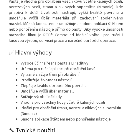
Pasta je vhodná pro obrábění všech kovů včetně kalených ocelí,
nerezových ocelí, titanu a niklových superslitin (Nimonic), kde
přispívá k delší životnosti nástrojů, vyšší kvalitě povrchu a
umožňuje vyšší úběr materiálu při zachování spolehlivého
mazání. Měkká konzistence umožňuje snadnou aplikaci štětcem
nebo ponořením nástroje přímo do pasty. Díky vysoké únosnosti
mazacího filmu je RTD® Compound ideální volbou pro ruční i
kusovou výrobu, servisní práce a náročné obráběcí operace.
✅ Hlavní výhody
Vysoce účinná řezná pasta s EP aditivy
Určena pro ruční aplikaci při obrábění kovů
Výrazně snižuje tření při obrábění
Prodlužuje životnost nástrojů
Zlepšuje kvalitu obrobeného povrchu
Umožňuje vyšší úběr materiálu
Snižuje výrobní náklady
Vhodná pro všechny kovy včetně kalených ocelí
Ideální pro obrábění titanu, nerezu a niklových superslitin
(Nimonic)
Snadná aplikace štětcem nebo ponořením nástroje
🔧 Typické použití