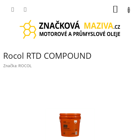
Přejít
NÁKUP
na
obsah
KOŠÍK
Rocol RTD COMPOUND
Značka:
ROCOL