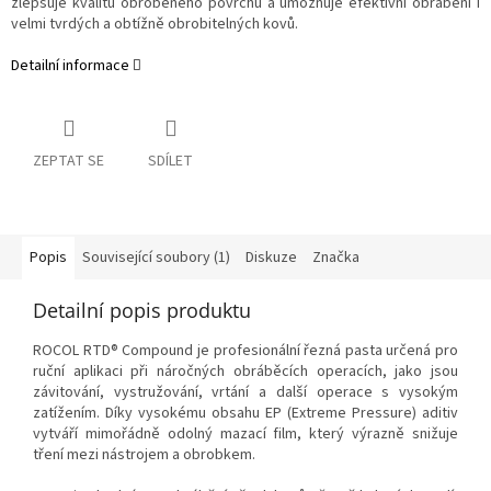
zlepšuje kvalitu obrobeného povrchu a umožňuje efektivní obrábění i
velmi tvrdých a obtížně obrobitelných kovů.
Detailní informace
ZEPTAT SE
SDÍLET
Popis
Související soubory (1)
Diskuze
Značka
Detailní popis produktu
ROCOL RTD® Compound je profesionální řezná pasta určená pro
ruční aplikaci při náročných obráběcích operacích, jako jsou
závitování, vystružování, vrtání a další operace s vysokým
zatížením. Díky vysokému obsahu EP (Extreme Pressure) aditiv
vytváří mimořádně odolný mazací film, který výrazně snižuje
tření mezi nástrojem a obrobkem.