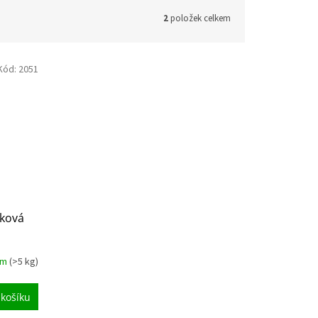
2
položek celkem
Kód:
2051
nková
em
(>5 kg)
 košíku