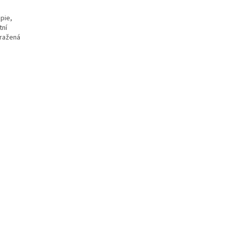
opie,
tní
pražená