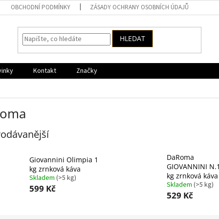
OBCHODNÍ PODMÍNKY
ZÁSADY OCHRANY OSOBNÍCH ÚDAJŮ
HLEDAT
vinky
Kontakt
Značky
Roma
odávanější
DaRoma
Giovannini Olimpia 1
GIOVANNINI N.1
kg zrnková káva
kg zrnková káva
Skladem
(>5 kg)
Skladem
(>5 kg)
599 Kč
529 Kč