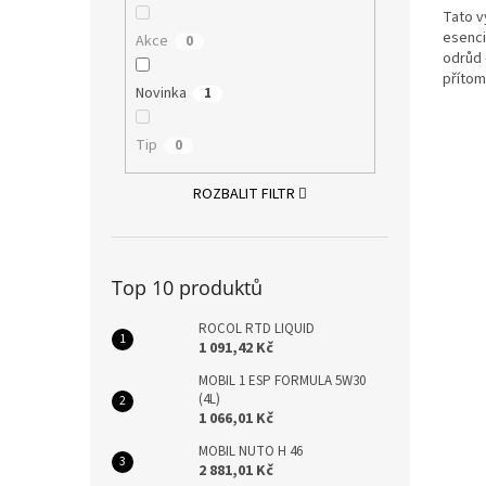
Tato v
esenci
Akce
0
odrůd 
přítom
Novinka
1
vyniká
Tip
0
ROZBALIT FILTR
Top 10 produktů
ROCOL RTD LIQUID
1 091,42 Kč
MOBIL 1 ESP FORMULA 5W30
(4L)
1 066,01 Kč
MOBIL NUTO H 46
2 881,01 Kč