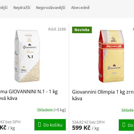
nější
Nejdražší
Nejprodávanější
Abecedně
Kód:
2186
Novinka
ma GIOVANNINI N.1 - 1 kg
Giovannini Olimpia 1 kg zr
ová káva
káva
Skladem
(>5 kg)
Sklad
 Kč bez DPH
534,82 Kč bez DPH
Do košíku
Do
 Kč
599 Kč
/ kg
/ kg