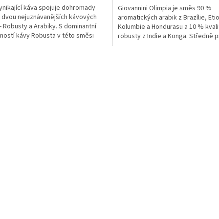
ynikající káva spojuje dohromady
Giovannini Olimpia je směs 90 %
 dvou nejuznávanějších kávových
aromatických arabik z Brazílie, Eti
- Robusty a Arabiky. S dominantní
Kolumbie a Hondurasu a 10 % kvali
ností kávy Robusta v této směsi
robusty z Indie a Konga. Středně 
 tato káva svou...
zrna zajišťují bohatou a...
O
v
l
á
d
a
c
í
p
r
v
k
y
v
ý
p
i
s