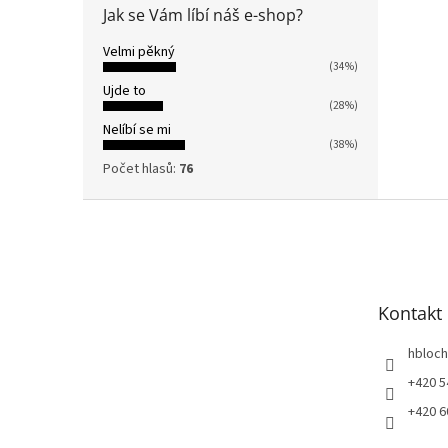
Jak se Vám líbí náš e-shop?
Velmi pěkný
(34%)
Ujde to
(28%)
Nelíbí se mi
(38%)
Počet hlasů:
76
Z
á
p
a
t
Kontakt
í
hbloch
+420 5
+420 6