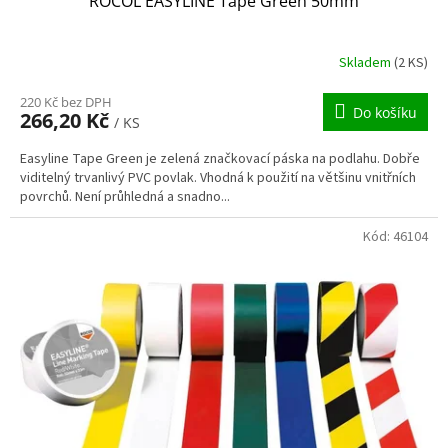
ROCOL EASYLINE Tape Green 50mm
Skladem
(2 KS)
220 Kč bez DPH
Do košíku
266,20 Kč
/ KS
Easyline Tape Green je zelená značkovací páska na podlahu. Dobře
viditelný trvanlivý PVC povlak. Vhodná k použití na většinu vnitřních
povrchů. Není průhledná a snadno...
Kód:
46104