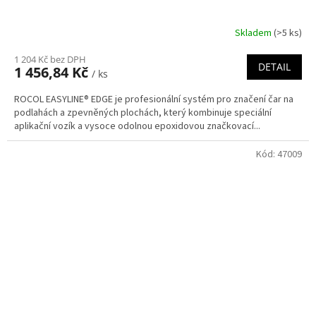
Skladem
(>5 ks)
1 204 Kč bez DPH
DETAIL
1 456,84 Kč
/ ks
ROCOL EASYLINE® EDGE je profesionální systém pro značení čar na
podlahách a zpevněných plochách, který kombinuje speciální
aplikační vozík a vysoce odolnou epoxidovou značkovací...
Kód:
47009