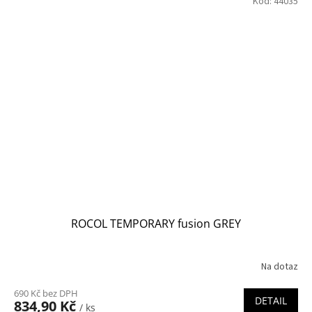
Kód:
44035
ROCOL TEMPORARY fusion GREY
Na dotaz
690 Kč bez DPH
DETAIL
834,90 Kč
/ ks