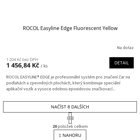
ROCOL Easyline Edge Fluorescent Yellow
Na dotaz
1 204 Kč bez DPH
DETAIL
1 456,84 Kč
/ ks
ROCOL EASYLINE® EDGE je profesionální systém pro značení čar na
podlahách a zpevněných plochách, který kombinuje speciální
aplikační vozík a vysoce odolnou epoxidovou značkovací...
NAČÍST 8 DALŠÍCH
S
1
2
t
O
r
20
položek celkem
v
á
l
NAHORU
n