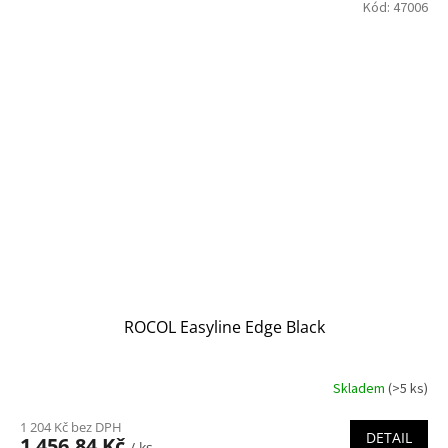
Kód:
47006
ROCOL Easyline Edge Black
Skladem
(>5 ks)
1 204 Kč bez DPH
DETAIL
1 456,84 Kč
/ ks