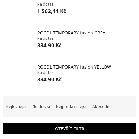
Na dotaz
1 562,11 Kč
ROCOL TEMPORARY fusion GREY
Na dotaz
834,90 Kč
ROCOL TEMPORARY fusion YELLOW
Na dotaz
834,90 Kč
Ř
a
Nejlevnější
Nejdražší
Nejprodávanější
Abecedně
z
e
n
OTEVŘÍT FILTR
í