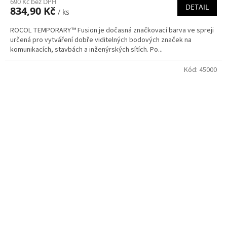
690 Kč bez DPH
DETAIL
834,90 Kč
/ ks
ROCOL TEMPORARY™ Fusion je dočasná značkovací barva ve spreji
určená pro vytváření dobře viditelných bodových značek na
komunikacích, stavbách a inženýrských sítích. Po...
Kód:
45000