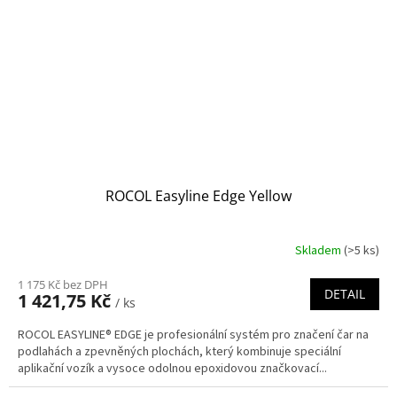
ROCOL Easyline Edge Yellow
Skladem
(>5 ks)
1 175 Kč bez DPH
DETAIL
1 421,75 Kč
/ ks
ROCOL EASYLINE® EDGE je profesionální systém pro značení čar na
podlahách a zpevněných plochách, který kombinuje speciální
aplikační vozík a vysoce odolnou epoxidovou značkovací...