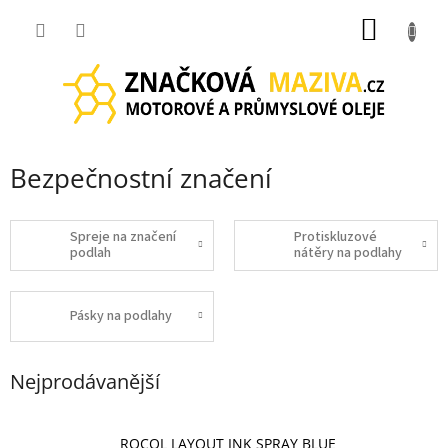
Přejít
NÁKUP
na
obsah
KOŠÍK
Bezpečnostní značení
Spreje na značení
Protiskluzové
podlah
nátěry na podlahy
Pásky na podlahy
Nejprodávanější
ROCOL LAYOUT INK SPRAY BLUE