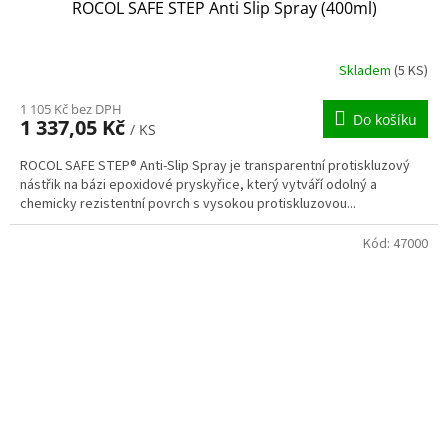
ROCOL SAFE STEP Anti Slip Spray (400ml)
Skladem
(5 KS)
1 105 Kč bez DPH
Do košíku
1 337,05 Kč
/ KS
ROCOL SAFE STEP® Anti-Slip Spray je transparentní protiskluzový
nástřik na bázi epoxidové pryskyřice, který vytváří odolný a
chemicky rezistentní povrch s vysokou protiskluzovou...
Kód:
47000