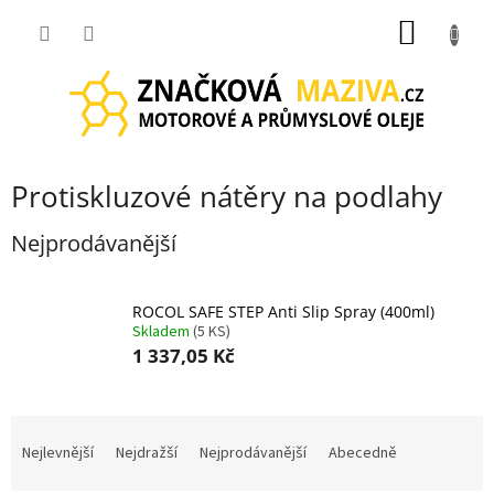
Přejít
NÁKUP
na
obsah
KOŠÍK
Protiskluzové nátěry na podlahy
Nejprodávanější
ROCOL SAFE STEP Anti Slip Spray (400ml)
Skladem
(5 KS)
1 337,05 Kč
Ř
a
Nejlevnější
Nejdražší
Nejprodávanější
Abecedně
z