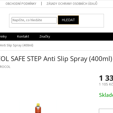
OBCHODNÍ PODMÍNKY
ZÁSADY OCHRANY OSOBNÍCH ÚDAJŮ
HLEDAT
vinky
Kontakt
Značky
nti Slip Spray (400ml)
OL SAFE STEP Anti Slip Spray (400ml)
ROCOL
1 3
1 105 K
Měrná
Skla
cena: