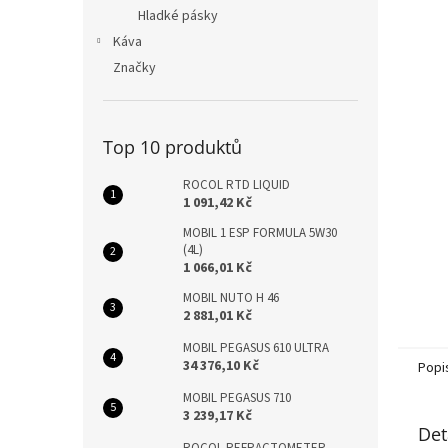
n
Hladké pásky
e
Káva
l
Značky
Top 10 produktů
ROCOL RTD LIQUID
1 091,42 Kč
MOBIL 1 ESP FORMULA 5W30
(4L)
1 066,01 Kč
MOBIL NUTO H 46
2 881,01 Kč
MOBIL PEGASUS 610 ULTRA
34 376,10 Kč
Popi
MOBIL PEGASUS 710
3 239,17 Kč
Det