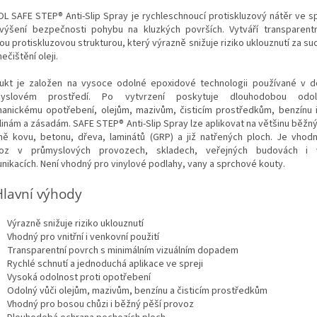
L SAFE STEP® Anti-Slip Spray je rychleschnoucí protiskluzový nátěr ve sp
výšení bezpečnosti pohybu na kluzkých površích. Vytváří transparent
u protiskluzovou strukturou, který výrazně snižuje riziko uklouznutí za su
nečištění oleji.
ukt je založen na vysoce odolné epoxidové technologii používané v 
myslovém prostředí. Po vytvrzení poskytuje dlouhodobou odol
anickému opotřebení, olejům, mazivům, čisticím prostředkům, benzínu
linám a zásadám. SAFE STEP® Anti-Slip Spray lze aplikovat na většinu běžn
ně kovu, betonu, dřeva, laminátů (GRP) a již natřených ploch. Je vhod
oz v průmyslových provozech, skladech, veřejných budovách i 
nikacích. Není vhodný pro vinylové podlahy, vany a sprchové kouty.
lavní výhody
Výrazně snižuje riziko uklouznutí
Vhodný pro vnitřní i venkovní použití
Transparentní povrch s minimálním vizuálním dopadem
Rychlé schnutí a jednoduchá aplikace ve spreji
Vysoká odolnost proti opotřebení
Odolný vůči olejům, mazivům, benzínu a čisticím prostředkům
Vhodný pro bosou chůzi i běžný pěší provoz