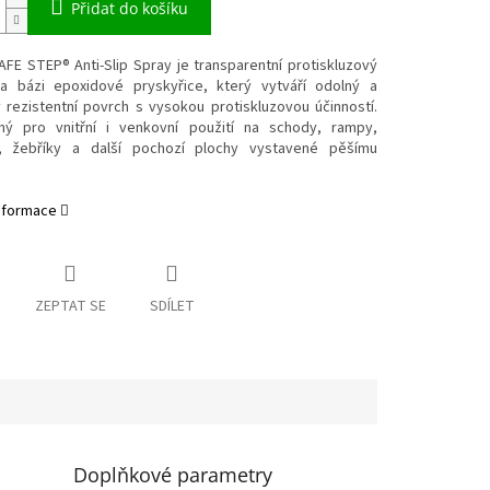
Přidat do košíku
FE STEP® Anti-Slip Spray je transparentní protiskluzový
na bázi epoxidové pryskyřice, který vytváří odolný a
 rezistentní povrch s vysokou protiskluzovou účinností.
ý pro vnitřní i venkovní použití na schody, rampy,
, žebříky a další pochozí plochy vystavené pěšímu
informace
ZEPTAT SE
SDÍLET
Doplňkové parametry