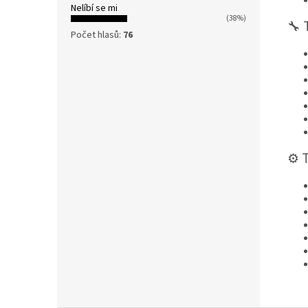
Nelíbí se mi
(38%)
🔧 
Počet hlasů:
76
⚙️ 