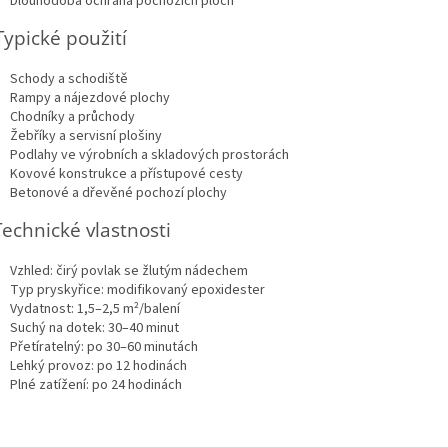
Dlouhodobá ochrana pochozích ploch
Typické použití
Schody a schodiště
Rampy a nájezdové plochy
Chodníky a průchody
Žebříky a servisní plošiny
Podlahy ve výrobních a skladových prostorách
Kovové konstrukce a přístupové cesty
Betonové a dřevěné pochozí plochy
Technické vlastnosti
Vzhled: čirý povlak se žlutým nádechem
Typ pryskyřice: modifikovaný epoxidester
Vydatnost: 1,5–2,5 m²/balení
Suchý na dotek: 30–40 minut
Přetíratelný: po 30–60 minutách
Lehký provoz: po 12 hodinách
Plné zatížení: po 24 hodinách