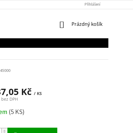
Přihlášení
NÁKUPNÍ
Prázdný košík
KOŠÍK
45000
37,05 Kč
/ KS
č bez DPH
dem
(5 KS)