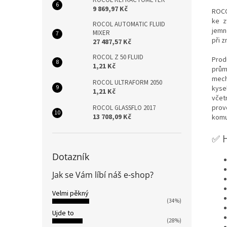
ROCOL REFRACTOMETER
9 869,97 Kč
ROCO
ke z
ROCOL AUTOMATIC FLUID
jemno
MIXER
při z
27 487,57 Kč
ROCOL Z 50 FLUID
Prod
1,21 Kč
prů
mech
ROCOL ULTRAFORM 2050
kyse
1,21 Kč
včet
prov
ROCOL GLASSFLO 2017
13 708,09 Kč
komu
H
✅
Dotazník
Jak se Vám líbí náš e-shop?
Velmi pěkný
(34%)
Ujde to
(28%)