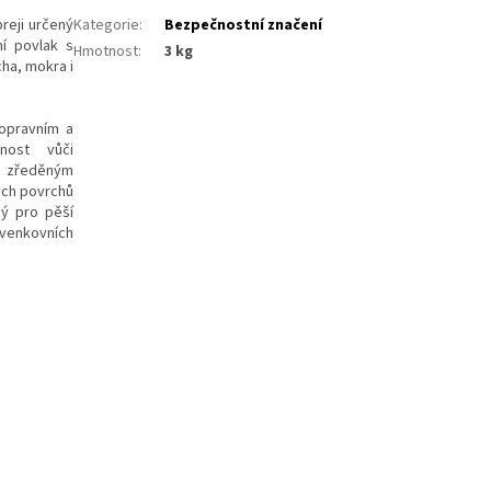
reji určený
Kategorie
:
Bezpečnostní značení
ní povlak s
Hmotnost
:
3 kg
cha, mokra i
dopravním a
nost vůči
 i zředěným
ých povrchů
ný pro pěší
venkovních