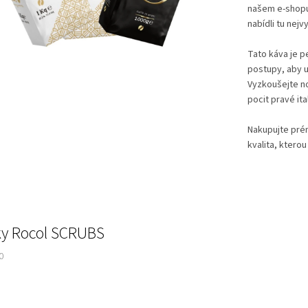
našem e-shopu
nabídli tu nejv
Tato káva je p
postupy, aby us
Vyzkoušejte no
pocit pravé it
Nakupujte pré
kvalita, kterou
ky Rocol SCRUBS
0