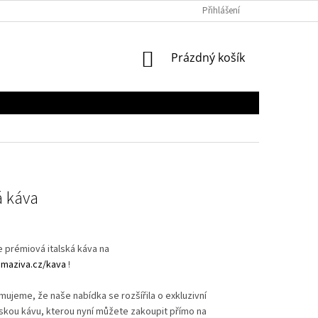
Přihlášení
NÁKUPNÍ
Prázdný košík
KOŠÍK
 káva
 prémiová italská káva na
maziva.cz/kava
!
mujeme, že naše nabídka se rozšířila o exkluzivní
skou kávu, kterou nyní můžete zakoupit přímo na