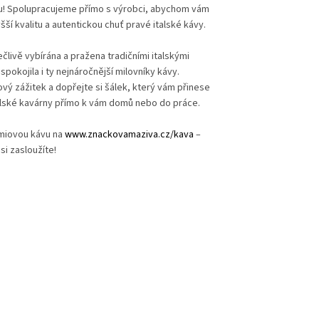
! Spolupracujeme přímo s výrobci, abychom vám
yšší kvalitu a autentickou chuť pravé italské kávy.
ečlivě vybírána a pražena tradičními italskými
pokojila i ty nejnáročnější milovníky kávy.
vý zážitek a dopřejte si šálek, který vám přinese
alské kavárny přímo k vám domů nebo do práce.
miovou kávu na
www.znackovamaziva.cz/kava
–
 si zasloužíte!