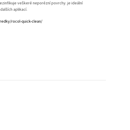
zinfikuje veškeré neporézní povrchy. je ideální
dalších aplikací.
edky/rocol-quick-clean/