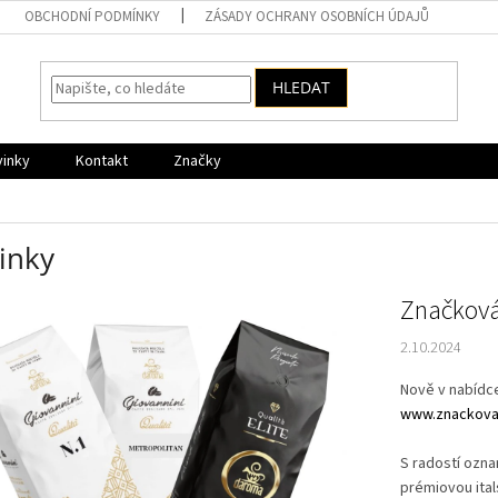
OBCHODNÍ PODMÍNKY
ZÁSADY OCHRANY OSOBNÍCH ÚDAJŮ
HLEDAT
vinky
Kontakt
Značky
inky
Značková
2.10.2024
Nově v nabídce
www.znackova
S radostí ozna
prémiovou ital