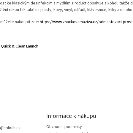
st ke klasickým desinfekcím a mýdlům. Produkt obsahuje alkohol, takže de
ištění rukou tak také na plasty, kovy, vinyl, nářadí, klávesnice, kliky a mnoho 
 můžete nakoupit zde:
https://www.znackovamaziva.cz/odmastovaci-prostr
Quick & Clean Launch
O
v
l
á
d
a
c
í
Informace k nákupu
p
r
Obchodní podmínky
@
hbloch.cz
v