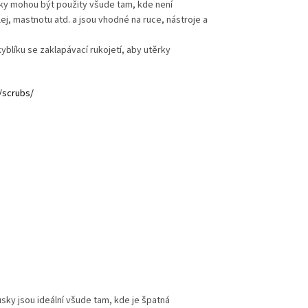
usky mohou být použity všude tam, kde není
j, mastnotu atd. a jsou vhodné na ruce, nástroje a
blíku se zaklapávací rukojetí, aby utěrky
/scrubs/
ky jsou ideální všude tam, kde je špatná