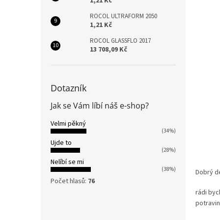
1,21 Kč
ROCOL ULTRAFORM 2050
1,21 Kč
ROCOL GLASSFLO 2017
13 708,09 Kč
Dotazník
Jak se Vám líbí náš e-shop?
Velmi pěkný
(34%)
Ujde to
(28%)
Nelíbí se mi
(38%)
Dobrý d
Počet hlasů:
76
rádi byc
potravi