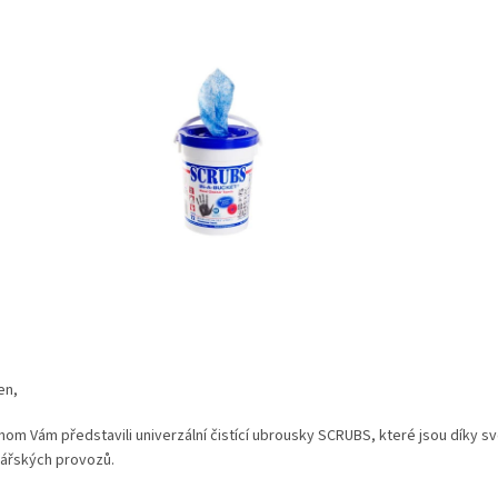
en,
hom Vám představili univerzální čistící ubrousky SCRUBS, které jsou díky s
nářských provozů.