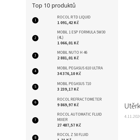
n
n
Top 10 produktů
k
e
ů
l
ROCOL RTD LIQUID
1 091,42 Kč
MOBIL 1 ESP FORMULA 5W30
(4L)
1 066,01 Kč
MOBIL NUTO H 46
2 881,01 Kč
MOBIL PEGASUS 610 ULTRA
34 376,10 Kč
MOBIL PEGASUS 710
3 239,17 Kč
ROCOL REFRACTOMETER
Utěr
9 869,97 Kč
ROCOL AUTOMATIC FLUID
4.11.202
MIXER
27 487,57 Kč
ROCOL Z 50 FLUID