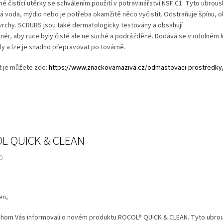
lné čistící utěrky se schválením použití v potravinářství NSF C1. Tyto ubro
 voda, mýdlo nebo je potřeba okamžitě něco vyčistit. Odstraňuje špínu, ole
vrchy. SCRUBS jsou také dermatologicky testovány a obsahují
nér, aby ruce byly čisté ale ne suché a podrážděné. Dodává se v odolném ky
y a lze je snadno přepravovat po továrně.
t je můžete zde:
https://www.znackovamaziva.cz/odmastovaci-prostredky
L QUICK & CLEAN
0
en,
chom Vás informovali o novém produktu ROCOL® QUICK & CLEAN. Tyto ubrous