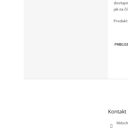
dostupno
jak na č
Produkt
PMB103 
Z
á
p
a
t
Kontakt
í
hbloch