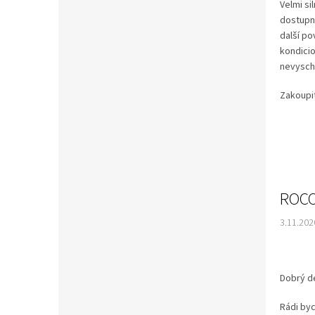
Velmi si
dostupná
další po
kondicio
nevyschl
Zakoupi
ROCO
3.11.202
Dobrý d
Rádi by