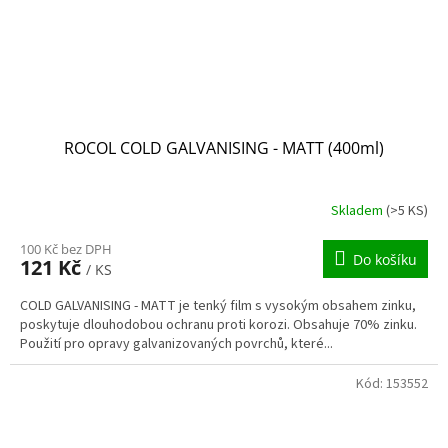
ROCOL COLD GALVANISING - MATT (400ml)
Skladem
(>5 KS)
100 Kč bez DPH
Do košíku
121 Kč
/ KS
COLD GALVANISING - MATT je tenký film s vysokým obsahem zinku,
poskytuje dlouhodobou ochranu proti korozi. Obsahuje 70% zinku.
Použití pro opravy galvanizovaných povrchů, které...
Kód:
153552