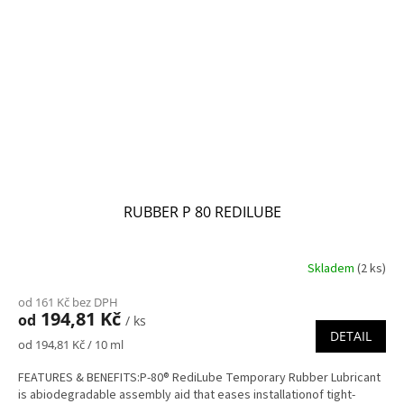
RUBBER P 80 REDILUBE
Skladem
(2 ks)
od 161 Kč bez DPH
194,81 Kč
od
/ ks
DETAIL
Měrná
od 194,81 Kč / 10 ml
cena:
FEATURES & BENEFITS:P-80® RediLube Temporary Rubber Lubricant
is abiodegradable assembly aid that eases installationof tight-