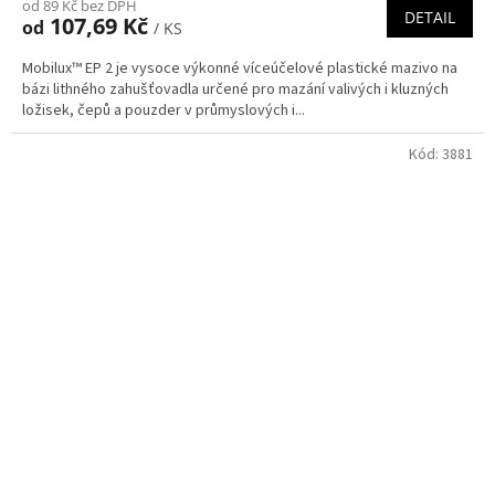
od 89 Kč bez DPH
DETAIL
107,69 Kč
od
/ KS
Mobilux™ EP 2 je vysoce výkonné víceúčelové plastické mazivo na
bázi lithného zahušťovadla určené pro mazání valivých i kluzných
ložisek, čepů a pouzder v průmyslových i...
Kód:
3881