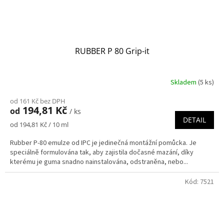
RUBBER P 80 Grip-it
Skladem
(5 ks)
od 161 Kč bez DPH
194,81 Kč
od
/ ks
DETAIL
Měrná
od 194,81 Kč / 10 ml
cena:
Rubber P-80 emulze od IPC je jedinečná montážní pomůcka. Je
speciálně formulována tak, aby zajistila dočasné mazání, díky
kterému je guma snadno nainstalována, odstraněna, nebo...
Kód:
7521