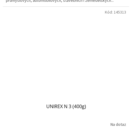
průmyslových, automobilových, stavebních i zemědělských...
Kód:
145313
UNIREX N 3 (400g)
Na dotaz