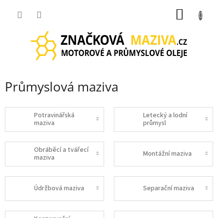
Přejít
NÁKUP
na
obsah
KOŠÍK
Průmyslová maziva
Potravinářská
Letecký a lodní
maziva
průmysl
Obráběcí a tvářecí
Montážní maziva
maziva
Údržbová maziva
Separační maziva