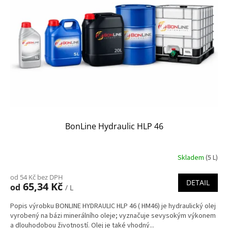
BonLine Hydraulic HLP 46
Skladem
(5 L)
od 54 Kč bez DPH
DETAIL
65,34 Kč
od
/ L
Popis výrobku BONLINE HYDRAULIC HLP 46 ( HM46) je hydraulický olej
vyrobený na bázi minerálního oleje; vyznačuje sevysokým výkonem
a dlouhodobou životností. Olej je také vhodný...