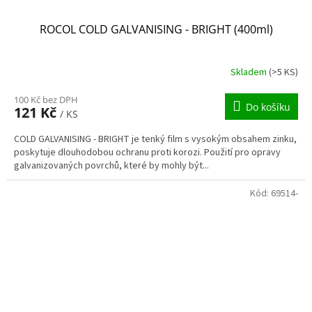
ROCOL COLD GALVANISING - BRIGHT (400ml)
Skladem
(>5 KS)
100 Kč bez DPH
Do košíku
121 Kč
/ KS
COLD GALVANISING - BRIGHT je tenký film s vysokým obsahem zinku,
poskytuje dlouhodobou ochranu proti korozi. Použití pro opravy
galvanizovaných povrchů, které by mohly být...
Kód:
69514-