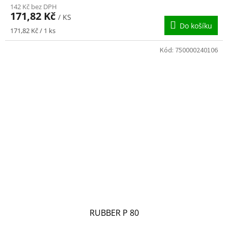
142 Kč bez DPH
171,82 Kč
/ KS
Do košíku
Měrná
171,82 Kč / 1 ks
cena:
Kód:
750000240106
RUBBER P 80