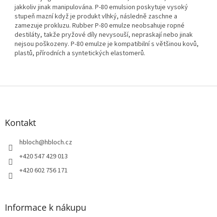
jakkoliv jinak manipulována. P-80 emulsion poskytuje vysoký
stupeň mazní když je produkt vlhký, následně zaschne a
zamezuje prokluzu. Rubber P-80 emulze neobsahuje ropné
destiláty, takže pryžové díly nevysouší, nepraskají nebo jinak
nejsou poškozeny. P-80 emulze je kompatibilní s většinou kovů,
plastů, přírodních a syntetických elastomerů.
Z
á
p
a
Kontakt
t
í
hbloch
@
hbloch.cz
+420 547 429 013
+420 602 756 171
Informace k nákupu