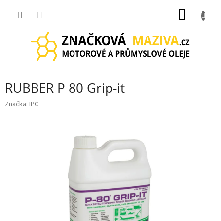
Přejít
NÁKUP
na
obsah
KOŠÍK
RUBBER P 80 Grip-it
Značka:
IPC