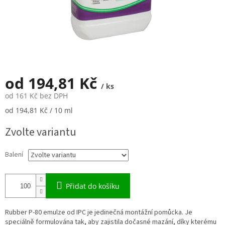
od
194,81 Kč
/ ks
od
161 Kč
bez DPH
Měrná
od 194,81 Kč / 10 ml
cena:
Zvolte variantu
Balení
Přidat do košíku
Rubber P-80 emulze od IPC je jedinečná montážní pomůcka. Je
speciálně formulována tak, aby zajistila dočasné mazání, díky kterému