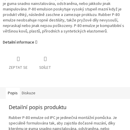
je guma snadno nainstalována, odstraněna, nebo jakkoliv jinak
manipulována. P-80 emulsion poskytuje vysoký stupeň mazní když je
produkt vlhký, následně zaschne a zamezuje prokluzu. Rubber P-80
emulze neobsahuje ropné destiláty, takže pryžové díly nevysouší,
nepraskají nebo jinak nejsou poškozeny. P-80 emulze je kompatibilní s
většinou kovů, plastů, přírodních a syntetických elastomerů.
Detailní informace
ZEPTAT SE
SDÍLET
Popis
Diskuze
Detailní popis produktu
Rubber P-80 emulze od IPC je jedinečná montážní pomůcka. Je
speciálně formulována tak, aby zajistila dočasné mazání, díky
kterému je guma snadno nainstalována, odstraněna, nebo