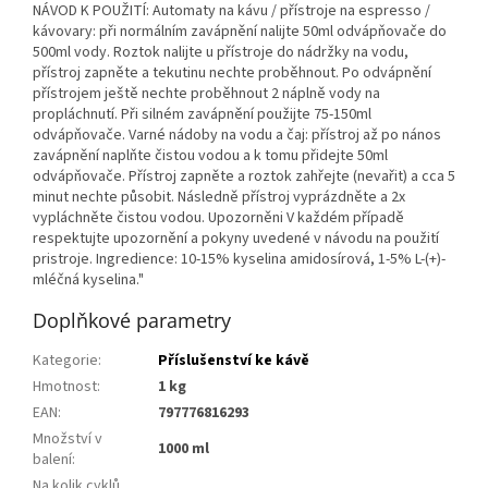
NÁVOD K POUŽITÍ: Automaty na kávu / přístroje na espresso /
kávovary: při normálním zavápnění nalijte 50ml odvápňovače do
500ml vody. Roztok nalijte u přístroje do nádržky na vodu,
přístroj zapněte a tekutinu nechte proběhnout. Po odvápnění
přístrojem ještě nechte proběhnout 2 náplně vody na
propláchnutí. Při silném zavápnění použijte 75-150ml
odvápňovače. Varné nádoby na vodu a čaj: přístroj až po nános
zavápnění naplňte čistou vodou a k tomu přidejte 50ml
odvápňovače. Přístroj zapněte a roztok zahřejte (nevařit) a cca 5
minut nechte působit. Následně přístroj vyprázdněte a 2x
vypláchněte čistou vodou. Upozorněni V každém případě
respektujte upozornění a pokyny uvedené v návodu na použití
pristroje. Ingredience: 10-15% kyselina amidosírová, 1-5% L-(+)-
mléčná kyselina."
Doplňkové parametry
Kategorie
:
Příslušenství ke kávě
Hmotnost
:
1 kg
EAN
:
797776816293
Množství v
1000 ml
balení
:
Na kolik cyklů