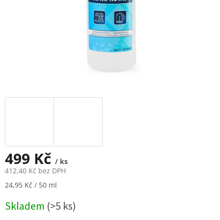
499 Kč
/ ks
412,40 Kč bez DPH
Měrná
24,95 Kč / 50 ml
cena:
Skladem
(>5 ks)