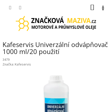
Přejít
NÁKUP
na
obsah
KOŠÍK
Kafeservis Univerzální odvápňovač
1000 ml/20 použití
3479
Značka:
Kafeservis