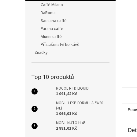
n
Caffé Milano
e
DaRoma
l
Saccaria caffé
Parana caffe
Alunni caffé
Příslušenství ke kávě
Značky
Top 10 produktů
ROCOL RTD LIQUID
1 091,42 Kč
MOBIL 1 ESP FORMULA 5W30
(4L)
Popi
1 066,01 Kč
MOBIL NUTO H 46
2 881,01 Kč
Det