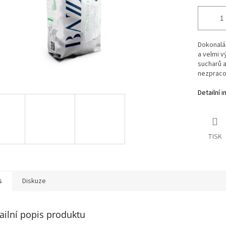
Dokonalá
a velmi 
sucharů a
nezpraco
Detailní 
TISK
s
Diskuze
ailní popis produktu