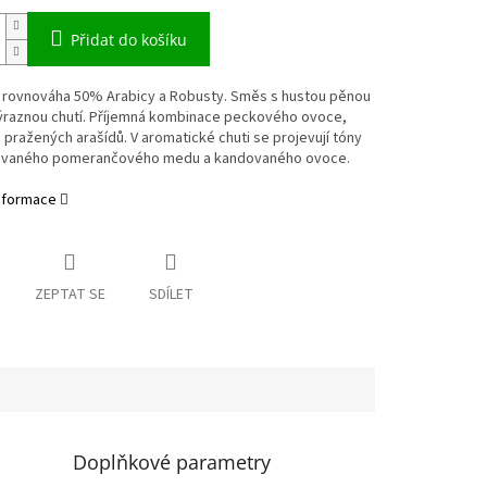
Přidat do košíku
 rovnováha 50% Arabicy a Robusty. Směs s hustou pěnou
výraznou chutí. Příjemná kombinace peckového ovoce,
 pražených arašídů. V aromatické chuti se projevují tóny
vaného pomerančového medu a kandovaného ovoce.
informace
ZEPTAT SE
SDÍLET
Doplňkové parametry