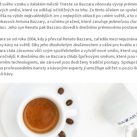
d svého vzniku v italském městě Trieste se Bazzara věnovala vývoji prémi
vých směsí, které se odlišují od běžných na trhu. Za tímto účelem se spole
ila na výběr nejkvalitnějších zrn z nejlepších oblastí po celém světě, a to 
ikavosti Antonia Bazzary, a ručnímu pražení, které zaručuje jedinečnou ch
ilaci. Jeho syn Renato pak Bazzaru dovedl k dnešnímu prémiovému postave
ara se od roku 2004, kdy ji převzal Renato Bazzara, zařadila mezi nejuznáva
ky kávy na světě. Díky jeho dlouholetým zkušenostem a vášni pro kvalitu a 
ara stala závaznou vůči svým spotřebitelům a vytváří nové směsi, které usp
áročnější. K dnešnímu dni se Bazzara chlubí špičkovými směsmi, které jsou
rními technologiemi, ale zároveň jsou dodrženy tradiční postupy. Spolupr
 profesionálními baristy a kávovými experty jí umožňuje udržet si pozici lí
ti kávy.