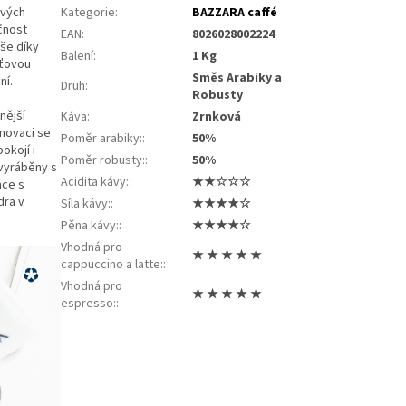
ových
Kategorie
:
BAZZARA caffé
čnost
EAN
:
8026028002224
vše díky
Balení
:
1 Kg
uťovou
Směs Arabiky a
ní.
Druh
:
Robusty
nější
Káva
:
Zrnková
inovaci se
Poměr arabiky:
:
50%
okojí i
Poměr robusty:
:
50%
 vyráběny s
Acidita kávy:
:
★★☆☆☆
áce s
dra v
Síla kávy:
:
★★★★☆
Pěna kávy:
:
★★★★☆
Vhodná pro
★ ★ ★ ★ ★
cappuccino a latte:
:
Vhodná pro
★ ★ ★ ★ ★
espresso:
: