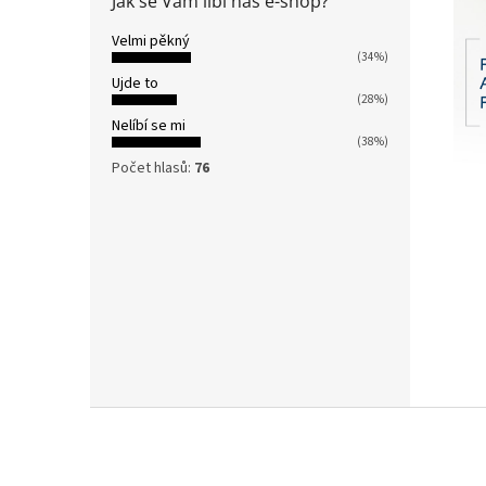
Jak se Vám líbí náš e-shop?
Velmi pěkný
(34%)
Ujde to
(28%)
Nelíbí se mi
(38%)
Počet hlasů:
76
Z
á
p