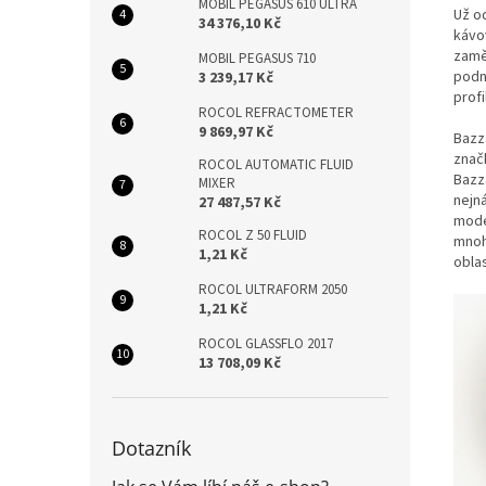
MOBIL PEGASUS 610 ULTRA
Už o
34 376,10 Kč
kávo
zaměř
MOBIL PEGASUS 710
podn
3 239,17 Kč
prof
ROCOL REFRACTOMETER
9 869,97 Kč
Bazz
znač
ROCOL AUTOMATIC FLUID
Bazz
MIXER
nejn
27 487,57 Kč
mode
ROCOL Z 50 FLUID
mnoha
1,21 Kč
oblas
ROCOL ULTRAFORM 2050
1,21 Kč
ROCOL GLASSFLO 2017
13 708,09 Kč
Dotazník