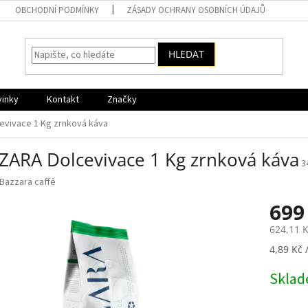
OBCHODNÍ PODMÍNKY
ZÁSADY OCHRANY OSOBNÍCH ÚDAJŮ
HLEDAT
vinky
Kontakt
Značky
vivace 1 Kg zrnková káva
ZARA Dolcevivace 1 Kg zrnková káva
3
Bazzara caffé
699
624,11 
Měrná
4,89 Kč /
cena:
Skla