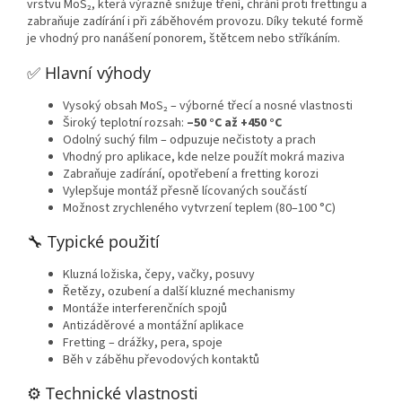
vrstvu MoS₂, která výrazně snižuje tření, chrání proti frettingu a
zabraňuje zadírání i při záběhovém provozu. Díky tekuté formě
je vhodný pro nanášení ponorem, štětcem nebo stříkáním.
✅ Hlavní výhody
Vysoký obsah MoS₂ – výborné třecí a nosné vlastnosti
Široký teplotní rozsah:
–50 °C až +450 °C
Odolný suchý film – odpuzuje nečistoty a prach
Vhodný pro aplikace, kde nelze použít mokrá maziva
Zabraňuje zadírání, opotřebení a fretting korozi
Vylepšuje montáž přesně lícovaných součástí
Možnost zrychleného vytvrzení teplem (80–100 °C)
🔧 Typické použití
Kluzná ložiska, čepy, vačky, posuvy
Řetězy, ozubení a další kluzné mechanismy
Montáže interferenčních spojů
Antizáděrové a montážní aplikace
Fretting – drážky, pera, spoje
Běh v záběhu převodových kontaktů
⚙️ Technické vlastnosti