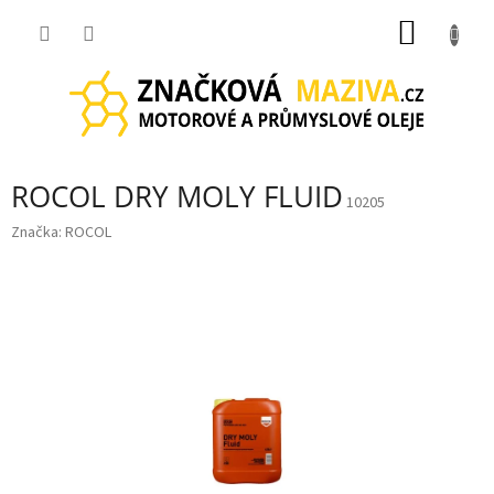
Přejít
NÁKUP
na
obsah
KOŠÍK
ROCOL DRY MOLY FLUID
10205
Značka:
ROCOL