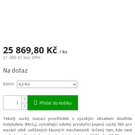
25 869,80 Kč
/ ks
21 380 Kč bez DPH
Měrná
Na dotaz
cena:
Balení
Přidat do košíku
Tekutý suchý mazací prostředek s vysokým obsahem disulfidu
molybdenu (MoS₂), vytvářející odolný pryskyřicí pojený suchý film pro
mazání silně zatížených kluzných mechanizmů. Určený tam, kde není