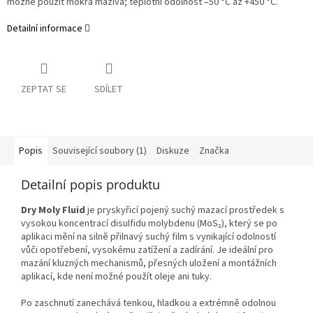
možné použít mokrá maziva; teplotní odolnost –50 °C až +450 °C.
Detailní informace
ZEPTAT SE
SDÍLET
Popis
Související soubory (1)
Diskuze
Značka
Detailní popis produktu
Dry Moly Fluid
je pryskyřicí pojený suchý mazací prostředek s
vysokou koncentrací disulfidu molybdenu (MoS₂), který se po
aplikaci mění na silně přilnavý suchý film s vynikající odolností
vůči opotřebení, vysokému zatížení a zadírání. Je ideální pro
mazání kluzných mechanismů, přesných uložení a montážních
aplikací, kde není možné použít oleje ani tuky.
Po zaschnutí zanechává tenkou, hladkou a extrémně odolnou