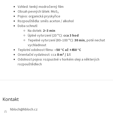
Vzhled: tenký modročerný film
Obsah pevných látek: MoS₂
Pojivo: organická pryskyřice
Rozpouštědla: směs aceton / alkohol
Doba schnutí:
Na dotek:
2–3 min
Úplné vytvrzení (20 °C):
cca 3 hod
Tepelné vytvrzení (80–100 °C):
30 min
, poté nechat
vychladnout
Teplotní odolnost filmu:
–50 °C až +450 °C
Orientační vydatnost: cca
8 m² / 1 l
Odolnost pojiva: rozpustné v horkém oleji a některých
rozpouštědlech
Z
á
p
a
Kontakt
t
í
hbloch
@
hbloch.cz