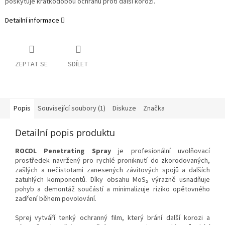
poskytuje krátkodobou ochranu proti další korozi.
Detailní informace
ZEPTAT SE
SDÍLET
Popis
Související soubory (1)
Diskuze
Značka
Detailní popis produktu
ROCOL Penetrating Spray
je profesionální uvolňovací
prostředek navržený pro rychlé proniknutí do zkorodovaných,
zašlých a nečistotami zanesených závitových spojů a dalších
zatuhlých komponentů. Díky obsahu MoS₂ výrazně usnadňuje
pohyb a demontáž součástí a minimalizuje riziko opětovného
zadření během povolování.
Sprej vytváří tenký ochranný film, který brání další korozi a