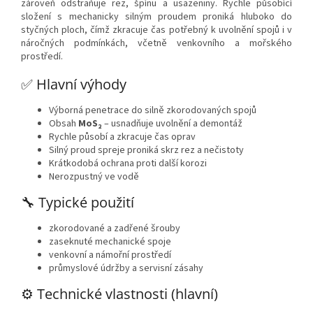
zároveň odstraňuje rez, špínu a usazeniny. Rychle působící
složení s mechanicky silným proudem proniká hluboko do
styčných ploch, čímž zkracuje čas potřebný k uvolnění spojů i v
náročných podmínkách, včetně venkovního a mořského
prostředí.
✅ Hlavní výhody
Výborná penetrace do silně zkorodovaných spojů
Obsah
MoS₂
– usnadňuje uvolnění a demontáž
Rychle působí a zkracuje čas oprav
Silný proud spreje proniká skrz rez a nečistoty
Krátkodobá ochrana proti další korozi
Nerozpustný ve vodě
🔧 Typické použití
zkorodované a zadřené šrouby
zaseknuté mechanické spoje
venkovní a námořní prostředí
průmyslové údržby a servisní zásahy
⚙️ Technické vlastnosti (hlavní)