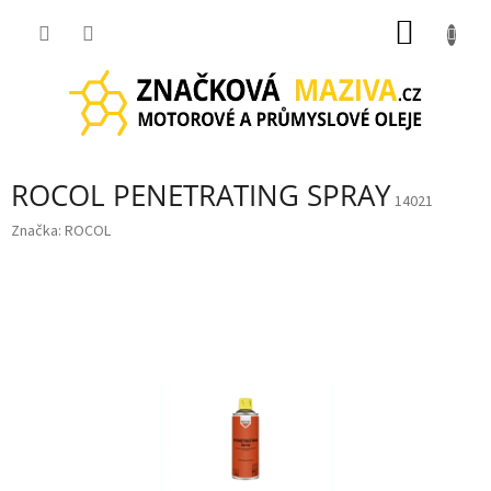
Přejít
NÁKUP
na
obsah
KOŠÍK
ROCOL PENETRATING SPRAY
14021
Značka:
ROCOL