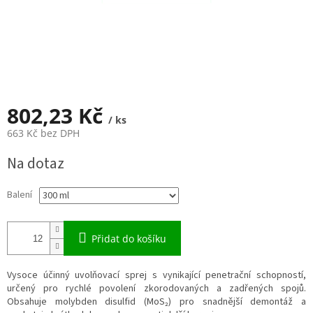
802,23 Kč
/ ks
663 Kč bez DPH
Měrná
Na dotaz
cena:
Balení
Přidat do košíku
Vysoce účinný uvolňovací sprej s vynikající penetrační schopností,
určený pro rychlé povolení zkorodovaných a zadřených spojů.
Obsahuje molybden disulfid (MoS₂) pro snadnější demontáž a