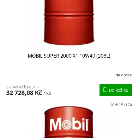
o
d
u
k
t
ů
MOBIL SUPER 2000 X1 10W40 (208L)
Na dotaz
27 048 Kč bez DPH
Do košíku
32 728,08 Kč
/ KS
Kód:
151174