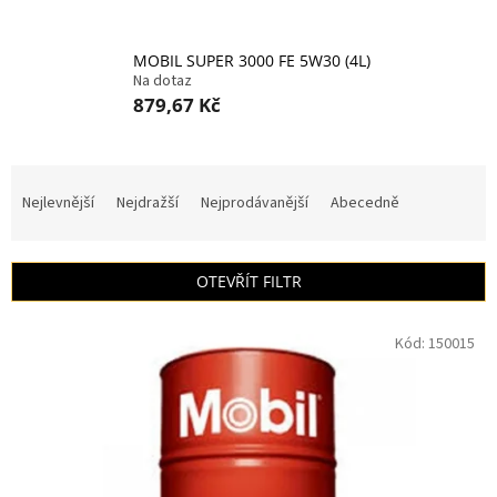
MOBIL SUPER 3000 FE 5W30 (4L)
Na dotaz
879,67 Kč
Ř
a
Nejlevnější
Nejdražší
Nejprodávanější
Abecedně
z
e
n
OTEVŘÍT FILTR
í
p
V
r
Kód:
150015
ý
o
p
d
i
u
s
k
p
t
r
ů