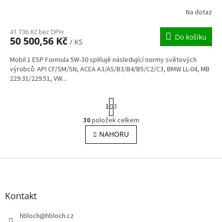
Na dotaz
41 736 Kč bez DPH
Do košíku
50 500,56 Kč
/ KS
Mobil 1 ESP Formula 5W-30 splňujě následující normy světových
výrobců: API CF/SM/SN, ACEA A3/A5/B3/B4/B5/C2/C3, BMW LL-04, MB
229.31/229.51, VW...
S
1
3
t
r
30
položek celkem
O
á
v
NAHORU
n
l
k
o
á
v
Z
d
á
a
á
n
c
p
í
í
a
Kontakt
p
t
r
í
hbloch
@
hbloch.cz
v