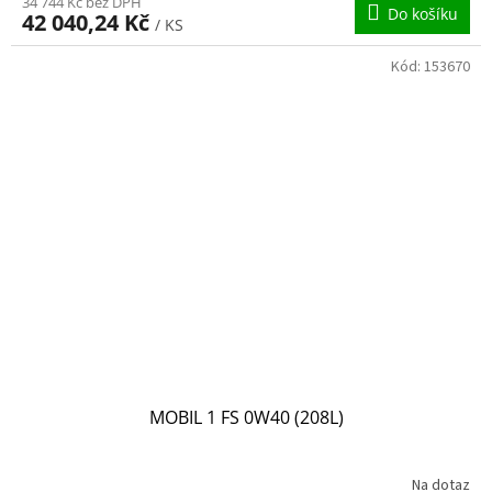
34 744 Kč bez DPH
Do košíku
42 040,24 Kč
/ KS
Kód:
153670
MOBIL 1 FS 0W40 (208L)
Na dotaz