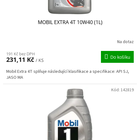
ů
MOBIL EXTRA 4T 10W40 (1L)
Na dotaz
191 Kč bez DPH
Do košíku
231,11 Kč
/ KS
Mobil Extra 4T splňuje následující klasifikace a specifikace: API SJ,
JASO MA
Kód:
142819