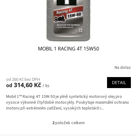
MOBIL 1 RACING 4T 15W50
Na dotaz
od 260 Kč bez DPH
DETAIL
314,60 Kč
od
/ ks
Mobil 1™ Racing 4T 15W-50 je plně syntetický motorový olej pro
vysoce výkonné čtyřdobé motocykly. Poskytuje maximální ochranu
motoru při extrémním zatížení, vysokých teplotách i...
2
položek celkem
O
v
l