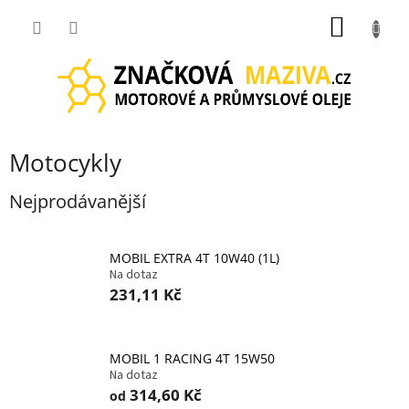
Přejít
NÁKUP
na
obsah
KOŠÍK
Motocykly
Nejprodávanější
MOBIL EXTRA 4T 10W40 (1L)
Na dotaz
231,11 Kč
MOBIL 1 RACING 4T 15W50
Na dotaz
314,60 Kč
od