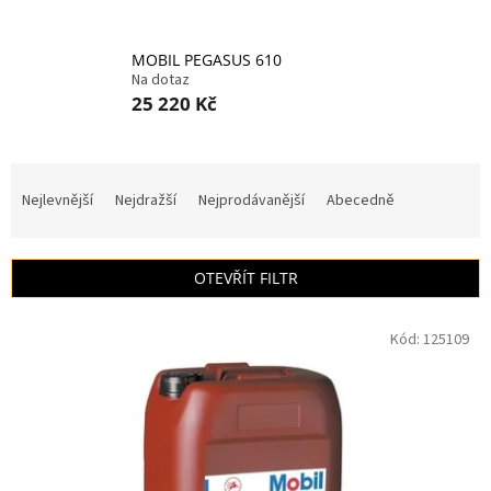
MOBIL PEGASUS 610
Na dotaz
25 220 Kč
Ř
a
Nejlevnější
Nejdražší
Nejprodávanější
Abecedně
z
e
n
OTEVŘÍT FILTR
í
p
V
r
Kód:
125109
ý
o
p
d
i
u
s
k
p
t
r
ů