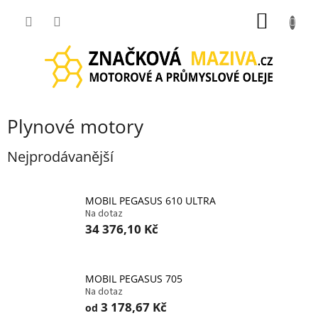
Přejít
NÁKUP
na
obsah
KOŠÍK
Plynové motory
Nejprodávanější
MOBIL PEGASUS 610 ULTRA
Na dotaz
34 376,10 Kč
MOBIL PEGASUS 705
Na dotaz
3 178,67 Kč
od