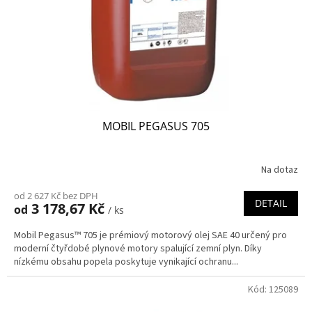
o
d
u
k
t
ů
MOBIL PEGASUS 705
Na dotaz
od 2 627 Kč bez DPH
DETAIL
3 178,67 Kč
od
/ ks
Mobil Pegasus™ 705 je prémiový motorový olej SAE 40 určený pro
moderní čtyřdobé plynové motory spalující zemní plyn. Díky
nízkému obsahu popela poskytuje vynikající ochranu...
Kód:
125089