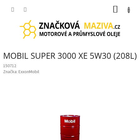
Přejít
NÁKUP
na
obsah
KOŠÍK
MOBIL SUPER 3000 XE 5W30 (208L)
150712
Značka:
ExxonMobil