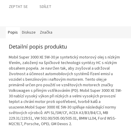
ZEPTAT SE
SDÍLET
Popis
Diskuze
Značka
Detailní popis produktu
Mobil Super 3000 XE 5W-30 je syntetický motorový olej s nízkým
třením, založený na špičkové technologii syntézy HC s nízkým
obsahem popela. Je navržen tak, aby zvyšoval a udržoval
životnost a účinnost automobilových systémů řízení emisí u
vozidel s benzínovým i naftovým motorem. Tento olej je
primárně určen pro použití ve vznětových motorech značky
Volkswagen s přímým vstřikováním (PD). Mobil Super 3000 XE 5W-
30 nabízí vysoký výkon při nízkých a velmi vysokých provozní
teplot a chrání motor proti opotřebení, tvorbě kalů a
usazenin.Mobil Super 3000 XE 5W-30 splňuje následující normy
světových výrobců: API SL/SM/CF, ACEA A3/B3/B4/C3, MB
229.31/229.51, VW 502.00/505.00/505.01, BMW LL04, Ford WSS-
M2C917, Porsche, OPEL GM Dexos 2.