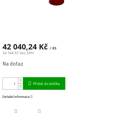
42 040,24 Kč
/ KS
34 744 Kč bez DPH
Měrná
Na dotaz
cena:
Přidat do košíku
Detailní informace