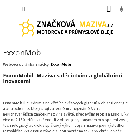
Přejít
NÁKUP
na
obsah
KOŠÍK
ExxonMobil
Webová stránka značky:
ExxonMobil
ExxonMobil: Maziva s dědictvím a globálními
inovacemi
ExxonMobil
je jedním z největších světových gigantů v oblasti energie
a petrochemie, který stojí za jedněmi z nejznámějších a
nejuznávanějších značek maziv na světě, především
Mobil
a
Esso
. Díky
více než 150 letům zkušeností v oboru je synonymem pro spolehlivost,
technologický pokrok a špičkový výkon. Jejich maziva jsou výsledkem
rozsáhlého výzkumu a vývoje a jsou navržena tak, aby chránila vaše