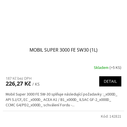
MOBIL SUPER 3000 FE 5W30 (1L)
Skladem
(>5 KS)
187 Kč bez DPH
DETAIL
226,27 Kč
/ KS
Mobil Super 3000 FE 5W-30 splňuje následující požadavky :_x000D_
API SJ/CF, EC _x000D_ ACEA A1 / B1_x000D_ ILSAC GF-2_x000D_
CCMC G4/PD2_x000D_ schválení Fordu -...
Kód:
142821