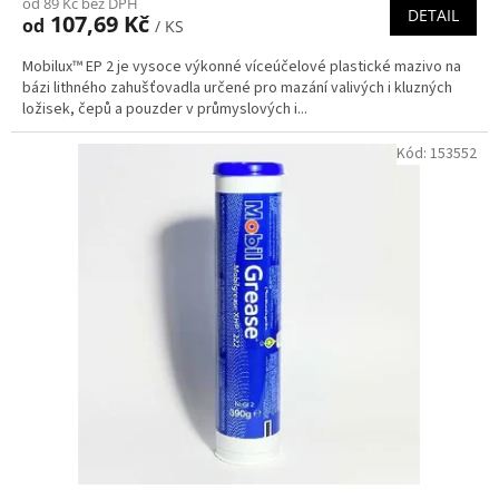
od 89 Kč bez DPH
DETAIL
107,69 Kč
od
/ KS
Mobilux™ EP 2 je vysoce výkonné víceúčelové plastické mazivo na
bázi lithného zahušťovadla určené pro mazání valivých i kluzných
ložisek, čepů a pouzder v průmyslových i...
Kód:
153552