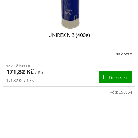
UNIREX N 3 (400g)
Na dotaz
142 Kč bez DPH
171,82 Kč
/ KS
Do košíku
Měrná
171,82 Kč / 1 ks
cena:
Kód:
150864