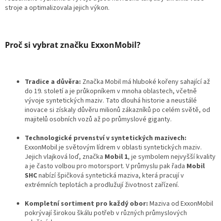
stroje a optimalizovala jejich výkon.
Proč si vybrat značku ExxonMobil?
Tradice a důvěra:
Značka Mobil má hluboké kořeny sahající až
do 19. století a je průkopníkem v mnoha oblastech, včetně
vývoje syntetických maziv. Tato dlouhá historie a neustálé
inovace si získaly důvěru milionů zákazníků po celém světě, od
majitelů osobních vozů až po průmyslové giganty.
Technologické prvenství v syntetických mazivech:
ExxonMobil je světovým lídrem v oblasti syntetických maziv.
Jejich vlajková loď, značka
Mobil 1
, je symbolem nejvyšší kvality
a je často volbou pro motorsport. V průmyslu pak řada
Mobil
SHC
nabízí špičková syntetická maziva, která pracují v
extrémních teplotách a prodlužují životnost zařízení.
Kompletní sortiment pro každý obor:
Maziva od ExxonMobil
pokrývají širokou škálu potřeb v různých průmyslových