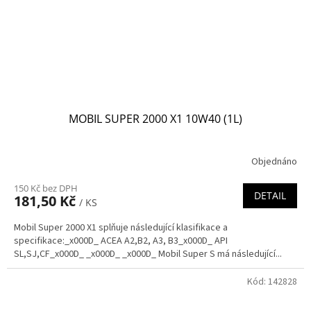
MOBIL SUPER 2000 X1 10W40 (1L)
Objednáno
150 Kč bez DPH
DETAIL
181,50 Kč
/ KS
Mobil Super 2000 X1 splňuje následující klasifikace a
specifikace:_x000D_ ACEA A2,B2, A3, B3_x000D_ API
SL,SJ,CF_x000D_ _x000D_ _x000D_ Mobil Super S má následující...
Kód:
142828