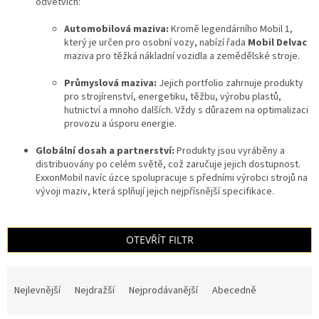
odvětvích:
Automobilová maziva:
Kromě legendárního Mobil 1,
který je určen pro osobní vozy, nabízí řada
Mobil Delvac
maziva pro těžká nákladní vozidla a zemědělské stroje.
Průmyslová maziva:
Jejich portfolio zahrnuje produkty
pro strojírenství, energetiku, těžbu, výrobu plastů,
hutnictví a mnoho dalších. Vždy s důrazem na optimalizaci
provozu a úsporu energie.
Globální dosah a partnerství:
Produkty jsou vyráběny a
distribuovány po celém světě, což zaručuje jejich dostupnost.
ExxonMobil navíc úzce spolupracuje s předními výrobci strojů na
vývoji maziv, která splňují jejich nejpřísnější specifikace.
OTEVŘÍT FILTR
Ř
a
Nejlevnější
Nejdražší
Nejprodávanější
Abecedně
z