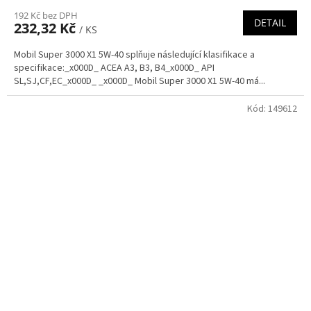
192 Kč bez DPH
DETAIL
232,32 Kč
/ KS
Mobil Super 3000 X1 5W-40 splňuje následující klasifikace a
specifikace:_x000D_ ACEA A3, B3, B4_x000D_ API
SL,SJ,CF,EC_x000D_ _x000D_ Mobil Super 3000 X1 5W-40 má...
Kód:
149612