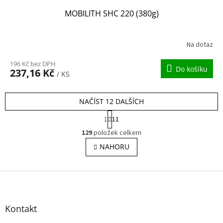
MOBILITH SHC 220 (380g)
Na dotaz
196 Kč bez DPH
Do košíku
237,16 Kč
/ KS
NAČÍST 12 DALŠÍCH
S
1
11
t
O
r
129
položek celkem
v
á
l
NAHORU
n
á
k
o
d
v
Z
a
á
c
á
n
í
p
í
p
a
Kontakt
r
t
v