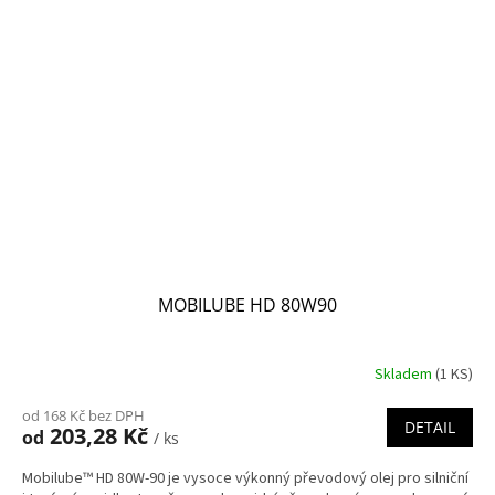
MOBILUBE HD 80W90
Skladem
(1 KS)
od 168 Kč bez DPH
DETAIL
203,28 Kč
od
/ ks
Mobilube™ HD 80W-90 je vysoce výkonný převodový olej pro silniční