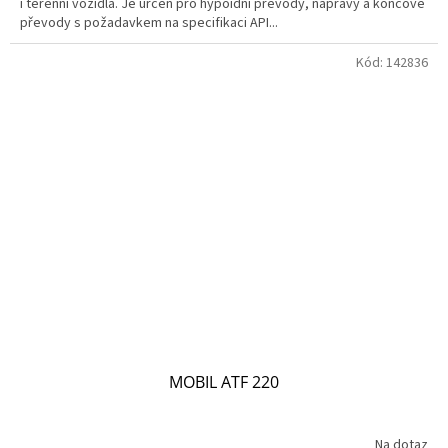
i terénní vozidla. Je určen pro hypoidní převody, nápravy a koncové
převody s požadavkem na specifikaci API...
Kód:
142836
MOBIL ATF 220
Na dotaz