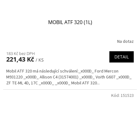
MOBIL ATF 320 (1L)
Na dotaz
183 Kč bez DPH
DETAIL
221,43 Kč
/ KS
Mobil ATF 320 má následující schválení:_x000D_ Ford Mercon
M931220 _x000D_ Allison C4 (31574001) _x000D_ Voith G607 _x000D_
ZF TE-ML 4D, 17C _x000D_ _x000D_ Mobil ATF 320...
Kód:
151523