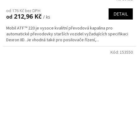
od 176 Kč bez DPH
DETAIL
212,96 Kč
od
/ ks
Mobil ATF™ 220 je vysoce kvalitní převodová kapalina pro
automatické převodovky starších vozidel vyžadujících specifikaci
Dexron IID. Je vhodná také pro posilovače řízení,...
Kód:
153550