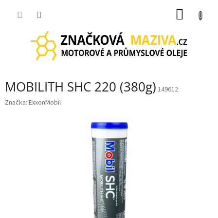
Přejít
NÁKUP
na
obsah
KOŠÍK
MOBILITH SHC 220 (380g)
149612
Značka:
ExxonMobil