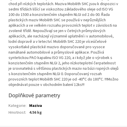
chod při nízkých teplotách. Maziva Mobilith SHC jsou k dispozici v
sedmi třídách lišící se viskozitou základového oleje od ISO VG
100 do 1500 a konzistenčním stupněm NLGI od 2 do 00. Řada
plastických maziv Mobilith SHC se používá v nejrůznějších
aplikacích a ve velkém rozsahu provozních teplot v závislosti na
zvolené třídě. Nepoužívají se jen v četných průmyslových
aplikacích, ale nacházejí významné uplatnění i v automobilové,
lodní dopravě a v letectví. Mobilith SHC 220 je víceúčelové
vysokotlaké plastické mazivo doporučované pro vysoce
namáhané automobilové a průmyslové aplikace. Používá
syntetickou PAO kapalinu ISO VG 220, a i když jde o výrobek s
konzistenčním stupněm NLGI 2, jeho nízkoteplotní čerpatelnost
je srovnatelná s většinou plastických maziv na bázi ropných olejů
s konzistenčním stupněm NLGI 0. Doporučovaný rozsah
provozních teplot Mobilith SHC 220 je od -40°C do 180°C. !!!Možno
objednávat pouze v obchodním balení 12ks!!!
Doplňkové parametry
Kategorie
:
Maziva
Hmotnost
:
4.56 kg