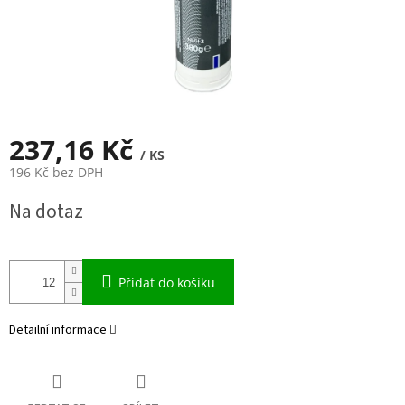
237,16 Kč
/ KS
196 Kč bez DPH
Měrná
Na dotaz
cena:
Přidat do košíku
Detailní informace