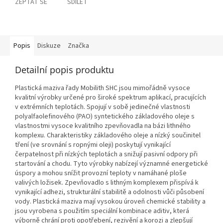
ZEPTAT SE
SDÍLET
Popis
Diskuze
Značka
Detailní popis produktu
Plastická maziva řady Mobilith SHC jsou mimořádně vysoce
kvalitní výrobky určené pro široké spektrum aplikací, pracujících
v extrémních teplotách. Spojují v sobě jedinečné vlastnosti
polyalfaolefinového (PAO) syntetického základového oleje s
vlastnostmi vysoce kvalitního zpevňovadla na bázi lithného
komplexu. Charakteristiky základového oleje a nízký součinitel
tření (ve srovnání s ropnými oleji) poskytují vynikající
čerpatelnost při nízkých teplotách a snižují pasivní odpory při
startování a chodu. Tyto výrobky nabízejí významné energetické
úspory a mohou snížit provozní teploty v namáhané ploše
valivých ložisek. Zpevňovadlo s lithným komplexem přispívá k
vynikající adhezi, strukturální stabilitě a odolnosti vůči působení
vody. Plastická maziva mají vysokou úroveň chemické stability a
jsou vyrobena s použitím speciální kombinace aditiv, která
výborně chrání proti opotřebení, rezivění a korozi a zlepšují