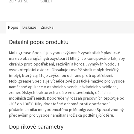
ZEPTAT SE
SDÍLET
Popis
Diskuze
Značka
Detailní popis produktu
Mobilgrease Special je vysoce výkonné vysokotlaké plastické
mazivo obsahující hydroxystearát lithný. Je koncipováno tak, aby
chránilo proti opotřebení, rezivění a korozi, vymývání vodou a
vysokoteplotní oxidaci. Obsahuje rovněž sirník molybdeničitý
(moly), který zajišťuje zvýšenou ochranu proti opotřebení.
Mobilgrease Special je víceúčelové plastické mazivo pro vysoce
namáhané aplikace v osobních vozech, nákladních vozidlech,
zemědělských traktorech a dále ve stavebních, důlních a
mobilních zařízeních. Doporučený rozsah pracovních teplot je od
-20° do 130°C. Díky dodatečné ochraně proti opotřebení
přidáním sirníku molybdeničitého je Mobilgrease Special vhodný
především pro vysoce namáhaná ložiska podléhající otěru.
Doplňkové parametry