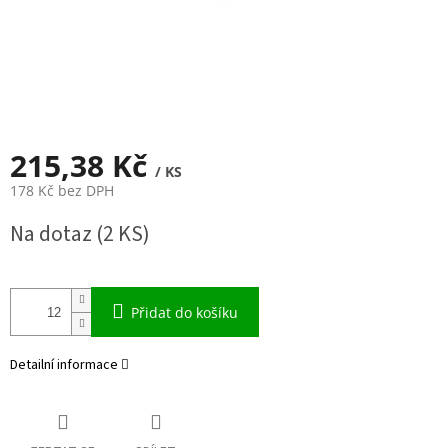
215,38 Kč
/ KS
178 Kč bez DPH
Měrná
Na dotaz
(2 KS)
cena:
Přidat do košíku
Detailní informace