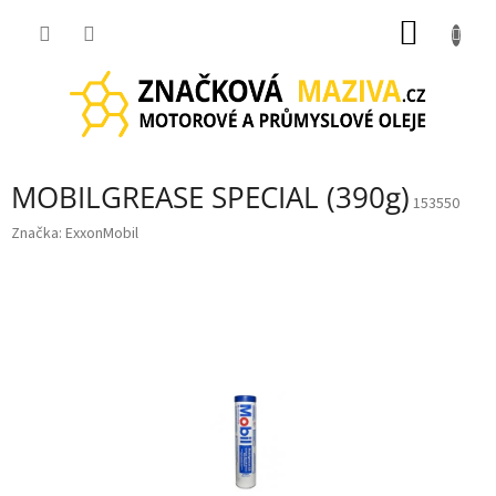
Přejít
NÁKUP
na
obsah
KOŠÍK
MOBILGREASE SPECIAL (390g)
153550
Značka:
ExxonMobil