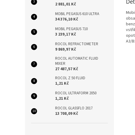
Det
2 881,01 Kč
Mobi
MOBIL PEGASUS 610 ULTRA
obsa
34 376,10 Kč
benz
MOBIL PEGASUS 710
vstři
3 239,17 Kč
opot
A3/B
ROCOL REFRACTOMETER
9 869,97 Kč
ROCOL AUTOMATIC FLUID
MIXER
27 487,57 Kč
ROCOL Z 50 FLUID
1,21 Kč
ROCOL ULTRAFORM 2050
1,21 Kč
ROCOL GLASSFLO 2017
13 708,09 Kč