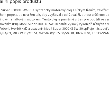
ailní popis produktu
l Super 3000 XE 5W-30 je syntetický motorový olej s nízkým třením, založen
hem popela. Je navržen tak, aby zvyšoval a udržoval životnost a účinnost 
ínovým i naftovým motorem. Tento olej je primárně určen pro použití ve 
kováním (PD). Mobil Super 3000 XE 5W-30 nabízí vysoký výkon při nízkých a 
řebení, tvorbě kalů a usazenin.Mobil Super 3000 XE 5W-30 splňuje následuj
3/B4/C3, MB 229.31/229.51, VW 502.00/505.00/505.01, BMW LL04, Ford WSS-