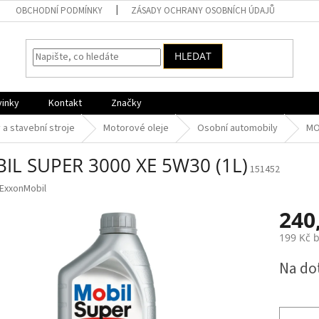
OBCHODNÍ PODMÍNKY
ZÁSADY OCHRANY OSOBNÍCH ÚDAJŮ
HLEDAT
vinky
Kontakt
Značky
a stavební stroje
Motorové oleje
Osobní automobily
MO
IL SUPER 3000 XE 5W30 (1L)
151452
ExxonMobil
240
199 Kč 
Měrná
Na do
cena: