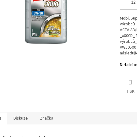
Mobil Sup
výrobců_
ACEA A3/
_x000D_ M
výrobců_
VW50500_
následuj
Detailní 
TISK
s
Diskuze
Značka