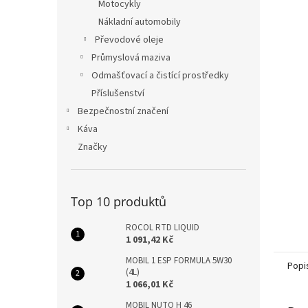
n
Motocykly
e
Nákladní automobily
l
Převodové oleje
Průmyslová maziva
Odmašťovací a čistící prostředky
Příslušenství
Bezpečnostní značení
Káva
Značky
Top 10 produktů
ROCOL RTD LIQUID
1 091,42 Kč
MOBIL 1 ESP FORMULA 5W30
Popi
(4L)
1 066,01 Kč
MOBIL NUTO H 46