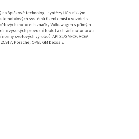
ý na špičkové technologii syntézy HC s nízkým
automobilových systémů řízení emisí u vozidel s
vznětových motorech značky Volkswagen s přímým
velmi vysokých provozní teplot a chrání motor proti
ící normy světových výrobců: API SL/SM/CF, ACEA
M2C917, Porsche, OPEL GM Dexos 2.