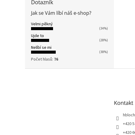
Dotazník
Jak se Vám líbí náš e-shop?
Velmi pěkný
(34%)
Ujde to
(28%)
Nelíbí se mi
(38%)
Počet hlasů:
76
Z
á
p
a
t
Kontakt
í
hbloch
+420 5
+420 6