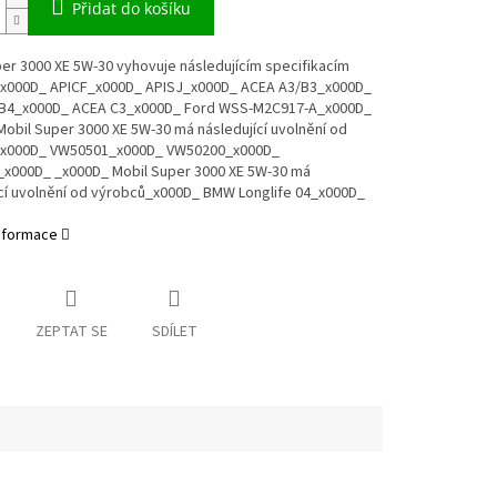
Přidat do košíku
er 3000 XE 5W-30 vyhovuje následujícím specifikacím
x000D_ APICF_x000D_ APISJ_x000D_ ACEA A3/B3_x000D_
B4_x000D_ ACEA C3_x000D_ Ford WSS-M2C917-A_x000D_
obil Super 3000 XE 5W-30 má následující uvolnění od
x000D_ VW50501_x000D_ VW50200_x000D_
x000D_ _x000D_ Mobil Super 3000 XE 5W-30 má
ící uvolnění od výrobců_x000D_ BMW Longlife 04_x000D_
informace
ZEPTAT SE
SDÍLET