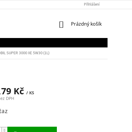
Přihlášení
NÁKUPNÍ
Prázdný košík
KOŠÍK
BIL SUPER 3000 XE 5W30 (1L)
,79 Kč
/ KS
bez DPH
taz