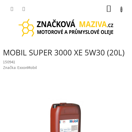
Přejít
NÁKUP
na
obsah
KOŠÍK
MOBIL SUPER 3000 XE 5W30 (20L)
150941
Značka:
ExxonMobil