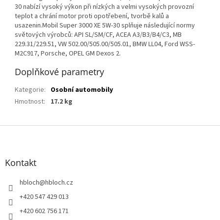
30 nabízí vysoký výkon při nízkých a velmi vysokých provozní
teplot a chrání motor proti opotřebení, tvorbě kalů a
usazenin.Mobil Super 3000 XE 5W-30 splňuje následující normy
světových výrobců: API SL/SM/CF, ACEA A3/B3/B4/C3, MB
229.31/229.51, VW 502.00/505.00/505.01, BMW LL04, Ford WSS-
M2C917, Porsche, OPEL GM Dexos 2.
Doplňkové parametry
Kategorie
:
Osobní automobily
Hmotnost
:
17.2 kg
Z
á
p
a
Kontakt
t
í
hbloch
@
hbloch.cz
+420 547 429 013
+420 602 756 171