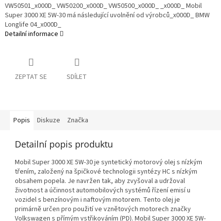
VW50501_x000D_ VW50200_x000D_ VW50500_x000D_ _x000D_ Mobil
Super 3000 XE 5W-30 má následující uvolnění od výrobců_x000D_ BMW
Longlife 04_x000D_
Detailní informace
ZEPTAT SE
SDÍLET
Popis
Diskuze
Značka
Detailní popis produktu
Mobil Super 3000 XE 5W-30 je syntetický motorový olej s nízkým
třením, založený na špičkové technologii syntézy HC s nízkým
obsahem popela. Je navržen tak, aby zvyšoval a udržoval
životnost a účinnost automobilových systémů řízení emisí u
vozidel s benzínovým i naftovým motorem. Tento olej je
primárně určen pro použití ve vznětových motorech značky
Volkswagen s přímým vstřikováním (PD). Mobil Super 3000 XE 5W-