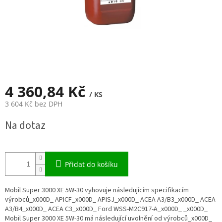
4 360,84 Kč
/ KS
3 604 Kč bez DPH
Měrná
Na dotaz
cena:
Přidat do košíku
Mobil Super 3000 XE 5W-30 vyhovuje následujícím specifikacím
výrobců_x000D_ APICF_x000D_ APISJ_x000D_ ACEA A3/B3_x000D_ ACEA
A3/B4_x000D_ ACEA C3_x000D_ Ford WSS-M2C917-A_x000D_ _x000D_
Mobil Super 3000 XE 5W-30 má následující uvolnění od výrobců_x000D_