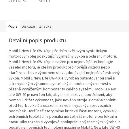
ZEPTAT SE
SDÍLET
Popis
Diskuze
Značka
Detailní popis produktu
Mobil 1 New Life 0W-40 je předním světovým syntetickým
motorovým olej poskytující výjimečný výkon a ochranu motoru.
Mobil 1 New Life 0W-40 je navržen pro nejnovější technologie
vašeho motoru, je ideální produkt pro novější vozidla nebo
starší vozidla ve výborném stavu, dodávající nejlepší všestranný
výkon. Mobil 1 New Life 0W-40 je vyroben patentovanou směsí
ultra vysokým výkonem syntetických obohacených směsí s
přesně vyváženými komponenty celého systému. Mobil 1 New
Life 0W-40 je navržen tak, aby minimalizoval opotřebení, aby
pomohl udržet výkonnost, jako nového stroje. Pomáhá chránit
před tvorbou kalů a usazenin za velmi vysokých provozních
podmínek. Udrží nečistoty mimo kritické části motoru, vyniká v
extrémních teplotách a pomáhá udržet váš motor v perfektním
stavu. Díky rozsáhlé vývojové spolupráci s významnými výrobci a
použití nejnovějších technologií mazání je Mobil 1 New Life 0W-40