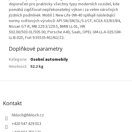
doporučen pro prakticky všechny typy moderních vozidel, kde
pomáhá zajišťovat nepřekonatelný výkon i za velmi náročných
jízdních podmínek. Mobil 1 New Life 0W-40 splňujě následující
normy světových výrobců: API SN/SM/SL/SJ/CF, ACEA A3/B3/B4,
Nissan GT-R, MB 229.3/229.5, BMW LL-01, VW
502.00/503.01/505.00, Porsche A40, Saab, OPEL GM-LL-A-025/GM-
LL-B-025, Fiat 9.55535-M2/N2/Z2.
Doplňkové parametry
Kategorie
:
Osobní automobily
Hmotnost
:
52.2 kg
Z
á
p
a
Kontakt
t
í
hbloch
@
hbloch.cz
+420 547 429 013