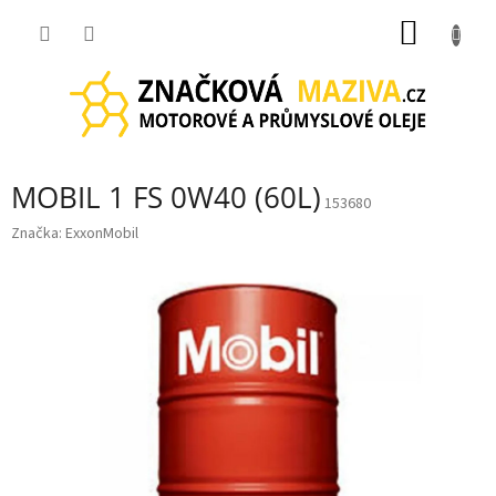
Přejít
NÁKUP
na
obsah
KOŠÍK
MOBIL 1 FS 0W40 (60L)
153680
Značka:
ExxonMobil