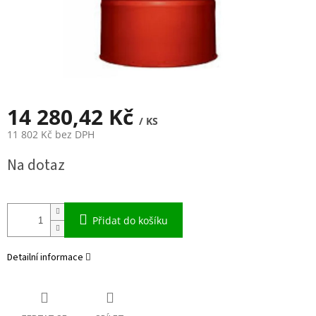
14 280,42 Kč
/ KS
11 802 Kč bez DPH
Měrná
Na dotaz
cena:
Přidat do košíku
Detailní informace