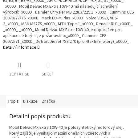
E5/E3/B4/B3/A2_x000D_ API CI-4/CH-4/CG-4/CF-4/CF/SL/SJ_x000D_
_x000D_ Mobil Delvac MX Extra 10W-40 má následující schválení
výrobců:_x000D_ Daimler Chrysler MB 228.3/229.1_x000D_ Cummins CES
20078/77/76_x000D_ Mack EO-M Plus_x000D_ Volvo VDS-3, VDS-
2_x000D_ MAN M3275_x000D_ MTU Type 1_x000D_ Renault RLD_x000D_
_x000D_ _x000D_ Mobil Delvac MX Extra 10W-40 je doporučen pro
aplikace u kterých je požadováno:_x000D_ Cummins CES
20072/71_x000D_ Detroit Diesel 7SE 270 (pro 4taktní motory)_x000D_
Detailní informace
ZEPTAT SE
SDÍLET
Popis
Diskuze
Značka
Detailní popis produktu
Mobil Delvac MX Extra 10W-40 je polosyntetický motorový olej,
který zajišťuje vynikající mazání dnešních vznětových a