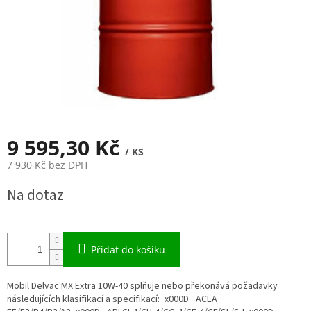
9 595,30 Kč
/ KS
7 930 Kč bez DPH
Měrná
Na dotaz
cena:
Přidat do košíku
Mobil Delvac MX Extra 10W-40 splňuje nebo překonává požadavky
následujících klasifikací a specifikací:_x000D_ ACEA