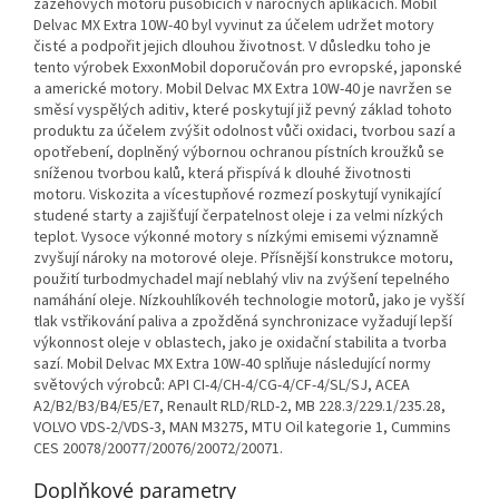
zážehových motorů působících v náročných aplikacích. Mobil
Delvac MX Extra 10W-40 byl vyvinut za účelem udržet motory
čisté a podpořit jejich dlouhou životnost. V důsledku toho je
tento výrobek ExxonMobil doporučován pro evropské, japonské
a americké motory. Mobil Delvac MX Extra 10W-40 je navržen se
směsí vyspělých aditiv, které poskytují již pevný základ tohoto
produktu za účelem zvýšit odolnost vůči oxidaci, tvorbou sazí a
opotřebení, doplněný výbornou ochranou pístních kroužků se
sníženou tvorbou kalů, která přispívá k dlouhé životnosti
motoru. Viskozita a vícestupňové rozmezí poskytují vynikající
studené starty a zajišťují čerpatelnost oleje i za velmi nízkých
teplot. Vysoce výkonné motory s nízkými emisemi významně
zvyšují nároky na motorové oleje. Přísnější konstrukce motoru,
použití turbodmychadel mají neblahý vliv na zvýšení tepelného
namáhání oleje. Nízkouhlíkovéh technologie motorů, jako je vyšší
tlak vstřikování paliva a zpožděná synchronizace vyžadují lepší
výkonnost oleje v oblastech, jako je oxidační stabilita a tvorba
sazí. Mobil Delvac MX Extra 10W-40 splňuje následující normy
světových výrobců: API CI-4/CH-4/CG-4/CF-4/SL/SJ, ACEA
A2/B2/B3/B4/E5/E7, Renault RLD/RLD-2, MB 228.3/229.1/235.28,
VOLVO VDS-2/VDS-3, MAN M3275, MTU Oil kategorie 1, Cummins
CES 20078/20077/20076/20072/20071.
Doplňkové parametry