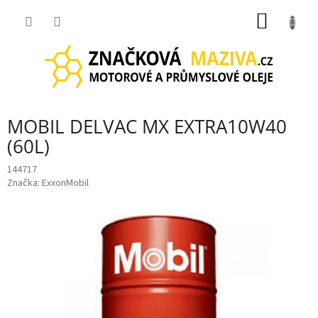
Přejít
NÁKUP
na
obsah
KOŠÍK
MOBIL DELVAC MX EXTRA10W40
(60L)
144717
Značka:
ExxonMobil