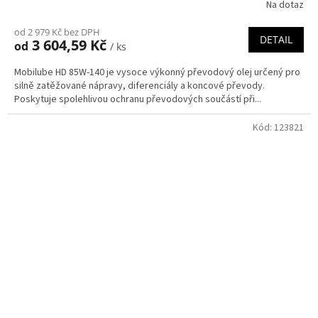
Na dotaz
od 2 979 Kč bez DPH
DETAIL
3 604,59 Kč
od
/ ks
Mobilube HD 85W-140 je vysoce výkonný převodový olej určený pro
silně zatěžované nápravy, diferenciály a koncové převody.
Poskytuje spolehlivou ochranu převodových součástí při...
Kód:
123821