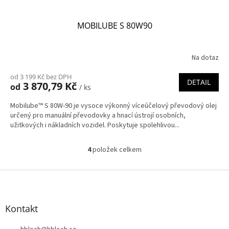
MOBILUBE S 80W90
Na dotaz
od 3 199 Kč bez DPH
DETAIL
3 870,79 Kč
od
/ ks
Mobilube™ S 80W-90 je vysoce výkonný víceúčelový převodový olej
určený pro manuální převodovky a hnací ústrojí osobních,
užitkových i nákladních vozidel. Poskytuje spolehlivou...
4
položek celkem
O
v
l
Z
á
á
d
p
a
a
Kontakt
c
t
í