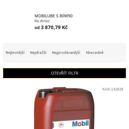
MOBILUBE S 80W90
Na dotaz
3 870,79 Kč
od
Ř
a
Nejlevnější
Nejdražší
Nejprodávanější
Abecedně
z
e
n
OTEVŘÍT FILTR
í
p
V
r
Kód:
142828
ý
o
p
d
i
u
s
k
p
t
r
ů