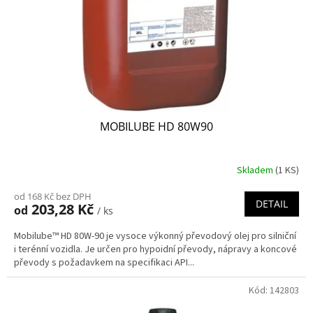
o
d
u
k
t
ů
MOBILUBE HD 80W90
Skladem
(1 KS)
od 168 Kč bez DPH
DETAIL
203,28 Kč
od
/ ks
Mobilube™ HD 80W-90 je vysoce výkonný převodový olej pro silniční
i terénní vozidla. Je určen pro hypoidní převody, nápravy a koncové
převody s požadavkem na specifikaci API...
Kód:
142803