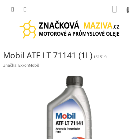
Přejít
NÁKUP
na
obsah
KOŠÍK
Mobil ATF LT 71141 (1L)
151519
Značka:
ExxonMobil