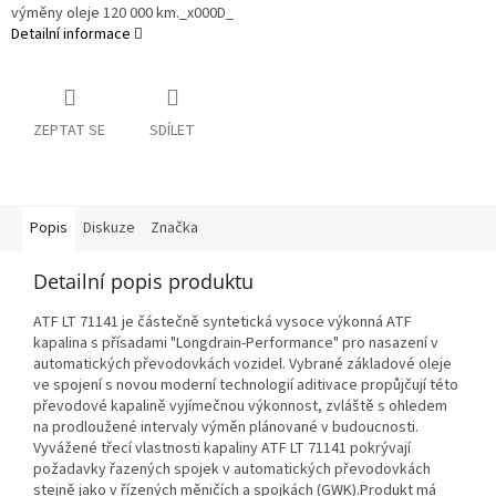
výměny oleje 120 000 km._x000D_
Detailní informace
ZEPTAT SE
SDÍLET
Popis
Diskuze
Značka
Detailní popis produktu
ATF LT 71141 je částečně syntetická vysoce výkonná ATF
kapalina s přísadami "Longdrain-Performance" pro nasazení v
automatických převodovkách vozidel. Vybrané základové oleje
ve spojení s novou moderní technologií aditivace propůjčují této
převodové kapalině vyjímečnou výkonnost, zvláště s ohledem
na prodloužené intervaly výměn plánované v budoucnosti.
Vyvážené třecí vlastnosti kapaliny ATF LT 71141 pokrývají
požadavky řazených spojek v automatických převodovkách
stejně jako v řízených měničích a spojkách (GWK).Produkt má