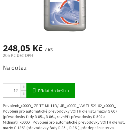
248,05 Kč
/ KS
205 Kč bez DPH
Měrná
Na dotaz
cena:
Přidat do košíku
Povolení:_x000D_ ZF TE-ML 11B,14B_x000D_ VW TL 521 62_x000D_
Povolení pro automatické převodovky VOITH dle listu maziv G 607
(převodovky řady D 85.., D 86.., rovněř i převodovky D 502 a
Midimat)_x000D_ Povolení pro automatické převodovky VOITH dle listu
maziv G 1363 (převodovky řady D 85.., D 86..), předepsán interval