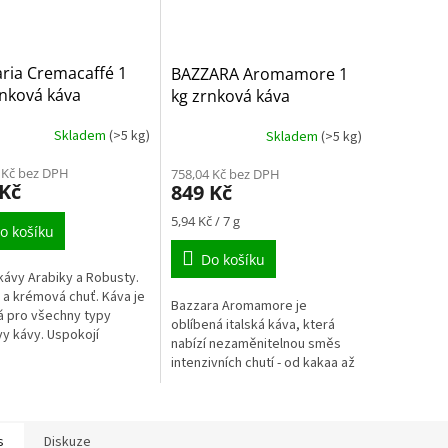
ria Cremacaffé 1
BAZZARA Aromamore 1
rnková káva
kg zrnková káva
Skladem
(>5 kg)
Skladem
(>5 kg)
 Kč bez DPH
758,04 Kč bez DPH
 Kč
849 Kč
Měrná
5,94 Kč / 7 g
o košíku
cena:
Do košíku
ávy Arabiky a Robusty.
a krémová chuť. Káva je
Bazzara Aromamore je
 pro všechny typy
oblíbená italská káva, která
vy kávy. Uspokojí
nabízí nezaměnitelnou směs
íky černé kávy espresso.
intenzivních chutí - od kakaa až
huti kávy Arabika neztratí
po jemnou sušenou meruňku.
.
Její jemně ovocnou kyselinku
zdobí tóny...
s
Diskuze