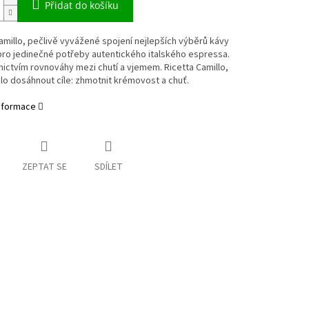
Přidat do košíku
amillo, pečlivě vyvážené spojení nejlepších výběrů kávy
pro jedinečné potřeby autentického italského espressa.
ictvím rovnováhy mezi chutí a vjemem. Ricetta Camillo,
lo dosáhnout cíle: zhmotnit krémovost a chuť.
informace
ZEPTAT SE
SDÍLET