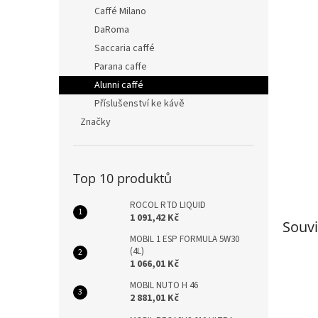
n
Caffé Milano
e
DaRoma
l
Saccaria caffé
Parana caffe
Alunni caffé
Příslušenství ke kávě
Značky
Top 10 produktů
ROCOL RTD LIQUID
1 091,42 Kč
Souvi
MOBIL 1 ESP FORMULA 5W30
(4L)
1 066,01 Kč
MOBIL NUTO H 46
2 881,01 Kč