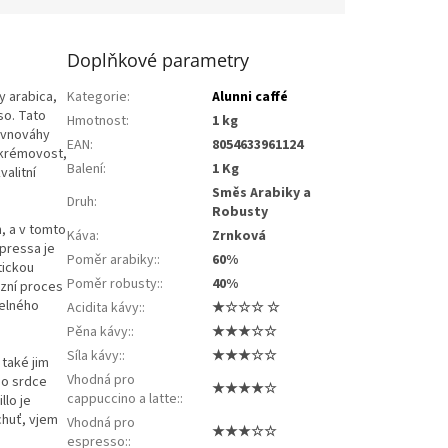
Doplňkové parametry
y arabica,
Kategorie
:
Alunni caffé
so. Tato
Hmotnost
:
1 kg
ovnováhy
EAN
:
8054633961124
 krémovost,
Balení
:
1 Kg
alitní
Směs Arabiky a
Druh
:
Robusty
m, a v tomto
Káva
:
Zrnková
pressa je
Poměr arabiky:
:
60%
tickou
Poměr robusty:
:
40%
zní proces
telného
Acidita kávy:
:
★☆☆☆ ☆
Pěna kávy:
:
★★★☆☆
Síla kávy:
:
★★★☆☆
 také jim
Vhodná pro
do srdce
★★★★☆
cappuccino a latte:
:
llo je
huť, vjem
Vhodná pro
★★★☆☆
espresso:
: