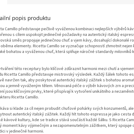
ailní popis produktu
tta Camillo představuje pečlivě vyváženou kombinaci nejlepších výběrů káv
ořenou s cílem uspokojit jedinečné požadavky na autentický italský espres
rovská směs propojuje jedinečnou chuť a vjem kávy, dosahující dokonalé r
 oběma elementy. Ricetta Camillo se vyznačuje schopností zhmotnit nejen
také bohatou a vyváženou chuť, která splňuje náročné standardy milovníků kv
.
ytváření této receptury bylo klíčové zdůraznit harmonii mezi chutí a vjeme
du Ricetta Camillo představuje mistrovský výsledek. Každý šálek tohoto es
ivě navržen tak, aby poskytoval autentický italský zážitek s bohatou aroma
tou a jemně vyváženým tělem. Věnovaná péče o výběr kávových zrn a preci
ní jsou klíčovými prvky, které přispívají k vytvoření unikátního a nezaměni
kteru Ricetta Camillo.
 káva si klade za cíl nejen probudit chuťové pohárky svých konzumentů, ale
ytnout autentický italský zážitek. Každý hlt tohoto espressa je jako cesta 
ké kávové kultury, kde se tradice stává součástí každé šálku. S Ricetta Cami
ý moment kávy výjimečným a nezapomenutelným zážitkem, který spojuje c
dici v jedinečné harmonii.