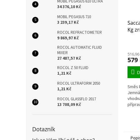
MOBIL PEGASUS 610 ULTRA
34 376,10 Kč
MOBIL PEGASUS 710
3 239,17 Kč
Sacca
Kg z
ROCOL REFRACTOMETER
9 869,97 Kč
ROCOL AUTOMATIC FLUID
MIXER
516,96
27 487,57 Kč
579
ROCOL Z 50 FLUID
D
1,21 Kč
ROCOL ULTRAFORM 2050
Směs k
1,21 Kč
Jemná 
vhodná
ROCOL GLASSFLO 2017
13 708,09 Kč
přípra
milovn
Díky c
výraz..
Dotazník
Popi