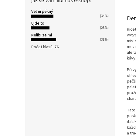
Jak se Vám líbí náš e-shop?
Velmi pěkný
(34%)
Det
Ujde to
(28%)
Rice
Nelíbí se mi
vytv
(38%)
mist
mezi
Počet hlasů:
76
ale 
kávy
Při v
ohle
pečl
pale
praže
chara
Tato
posk
itals
každ
a tra