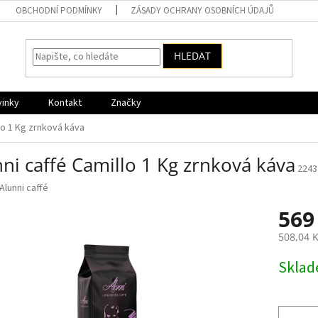
OBCHODNÍ PODMÍNKY
ZÁSADY OCHRANY OSOBNÍCH ÚDAJŮ
HLEDAT
vinky
Kontakt
Značky
llo 1 Kg zrnková káva
ni caffé Camillo 1 Kg zrnková káva
2243
Alunni caffé
569
508,04 
Měrná
Skla
cena: