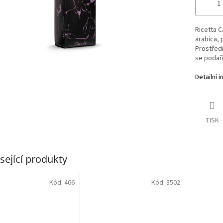
Ricetta C
arabica, 
Prostředn
se podaři
Detailní 
TISK
sející produkty
Kód:
466
Kód:
3502