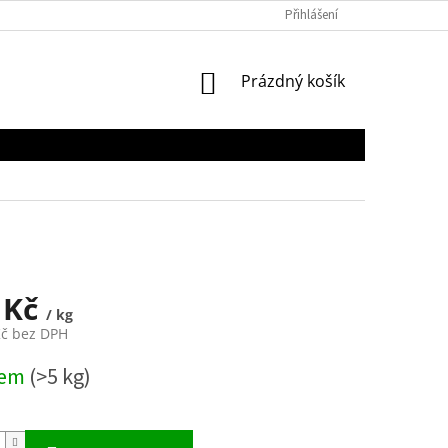
Přihlášení
NÁKUPNÍ
Prázdný košík
KOŠÍK
 Kč
/ kg
Kč bez DPH
dem
(>5 kg)