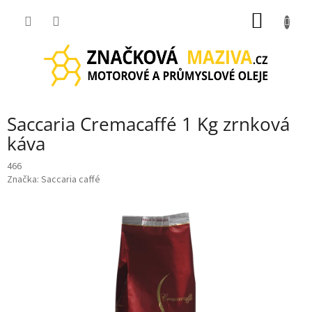
Přejít
NÁKUP
na
obsah
KOŠÍK
Saccaria Cremacaffé 1 Kg zrnková
káva
466
Značka:
Saccaria caffé