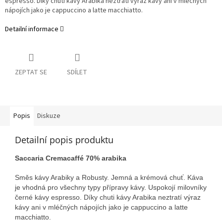
espresso. Díky chuti kávy Arabika neztratí výraz kávy ani v mléčných
nápojích jako je cappuccino a latte macchiatto.
Detailní informace
ZEPTAT SE
SDÍLET
Popis
Diskuze
Detailní popis produktu
Saccaria Cremacaffé 70% arabika
Směs kávy Arabiky a Robusty. Jemná a krémová chuť. Káva
je vhodná pro všechny typy přípravy kávy. Uspokojí milovníky
černé kávy espresso. Díky chuti kávy Arabika neztratí výraz
kávy ani v mléčných nápojích jako je cappuccino a latte
macchiatto.