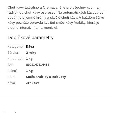
Chuť kávy Extrafino a Cremacaffé je pro všechny kdo mají
rádi plnou chuť kávy espresso. Na automatických kávovarech
dosáhnete jemné krémy a skvělé chuti kávy. V každém šálku
kávy poznáte opravdu kvalitní směs kávy Arabiky, která je
dlouho intenzivní a harmonická.
Doplňkové parametry
Kategorie
:
Káva
Záruka
:
2 roky
Hmotnost
:
1 kg
EAN
:
8008140714414
Balení
:
1 Kg
Druh
:
Směs Arabiky a Robusty
Káva
:
Zrnková
Z
á
p