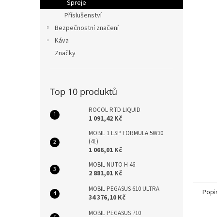
n
Spreje
e
Příslušenství
l
Bezpečnostní značení
Káva
Značky
Top 10 produktů
ROCOL RTD LIQUID
1 091,42 Kč
MOBIL 1 ESP FORMULA 5W30
(4L)
1 066,01 Kč
MOBIL NUTO H 46
2 881,01 Kč
MOBIL PEGASUS 610 ULTRA
Popi
34 376,10 Kč
MOBIL PEGASUS 710