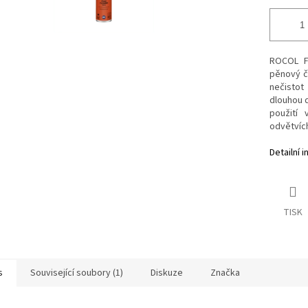
ROCOL F
pěnový či
nečistot
dlouhou d
použití 
odvětvíc
Detailní 
TISK
s
Související soubory (1)
Diskuze
Značka