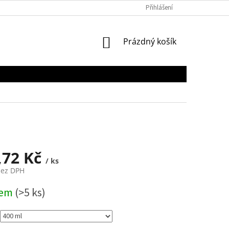
Přihlášení
NÁKUPNÍ
Prázdný košík
KOŠÍK
,72 Kč
/ ks
bez DPH
dem
(>5 ks)