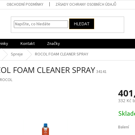
OBCHODNÍ PODMÍNKY
ZÁSADY OCHRANY OSOBNÍCH ÚDAJŮ
HLEDAT
vinky
Kontakt
Značky
Spreje
ROCOL FOAM CLEANER SPRAY
OL FOAM CLEANER SPRAY
34141
ROCOL
401
332 Kč 
Měrná
Skla
cena:
Balení