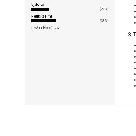
Ujde to
(28%)
Nelíbí se mi
(38%)
Počet hlasů:
76
⚙️ 
Z
á
p
a
t