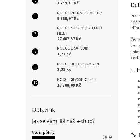
3 239,17 Kč
Det
ROCOL REFRACTOMETER
ROCO
9 869,97 Kč
neči
Příp
ROCOL AUTOMATIC FLUID
MIXER
27 487,57 Kč
Čist
komp
ROCOL Z 50 FLUID
uhlo
1,21 Kč
cert
ROCOL ULTRAFORM 2050
✅ H
1,21 Kč
ROCOL GLASSFLO 2017
13 708,09 Kč
Dotazník
Jak se Vám líbí náš e-shop?
Velmi pěkný
🔧 
(34%)