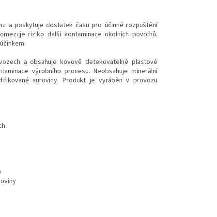
hu a poskytuje dostatek času pro účinné rozpuštění
 omezuje riziko další kontaminace okolních povrchů.
 účinkem.
rovozech a obsahuje kovově detekovatelné plastové
ntaminace výrobního procesu. Neobsahuje minerální
difikované suroviny. Produkt je vyráběn v provozu
ch
y
roviny