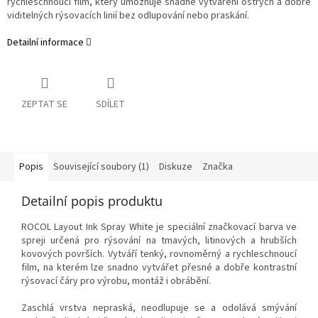
rychleschnoucí film, který umožňuje snadné vytváření ostrých a dobře
viditelných rýsovacích linií bez odlupování nebo praskání.
Detailní informace
ZEPTAT SE
SDÍLET
Popis
Související soubory (1)
Diskuze
Značka
Detailní popis produktu
ROCOL Layout Ink Spray White je speciální značkovací barva ve
spreji určená pro rýsování na tmavých, litinových a hrubších
kovových površích. Vytváří tenký, rovnoměrný a rychleschnoucí
film, na kterém lze snadno vytvářet přesné a dobře kontrastní
rýsovací čáry pro výrobu, montáž i obrábění.
Zaschlá vrstva nepraská, neodlupuje se a odolává smývání