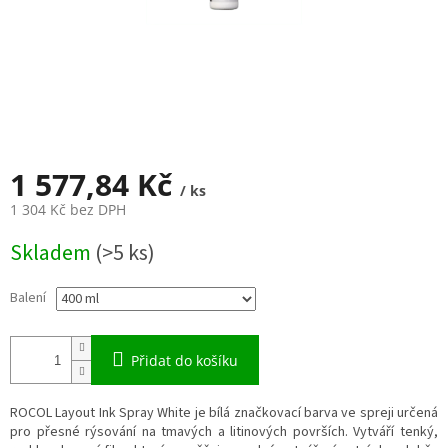
1 577,84 Kč
/ ks
1 304 Kč bez DPH
Měrná
Skladem
(>5 ks)
cena:
Balení
Přidat do košíku
ROCOL Layout Ink Spray White je bílá značkovací barva ve spreji určená
pro přesné rýsování na tmavých a litinových površích. Vytváří tenký,