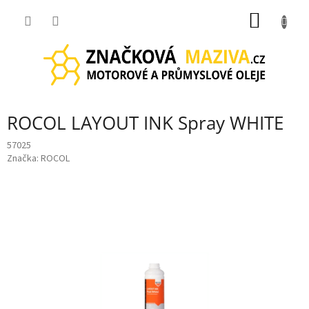
Přejít
NÁKUP
na
obsah
KOŠÍK
ROCOL LAYOUT INK Spray WHITE
57025
Značka:
ROCOL