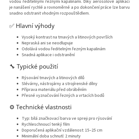
vodou ředitelnými řeznými kapalinami. Díky aerosolové aplikaci
je nanášení rychlé a rovnoměrné a po dokončení práce lze barvu
snadno odstranit vhodným rozpouštědlem.
✅ Hlavní výhody
Vysoký kontrast na tmavých a litinových površích
Nepraská ani se neodlupuje
Odolává vodou ředitelným řezným kapalinám
Snadná aplikace i odstranění
🔧 Typické použití
Rýsování tmavých a litinových dílů
Slévárny, nástrojárny a strojírenské dílny
Příprava materiálu před obráběním
Přesné vyznačování řezných a vrtacích bodů
⚙️ Technické vlastnosti
Typ: bílá značkovací barva ve spreji pro rýsování
Rychleschnoucí tenký film
Doporučená aplikační vzdálenost: 15–25 cm
Minimální doba schnutí: 2 minuty