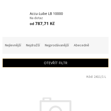
Accu-Lube LB 10000
Na dotaz
787,71 Kč
od
Ř
a
Nejlevnější
Nejdražší
Nejprodávanější
Abecedně
z
e
n
OTEVŘÍT FILTR
í
p
V
r
Kód:
2411/1 L
ý
o
p
d
i
u
s
k
p
t
r
ů