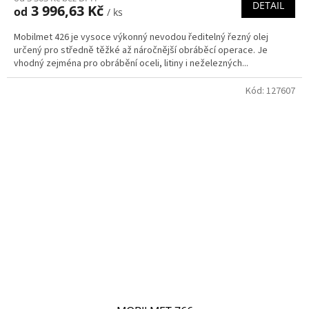
DETAIL
3 996,63 Kč
od
/ ks
Mobilmet 426 je vysoce výkonný nevodou ředitelný řezný olej
určený pro středně těžké až náročnější obráběcí operace. Je
vhodný zejména pro obrábění oceli, litiny i neželezných...
Kód:
127607