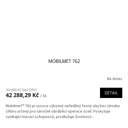
MOBILMET 762
Na dotaz
34 949 Kč bez DPH
DETAIL
42 288,29 Kč
/ ks
Mobilmet™ 762 je vysoce výkonný neředěný řezný olej bez obsahu
chlóru určený pro náročné obráběcí operace ocelí. Poskytuje
vynikající mazací schopnosti, prodlužuje životnost...