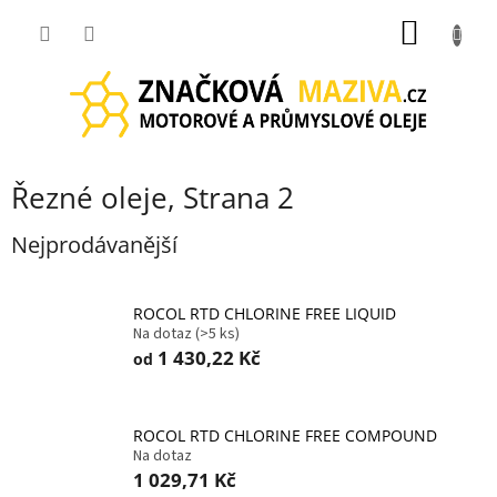
Přejít
NÁKUP
na
obsah
KOŠÍK
Řezné oleje
, Strana 2
Nejprodávanější
ROCOL RTD CHLORINE FREE LIQUID
Na dotaz
(>5 ks)
1 430,22 Kč
od
ROCOL RTD CHLORINE FREE COMPOUND
Na dotaz
1 029,71 Kč