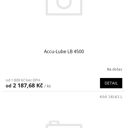
o
d
u
k
t
ů
Accu-Lube LB 4500
Na dotaz
od 1 808 Kč bez DPH
DETAIL
2 187,68 Kč
od
/ ks
Kód:
2414/1 L