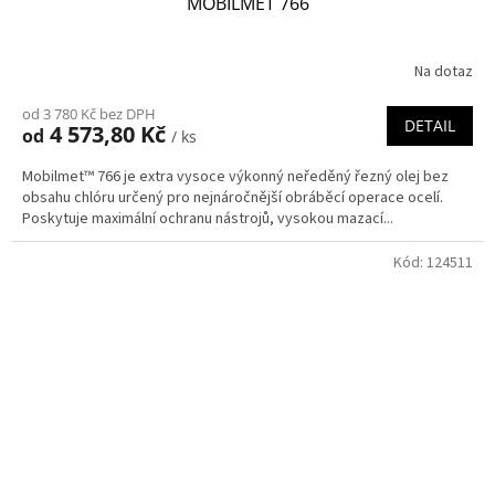
MOBILMET 766
Na dotaz
od 3 780 Kč bez DPH
DETAIL
4 573,80 Kč
od
/ ks
Mobilmet™ 766 je extra vysoce výkonný neředěný řezný olej bez
obsahu chlóru určený pro nejnáročnější obráběcí operace ocelí.
Poskytuje maximální ochranu nástrojů, vysokou mazací...
Kód:
124511