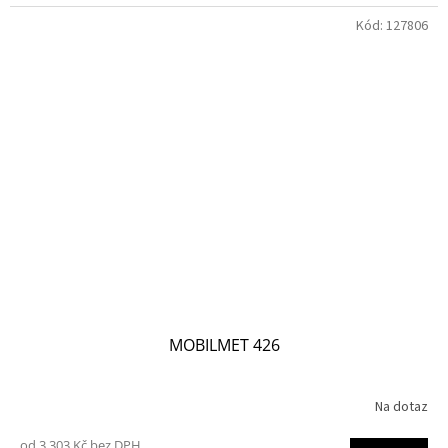
Kód:
127806
MOBILMET 426
Na dotaz
od 3 303 Kč bez DPH