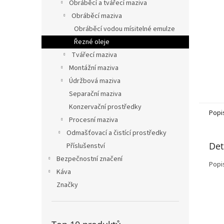
n
Obráběcí a tvářecí maziva
e
Obráběcí maziva
l
Obráběcí vodou mísitelné emulze
Řezné oleje
Tvářecí maziva
Montážní maziva
Údržbová maziva
Separační maziva
Konzervační prostředky
Popi
Procesní maziva
Odmašťovací a čistící prostředky
Det
Příslušenství
Bezpečnostní značení
Popi
Káva
Značky