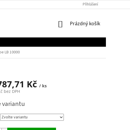
Přihlášení
NÁKUPNÍ
Prázdný košík
KOŠÍK
be LB 10000
787,71 Kč
/ ks
Kč
bez DPH
e variantu