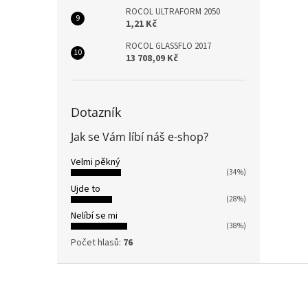
ROCOL ULTRAFORM 2050
1,21 Kč
ROCOL GLASSFLO 2017
13 708,09 Kč
Dotazník
Jak se Vám líbí náš e-shop?
Velmi pěkný
(34%)
Ujde to
(28%)
Nelíbí se mi
(38%)
Počet hlasů:
76
Z
á
p