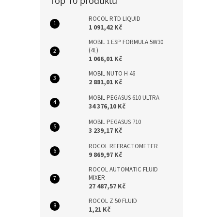
Top 10 produktů
ROCOL RTD LIQUID
1 091,42 Kč
MOBIL 1 ESP FORMULA 5W30
(4L)
1 066,01 Kč
MOBIL NUTO H 46
2 881,01 Kč
MOBIL PEGASUS 610 ULTRA
34 376,10 Kč
MOBIL PEGASUS 710
3 239,17 Kč
ROCOL REFRACTOMETER
9 869,97 Kč
ROCOL AUTOMATIC FLUID
MIXER
27 487,57 Kč
ROCOL Z 50 FLUID
1,21 Kč