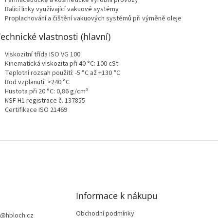
Farmaceutické a kosmetické výrobní provozy
Balicí linky využívající vakuové systémy
Proplachování a čištění vakuových systémů při výměně oleje
Technické vlastnosti (hlavní)
Viskozitní třída ISO VG 100
Kinematická viskozita při 40 °C: 100 cSt
Teplotní rozsah použití: -5 °C až +130 °C
Bod vzplanutí: >240 °C
Hustota při 20 °C: 0,86 g/cm³
NSF H1 registrace č. 137855
Certifikace ISO 21469
Informace k nákupu
Obchodní podmínky
@
hbloch.cz