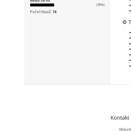
Nelíbí se mi
(38%)
Počet hlasů:
76
⚙️ 
Z
á
p
a
t
Kontakt
í
hbloch