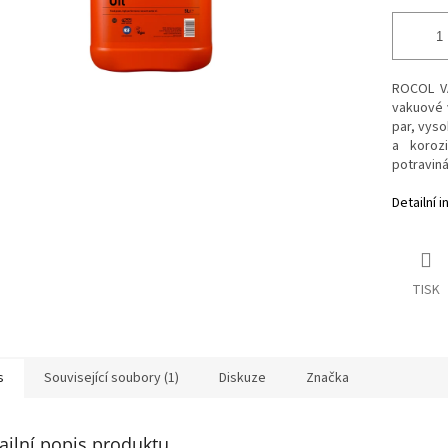
ROCOL VA
vakuové v
par, vyso
a koroz
potravin
Detailní 
TISK
s
Související soubory (1)
Diskuze
Značka
ailní popis produktu