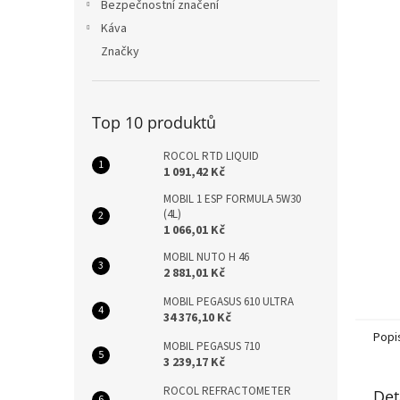
n
Bezpečnostní značení
e
Káva
l
Značky
Top 10 produktů
ROCOL RTD LIQUID
1 091,42 Kč
MOBIL 1 ESP FORMULA 5W30
(4L)
1 066,01 Kč
MOBIL NUTO H 46
2 881,01 Kč
MOBIL PEGASUS 610 ULTRA
34 376,10 Kč
Popi
MOBIL PEGASUS 710
3 239,17 Kč
ROCOL REFRACTOMETER
Det