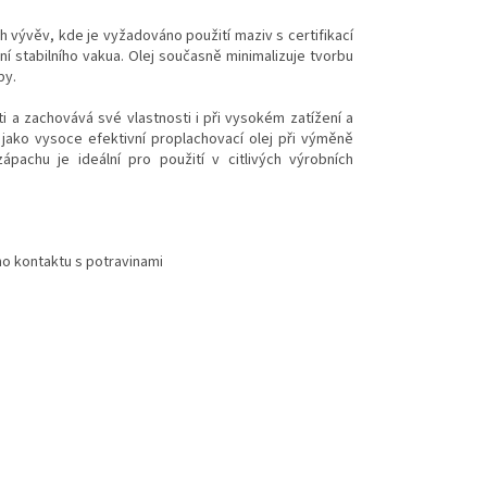
 vývěv, kde je vyžadováno použití maziv s certifikací
í stabilního vakua. Olej současně minimalizuje tvorbu
by.
 a zachovává své vlastnosti i při vysokém zatížení a
jako vysoce efektivní proplachovací olej při výměně
achu je ideální pro použití v citlivých výrobních
o kontaktu s potravinami