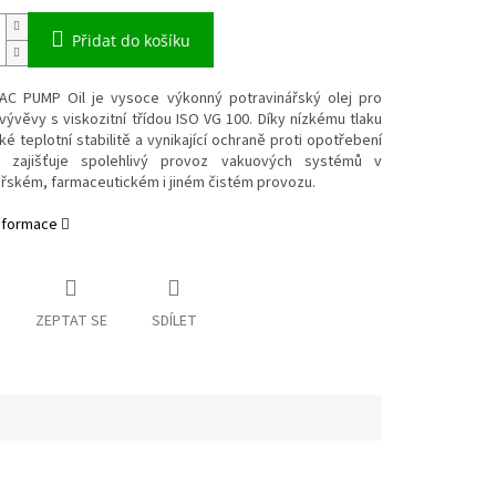
Přidat do košíku
C PUMP Oil je vysoce výkonný potravinářský olej pro
ývěvy s viskozitní třídou ISO VG 100. Díky nízkému tlaku
ké teplotní stabilitě a vynikající ochraně proti opotřebení
i zajišťuje spolehlivý provoz vakuových systémů v
ářském, farmaceutickém i jiném čistém provozu.
informace
ZEPTAT SE
SDÍLET