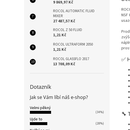
9 869,97 Kč
ROCO
ROCOL AUTOMATIC FLUID
NSF 
MIXER
usaze
27 487,57 Kč
ROCOL Z 50 FLUID
Prod
1,21 Kč
zvýš
nápl
ROCOL ULTRAFORM 2050
pros
1,21 Kč
✅ H
ROCOL GLASSFLO 2017
13 708,09 Kč
Dotazník
Jak se Vám líbí náš e-shop?
Velmi pěkný
(34%)
🔧 
Ujde to
(28%)