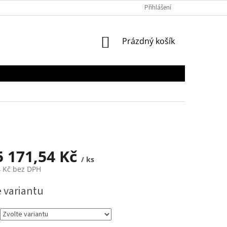
Přihlášení
NÁKUPNÍ
Prázdný košík
KOŠÍK
5 171,54 Kč
/ ks
 Kč
bez DPH
e variantu