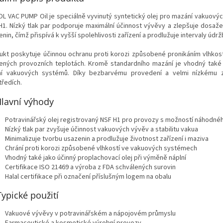
L VAC PUMP Oil je speciálně vyvinutý syntetický olej pro mazání vakuových
H1. Nízký tlak par podporuje maximální účinnost vývěvy a zlepšuje dosažen
nin, čímž přispívá k vyšší spolehlivosti zařízení a prodlužuje intervaly údrž
ukt poskytuje účinnou ochranu proti korozi způsobené pronikáním vlhkosti
ených provozních teplotách. Kromě standardního mazání je vhodný také 
ní vakuových systémů. Díky bezbarvému provedení a velmi nízkému záp
tředích.
lavní výhody
Potravinářský olej registrovaný NSF H1 pro provozy s možností náhodnéh
Nízký tlak par zvyšuje účinnost vakuových vývěv a stabilitu vakua
Minimalizuje tvorbu usazenin a prodlužuje životnost zařízení i maziva
Chrání proti korozi způsobené vlhkostí ve vakuových systémech
Vhodný také jako účinný proplachovací olej při výměně náplní
Certifikace ISO 21469 a výroba z FDA schválených surovin
Halal certifikace při označení příslušným logem na obalu
Typické použití
Vakuové vývěvy v potravinářském a nápojovém průmyslu