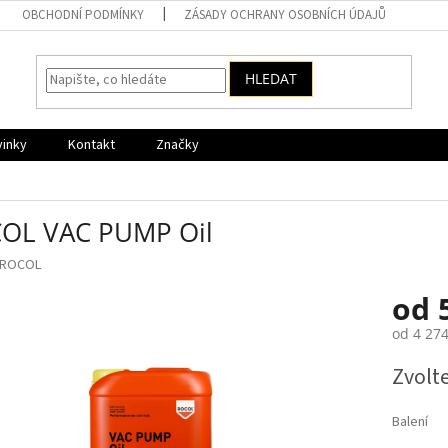
OBCHODNÍ PODMÍNKY
ZÁSADY OCHRANY OSOBNÍCH ÚDAJŮ
HLEDAT
vinky
Kontakt
Značky
OL VAC PUMP Oil
ROCOL
od
od
4 274
Měrná
Zvolt
cena:
Balení