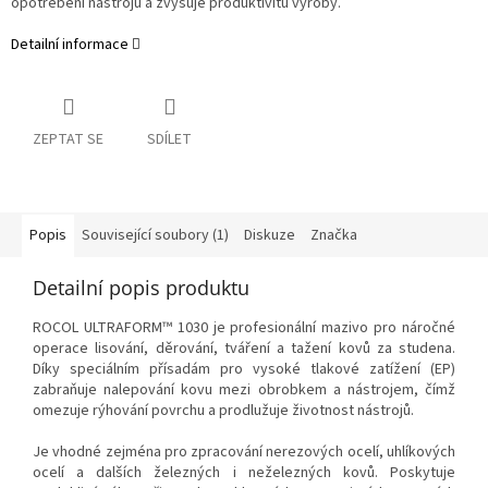
opotřebení nástrojů a zvyšuje produktivitu výroby.
Detailní informace
ZEPTAT SE
SDÍLET
Popis
Související soubory (1)
Diskuze
Značka
Detailní popis produktu
ROCOL ULTRAFORM™ 1030 je profesionální mazivo pro náročné
operace lisování, děrování, tváření a tažení kovů za studena.
Díky speciálním přísadám pro vysoké tlakové zatížení (EP)
zabraňuje nalepování kovu mezi obrobkem a nástrojem, čímž
omezuje rýhování povrchu a prodlužuje životnost nástrojů.
Je vhodné zejména pro zpracování nerezových ocelí, uhlíkových
ocelí a dalších železných i neželezných kovů. Poskytuje