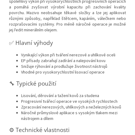
spolehlivý výkon při vysokorychlostních progresivních operacích
a pomáhá zvyšovat výrobní kapacitu při zachování kvality
povrchu. Mazivo neobsahuje těkavé složky a lze jej aplikovat
různými způsoby, například štětcem, kapáním, válečkem nebo
rozprašovacími systémy. Pro méně náročné operace je možné
jej ředit minerálním olejem.
✅ Hlavní výhody
Vynikající výkon při tváření nerezové a uhlíkové oceli
EP přísady zabraňují zadírání a nalepování kovu
Snižuje rýhování a prodlužuje životnost nástrojů
Vhodné pro vysokorychlostní lisovací operace
🔧 Typické použití
Lisování, děrování a tažení kovů za studena
Progresivní tvářecí operace ve vysokých rychlostech
Zpracování nerezových, uhlíkových a neželezných kovů
Náročné průmyslové aplikace s vysokým tlakem mezi
nástrojem a dílem
⚙️ Technické vlastnosti