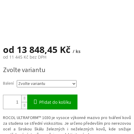
od
13 848,45 Kč
/ ks
od
11 445 Kč
bez DPH
Měrná
Zvolte variantu
cena:
Balení
Přidat do košíku
ROCOL ULTRAFORM™ 1030 je vysoce výkonné mazivo pro tváření kovů
za studena se střední viskozitou. Je určeno především pro nerezovou
ocel a širokou škálu železných i neželezných kovů, kde snižuje