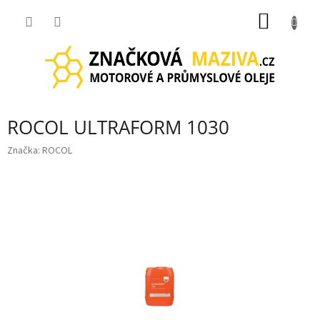
Přejít
NÁKUP
na
obsah
KOŠÍK
ROCOL ULTRAFORM 1030
Značka:
ROCOL