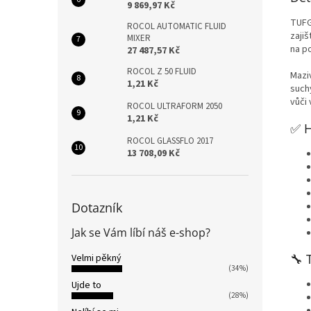
9 869,97 Kč
TUFG
ROCOL AUTOMATIC FLUID
zajiš
MIXER
na p
27 487,57 Kč
ROCOL Z 50 FLUID
Mazi
1,21 Kč
such
vůči
ROCOL ULTRAFORM 2050
1,21 Kč
✅ H
ROCOL GLASSFLO 2017
13 708,09 Kč
Dotazník
Jak se Vám líbí náš e-shop?
🔧 
Velmi pěkný
(34%)
Ujde to
(28%)