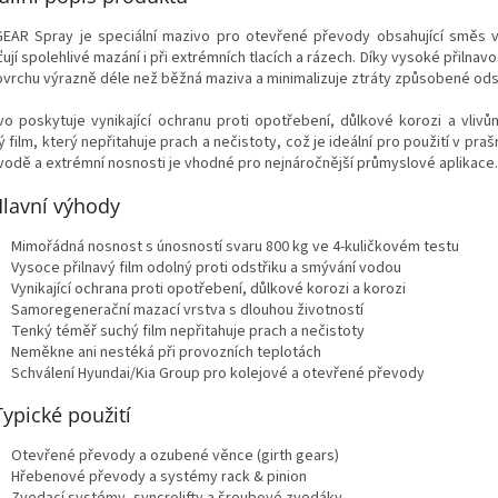
EAR Spray je speciální mazivo pro otevřené převody obsahující směs v
ťují spolehlivé mazání i při extrémních tlacích a rázech. Díky vysoké přilna
ovrchu výrazně déle než běžná maziva a minimalizuje ztráty způsobené ods
vo poskytuje vynikající ochranu proti opotřebení, důlkové korozi a vlivů
ý film, který nepřitahuje prach a nečistoty, což je ideální pro použití v p
 vodě a extrémní nosnosti je vhodné pro nejnáročnější průmyslové aplikace.
lavní výhody
Mimořádná nosnost s únosností svaru 800 kg ve 4-kuličkovém testu
Vysoce přilnavý film odolný proti odstřiku a smývání vodou
Vynikající ochrana proti opotřebení, důlkové korozi a korozi
Samoregenerační mazací vrstva s dlouhou životností
Tenký téměř suchý film nepřitahuje prach a nečistoty
Neměkne ani nestéká při provozních teplotách
Schválení Hyundai/Kia Group pro kolejové a otevřené převody
Typické použití
Otevřené převody a ozubené věnce (girth gears)
Hřebenové převody a systémy rack & pinion