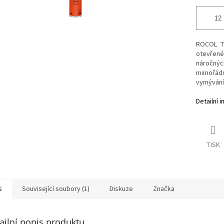
ROCOL TU
otevřené
náročnýc
mimořádn
vymývání
Detailní 
TISK
s
Související soubory (1)
Diskuze
Značka
ailní popis produktu