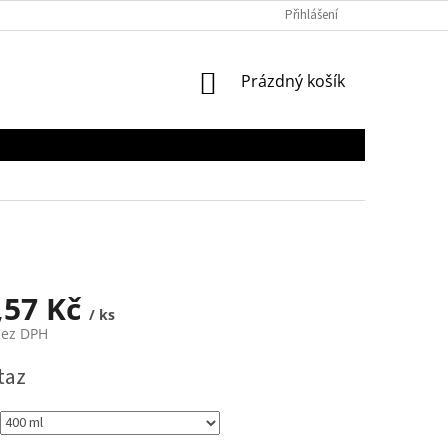
Přihlášení
NÁKUPNÍ
Prázdný košík
KOŠÍK
,57 Kč
/ ks
bez DPH
taz