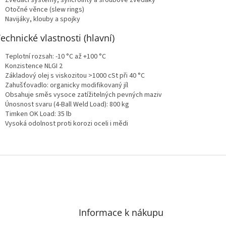
Zvedací systémy, syncrolifty a šroubové zvedáky
Otočné věnce (slew rings)
Navijáky, klouby a spojky
Technické vlastnosti (hlavní)
Teplotní rozsah: -10 °C až +100 °C
Konzistence NLGI 2
Základový olej s viskozitou >1000 cSt při 40 °C
Zahušťovadlo: organicky modifikovaný jíl
Obsahuje směs vysoce zatížitelných pevných maziv
Únosnost svaru (4-Ball Weld Load): 800 kg
Timken OK Load: 35 lb
Vysoká odolnost proti korozi oceli i mědi
Informace k nákupu