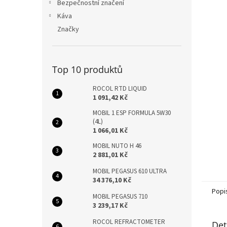
n
Bezpečnostní značení
e
Káva
l
Značky
Top 10 produktů
ROCOL RTD LIQUID
1 091,42 Kč
MOBIL 1 ESP FORMULA 5W30
(4L)
1 066,01 Kč
MOBIL NUTO H 46
2 881,01 Kč
MOBIL PEGASUS 610 ULTRA
34 376,10 Kč
Popi
MOBIL PEGASUS 710
3 239,17 Kč
ROCOL REFRACTOMETER
Det