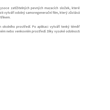
ysoce zatížitelných pevných mazacích složek, které
vosti vytváří odolný samoregenerační film, který zůstává
třikem.
m okolního prostředí. Po aplikaci vytváří tenký téměř
rašném nebo venkovním prostředí. Díky vysoké odolnosti