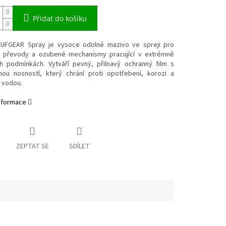
Přidat do košíku
FGEAR Spray je vysoce odolné mazivo ve spreji pro
 převody a ozubené mechanismy pracující v extrémně
h podmínkách. Vytváří pevný, přilnavý ochranný film s
ou nosností, který chrání proti opotřebení, korozi a
 vodou.
informace
ZEPTAT SE
SDÍLET