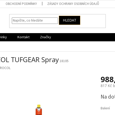
OBCHODNÍ PODMÍNKY
ZÁSADY OCHRANY OSOBNÍCH ÚDAJŮ
HLEDAT
vinky
Kontakt
Značky
OL TUFGEAR Spray
18105
ROCOL
988
817 Kč 
Měrná
Na do
cena:
Balení