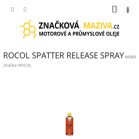
Přejít
NÁKUP
na
obsah
KOŠÍK
ROCOL SPATTER RELEASE SPRAY
66080
Značka:
ROCOL