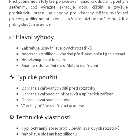
Přichycené nečistoty lze po svařování snadno odstranit pouhým
setřením, což výrazně zkracuje dobu čištění a zvyšuje
produktivitu práce. Je vhodný pro všechny běžné svařovací
procesy a díky nehořlavému složení nabízí bezpečné použití v
průmyslových provozech.
✅ Hlavní výhody
Zabraňuje ulpívání svarových rozstřiků
Neobsahuje silikon – vhodný před lakováním i galvanizací
Neovlivňuje kvalitu svaru
Snadné odstranění rozstřiků po svařování
🔧 Typické použití
Ochrana svařovaných dílů před rozstřiky
Ochrana svařovacích přípravků a upínacích zařízení
Ochrana svařovacích hubic
Všechny běžné svařovací procesy
⚙️ Technické vlastnosti
Typ: ochranný sprej proti ulpívání svarových rozstřiků
Nehořlavé složení bez silikonu