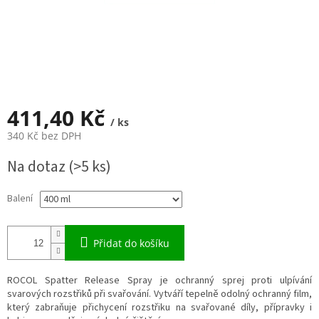
411,40 Kč
/ ks
340 Kč bez DPH
Měrná
Na dotaz
(>5 ks)
cena:
Balení
Přidat do košíku
ROCOL Spatter Release Spray je ochranný sprej proti ulpívání
svarových rozstřiků při svařování. Vytváří tepelně odolný ochranný film,
který zabraňuje přichycení rozstřiku na svařované díly, přípravky i