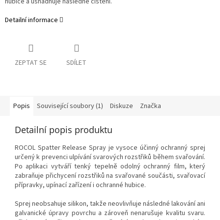
hubice a usnadňuje následné čištění.
Detailní informace
ZEPTAT SE
SDÍLET
Popis
Související soubory (1)
Diskuze
Značka
Detailní popis produktu
ROCOL Spatter Release Spray je vysoce účinný ochranný sprej
určený k prevenci ulpívání svarových rozstřiků během svařování.
Po aplikaci vytváří tenký tepelně odolný ochranný film, který
zabraňuje přichycení rozstřiků na svařované součásti, svařovací
přípravky, upínací zařízení i ochranné hubice.
Sprej neobsahuje silikon, takže neovlivňuje následné lakování ani
galvanické úpravy povrchu a zároveň nenarušuje kvalitu svaru.