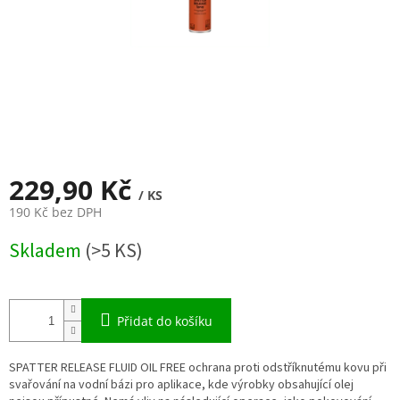
229,90 Kč
/ KS
190 Kč bez DPH
Měrná
Skladem
(>5 KS)
cena:
Přidat do košíku
SPATTER RELEASE FLUID OIL FREE ochrana proti odstříknutému kovu při
svařování na vodní bázi pro aplikace, kde výrobky obsahující olej