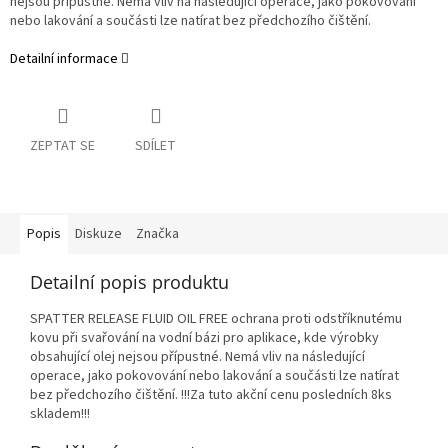
nejsou přípustné. Nemá vliv na následující operace, jako pokovování
nebo lakování a součásti lze natírat bez předchozího čištění.
Detailní informace
ZEPTAT SE
SDÍLET
Popis
Diskuze
Značka
Detailní popis produktu
SPATTER RELEASE FLUID OIL FREE ochrana proti odstříknutému
kovu při svařování na vodní bázi pro aplikace, kde výrobky
obsahující olej nejsou přípustné. Nemá vliv na následující
operace, jako pokovování nebo lakování a součásti lze natírat
bez předchozího čištění. !!!Za tuto akční cenu posledních 8ks
skladem!!!