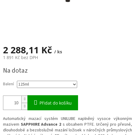
2 288,11 Kč
/ ks
1 891 Kč bez DPH
Měrná
Na dotaz
cena:
Balení
Přidat do košíku
Automatický mazací systém UNILUBE naplněný vysoce výkonným
mazivem
SAPPHIRE Advance 2
s obsahem PTFE. Určený pro přesné,
dlouhodobé a bezobslužné mazání ložisek v náročných průmyslových