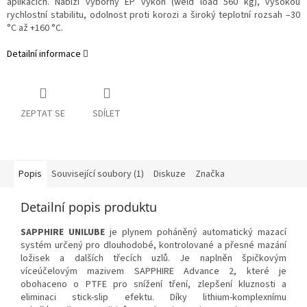
aplikacích. Nabízí výborný EP výkon (weld load 560 kg), vysokou
rychlostní stabilitu, odolnost proti korozi a široký teplotní rozsah –30
°C až +160 °C.
Detailní informace
ZEPTAT SE
SDÍLET
Popis
Související soubory (1)
Diskuze
Značka
Detailní popis produktu
SAPPHIRE UNILUBE
je plynem poháněný automatický mazací
systém určený pro dlouhodobé, kontrolované a přesné mazání
ložisek a dalších třecích uzlů. Je naplněn špičkovým
víceúčelovým mazivem SAPPHIRE Advance 2, které je
obohaceno o PTFE pro snížení tření, zlepšení kluznosti a
eliminaci stick-slip efektu. Díky lithium-komplexnímu