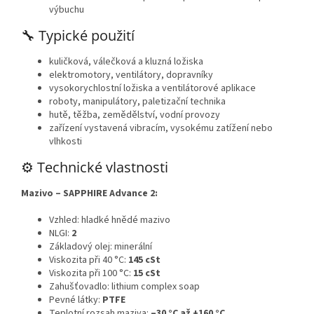
výbuchu
🔧 Typické použití
kuličková, válečková a kluzná ložiska
elektromotory, ventilátory, dopravníky
vysokorychlostní ložiska a ventilátorové aplikace
roboty, manipulátory, paletizační technika
hutě, těžba, zemědělství, vodní provozy
zařízení vystavená vibracím, vysokému zatížení nebo
vlhkosti
⚙️ Technické vlastnosti
Mazivo – SAPPHIRE Advance 2:
Vzhled: hladké hnědé mazivo
NLGI:
2
Základový olej: minerální
Viskozita při 40 °C:
145 cSt
Viskozita při 100 °C:
15 cSt
Zahušťovadlo: lithium complex soap
Pevné látky:
PTFE
Teplotní rozsah maziva:
–30 °C až +160 °C