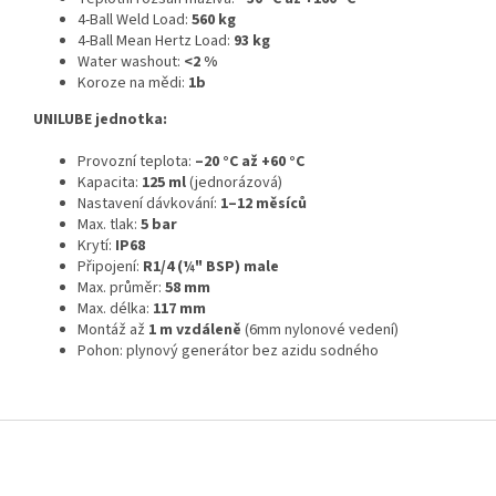
4-Ball Weld Load:
560 kg
4-Ball Mean Hertz Load:
93 kg
Water washout:
<2 %
Koroze na mědi:
1b
UNILUBE jednotka:
Provozní teplota:
–20 °C až +60 °C
Kapacita:
125 ml
(jednorázová)
Nastavení dávkování:
1–12 měsíců
Max. tlak:
5 bar
Krytí:
IP68
Připojení:
R1/4 (¼" BSP) male
Max. průměr:
58 mm
Max. délka:
117 mm
Montáž až
1 m vzdáleně
(6mm nylonové vedení)
Pohon: plynový generátor bez azidu sodného
Z
á
p