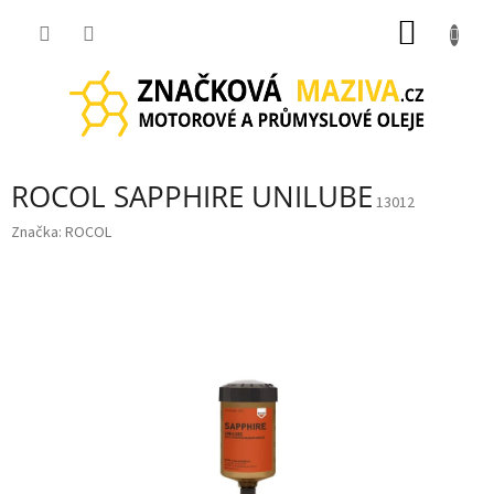
Přejít
NÁKUP
na
obsah
KOŠÍK
ROCOL SAPPHIRE UNILUBE
13012
Značka:
ROCOL