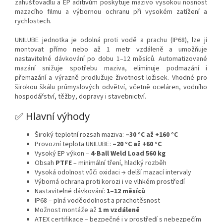
zahušťovadlu a EP aditivům poskytuje mazivo vysokou nosnost
mazacího filmu a výbornou ochranu při vysokém zatížení a
rychlostech.
UNILUBE jednotka je odolná proti vodě a prachu (IP68), lze ji
montovat přímo nebo až 1 metr vzdáleně a umožňuje
nastavitelné dávkování po dobu 1–12 měsíců. Automatizované
mazání snižuje spotřebu maziva, eliminuje podmazání i
přemazání a výrazně prodlužuje životnost ložisek. Vhodné pro
širokou škálu průmyslových odvětví, včetně oceláren, vodního
hospodářství, těžby, dopravy i stavebnictví.
✅ Hlavní výhody
Široký teplotní rozsah maziva:
–30 °C až +160 °C
Provozní teplota UNILUBE:
–20 °C až +60 °C
Vysoký EP výkon –
4-Ball Weld Load 560 kg
Obsah
PTFE
– minimální tření, hladký rozběh
Vysoká odolnost vůči oxidaci → delší mazací intervaly
Výborná ochrana proti korozi i ve vlhkém prostředí
Nastavitelné dávkování:
1–12 měsíců
IP68 – plná voděodolnost a prachotěsnost
Možnost montáže až
1 m vzdáleně
ATEX certifikace – bezpečné i v prostředí s nebezpečím