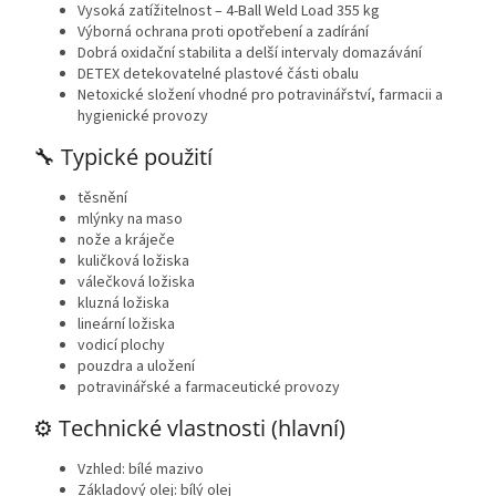
Vysoká zatížitelnost – 4-Ball Weld Load 355 kg
Výborná ochrana proti opotřebení a zadírání
Dobrá oxidační stabilita a delší intervaly domazávání
DETEX detekovatelné plastové části obalu
Netoxické složení vhodné pro potravinářství, farmacii a
hygienické provozy
🔧 Typické
použití
těsnění
mlýnky na maso
nože a kráječe
kuličková ložiska
válečková ložiska
kluzná ložiska
lineární ložiska
vodicí plochy
pouzdra a uložení
potravinářské a farmaceutické provozy
⚙️ Technické
vlastnosti (hlavní)
Vzhled: bílé mazivo
Základový olej: bílý olej