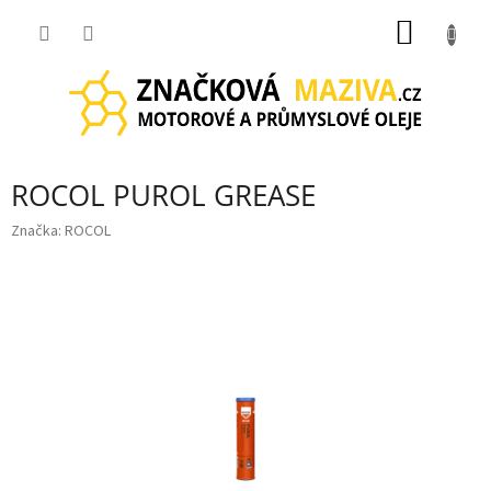
Přejít
NÁKUP
na
obsah
KOŠÍK
ROCOL PUROL GREASE
Značka:
ROCOL