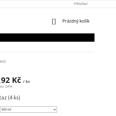
Přihlášení
NÁKUPNÍ
Prázdný košík
KOŠÍK
9025
,92 Kč
/ ks
bez DPH
taz
(4 ks)