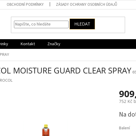
OBCHODNÍ PODMÍNKY
ZÁSADY OCHRANY OSOBNÍCH ÚDAJŮ
HLEDAT
vinky
Kontakt
Značky
SPRAY
OL MOISTURE GUARD CLEAR SPRAY
6
ROCOL
909
752 Kč 
Měrná
Na do
cena:
Balení