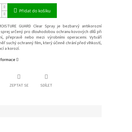
Přidat do košíku
OISTURE GUARD Clear Spray je bezbarvý antikorozní
 sprej určený pro dlouhodobou ochranu kovových dílů při
ní, přepravě nebo mezi výrobními operacemi. Vytváří
ěř suchý ochranný film, který účinně chrání před vlhkostí,
í a korozí.
informace
ZEPTAT SE
SDÍLET