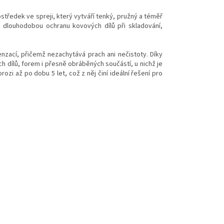
ředek ve spreji, který vytváří tenký, pružný a téměř
 dlouhodobou ochranu kovových dílů při skladování,
nzací, přičemž nezachytává prach ani nečistoty. Díky
 dílů, forem i přesně obráběných součástí, u nichž je
ozi až po dobu 5 let, což z něj činí ideální řešení pro