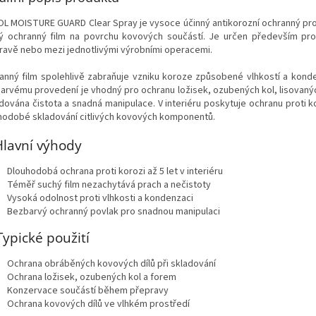
L MOISTURE GUARD Clear Spray je vysoce účinný antikorozní ochranný prost
ý ochranný film na povrchu kovových součástí. Je určen především pro
ravě nebo mezi jednotlivými výrobními operacemi.
anný film spolehlivě zabraňuje vzniku koroze způsobené vlhkostí a konde
arvému provedení je vhodný pro ochranu ložisek, ozubených kol, lisovaných
ována čistota a snadná manipulace. V interiéru poskytuje ochranu proti kor
hodobé skladování citlivých kovových komponentů.
lavní výhody
Dlouhodobá ochrana proti korozi až 5 let v interiéru
Téměř suchý film nezachytává prach a nečistoty
Vysoká odolnost proti vlhkosti a kondenzaci
Bezbarvý ochranný povlak pro snadnou manipulaci
Typické použití
Ochrana obráběných kovových dílů při skladování
Ochrana ložisek, ozubených kol a forem
Konzervace součástí během přepravy
Ochrana kovových dílů ve vlhkém prostředí