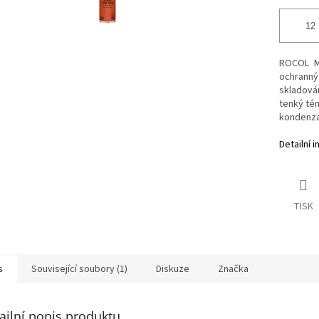
ROCOL M
ochranný
skladová
tenký tém
kondenzac
Detailní 
TISK
s
Související soubory (1)
Diskuze
Značka
ailní popis produktu