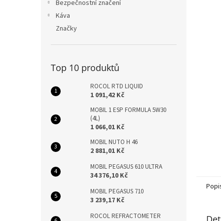
n
Bezpečnostní značení
e
Káva
l
Značky
Top 10 produktů
ROCOL RTD LIQUID
1 091,42 Kč
MOBIL 1 ESP FORMULA 5W30
(4L)
1 066,01 Kč
MOBIL NUTO H 46
2 881,01 Kč
MOBIL PEGASUS 610 ULTRA
34 376,10 Kč
Popi
MOBIL PEGASUS 710
3 239,17 Kč
ROCOL REFRACTOMETER
Det