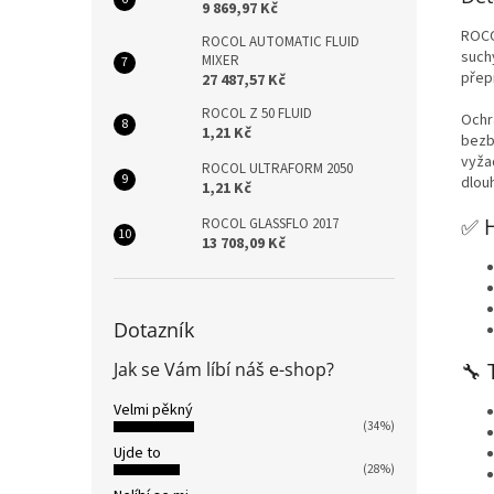
9 869,97 Kč
ROCO
ROCOL AUTOMATIC FLUID
such
MIXER
přep
27 487,57 Kč
ROCOL Z 50 FLUID
Ochr
1,21 Kč
bezb
vyžad
ROCOL ULTRAFORM 2050
dlou
1,21 Kč
✅ H
ROCOL GLASSFLO 2017
13 708,09 Kč
Dotazník
Jak se Vám líbí náš e-shop?
🔧 
Velmi pěkný
(34%)
Ujde to
(28%)