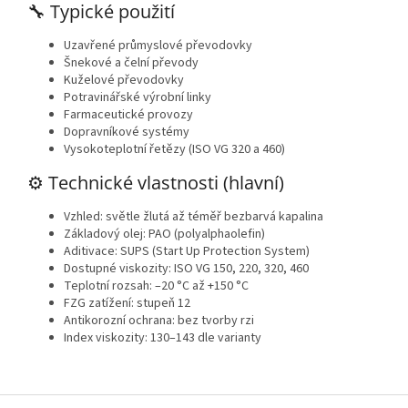
🔧 Typické použití
Uzavřené průmyslové převodovky
Šnekové a čelní převody
Kuželové převodovky
Potravinářské výrobní linky
Farmaceutické provozy
Dopravníkové systémy
Vysokoteplotní řetězy (ISO VG 320 a 460)
⚙️ Technické vlastnosti (hlavní)
Vzhled: světle žlutá až téměř bezbarvá kapalina
Základový olej: PAO (polyalphaolefin)
Aditivace: SUPS (Start Up Protection System)
Dostupné viskozity: ISO VG 150, 220, 320, 460
Teplotní rozsah: –20 °C až +150 °C
FZG zatížení: stupeň 12
Antikorozní ochrana: bez tvorby rzi
Index viskozity: 130–143 dle varianty
Z