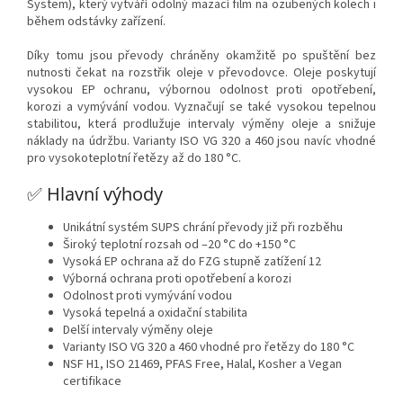
System), který vytváří odolný mazací film na ozubených kolech i
během odstávky zařízení.
Díky tomu jsou převody chráněny okamžitě po spuštění bez
nutnosti čekat na rozstřik oleje v převodovce. Oleje poskytují
vysokou EP ochranu, výbornou odolnost proti opotřebení,
korozi a vymývání vodou. Vyznačují se také vysokou tepelnou
stabilitou, která prodlužuje intervaly výměny oleje a snižuje
náklady na údržbu. Varianty ISO VG 320 a 460 jsou navíc vhodné
pro vysokoteplotní řetězy až do 180 °C.
✅ Hlavní výhody
Unikátní systém SUPS chrání převody již při rozběhu
Široký teplotní rozsah od –20 °C do +150 °C
Vysoká EP ochrana až do FZG stupně zatížení 12
Výborná ochrana proti opotřebení a korozi
Odolnost proti vymývání vodou
Vysoká tepelná a oxidační stabilita
Delší intervaly výměny oleje
Varianty ISO VG 320 a 460 vhodné pro řetězy do 180 °C
NSF H1, ISO 21469, PFAS Free, Halal, Kosher a Vegan
certifikace