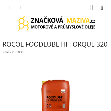
Přejít
NÁKUP
na
obsah
KOŠÍK
ROCOL FOODLUBE HI TORQUE 320
Značka:
ROCOL