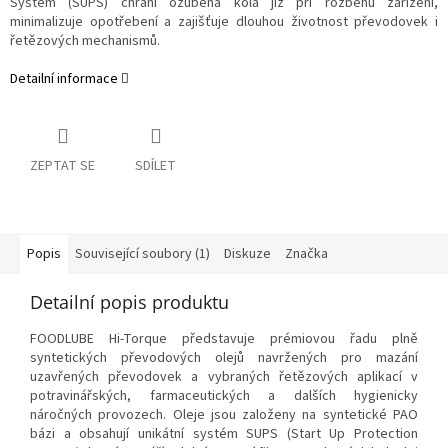
System (SUPS) chrání ozubená kola již při rozběhu zařízení,
minimalizuje opotřebení a zajišťuje dlouhou životnost převodovek i
řetězových mechanismů.
Detailní informace
ZEPTAT SE
SDÍLET
Popis
Související soubory (1)
Diskuze
Značka
Detailní popis produktu
FOODLUBE Hi-Torque představuje prémiovou řadu plně
syntetických převodových olejů navržených pro mazání
uzavřených převodovek a vybraných řetězových aplikací v
potravinářských, farmaceutických a dalších hygienicky
náročných provozech. Oleje jsou založeny na syntetické PAO
bázi a obsahují unikátní systém SUPS (Start Up Protection