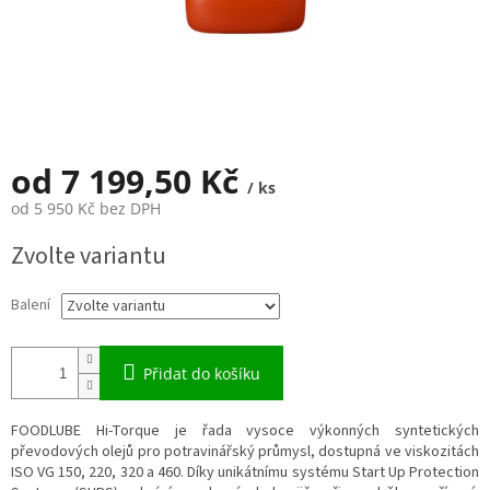
od
7 199,50 Kč
/ ks
od
5 950 Kč
bez DPH
Měrná
Zvolte variantu
cena:
Balení
Přidat do košíku
FOODLUBE Hi-Torque je řada vysoce výkonných syntetických
převodových olejů pro potravinářský průmysl, dostupná ve viskozitách
ISO VG 150, 220, 320 a 460. Díky unikátnímu systému Start Up Protection