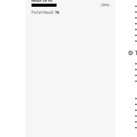
Nelíbí se mi
(38%)
Počet hlasů:
76
⚙️ 