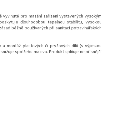
ně vyvinuté pro mazání zařízení vystavených vysokým
oskytuje dlouhodobou tepelnou stabilitu, vysokou
zásad běžně používaných při sanitaci potravinářských
 a montáž plastových či pryžových dílů (s výjimkou
 snižuje spotřebu maziva. Produkt splňuje nejpřísnější