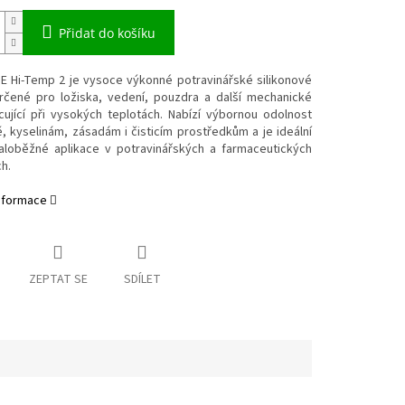
Přidat do košíku
 Hi-Temp 2 je vysoce výkonné potravinářské silikonové
rčené pro ložiska, vedení, pouzdra a další mechanické
cující při vysokých teplotách. Nabízí výbornou odolnost
, kyselinám, zásadám i čisticím prostředkům a je ideální
loběžné aplikace v potravinářských a farmaceutických
h.
informace
ZEPTAT SE
SDÍLET