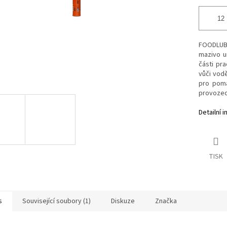
FOODLUBE
mazivo u
části pra
vůči vodě
pro poma
provozec
Detailní 
TISK
s
Související soubory (1)
Diskuze
Značka