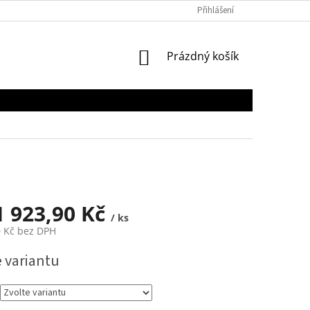
Přihlášení
NÁKUPNÍ
Prázdný košík
KOŠÍK
1 923,90 Kč
/ ks
 Kč
bez DPH
e variantu