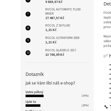
9 869,97 Kč
Det
ROCOL AUTOMATIC FLUID
FOOD
MIXER
tepl
27 487,57 Kč
odol
ROCOL Z 50 FLUID
prov
1,21 Kč
Mazi
ROCOL ULTRAFORM 2050
sili
1,21 Kč
poža
ROCOL GLASSFLO 2017
13 708,09 Kč
✅ 
Dotazník
Jak se Vám líbí náš e-shop?
Velmi pěkný
(34%)
Ujde to
(28%)
🔧 