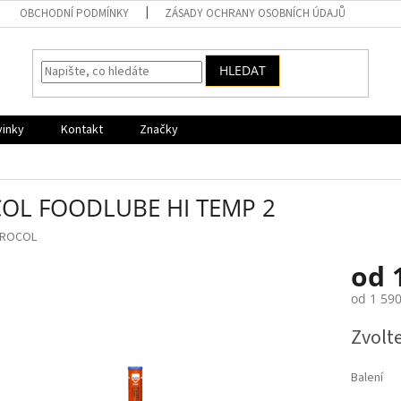
OBCHODNÍ PODMÍNKY
ZÁSADY OCHRANY OSOBNÍCH ÚDAJŮ
HLEDAT
vinky
Kontakt
Značky
OL FOODLUBE HI TEMP 2
ROCOL
od
od
1 590
Měrná
Zvolt
cena:
Balení