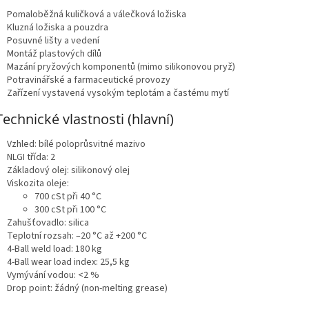
Pomaloběžná kuličková a válečková ložiska
Kluzná ložiska a pouzdra
Posuvné lišty a vedení
Montáž plastových dílů
Mazání pryžových komponentů (mimo silikonovou pryž)
Potravinářské a farmaceutické provozy
Zařízení vystavená vysokým teplotám a častému mytí
Technické vlastnosti (hlavní)
Vzhled: bílé poloprůsvitné mazivo
NLGI třída: 2
Základový olej: silikonový olej
Viskozita oleje:
700 cSt při 40 °C
300 cSt při 100 °C
Zahušťovadlo: silica
Teplotní rozsah: –20 °C až +200 °C
4-Ball weld load: 180 kg
4-Ball wear load index: 25,5 kg
Vymývání vodou: <2 %
Drop point: žádný (non-melting grease)