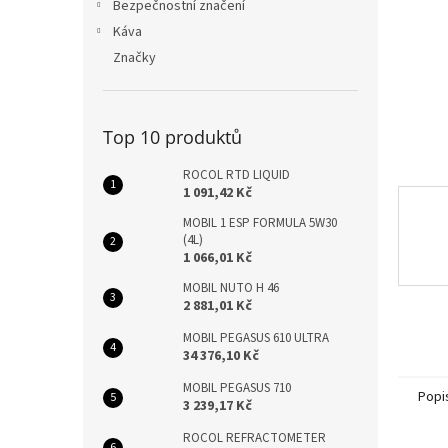
n
Bezpečnostní značení
e
Káva
l
Značky
Top 10 produktů
ROCOL RTD LIQUID
1 091,42 Kč
MOBIL 1 ESP FORMULA 5W30
(4L)
1 066,01 Kč
MOBIL NUTO H 46
2 881,01 Kč
MOBIL PEGASUS 610 ULTRA
34 376,10 Kč
MOBIL PEGASUS 710
Popi
3 239,17 Kč
ROCOL REFRACTOMETER