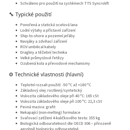
Schváleno pro použití na systémech TTS Syncrolift
🔧 Typické použití
Ponořená a statická ocelová lana
Lodní výtahy a přístavní zařízení
Ship-to-shore a pozemní jeřáby
Navijáky a zdvihací zařízení
ROV umbilical kabely
Dragliny a těžební technika
Velké průmyslové řetězy
Ozubená kola a převodové mechanismy
⚙️ Technické vlastnosti (hlavní)
Teplotní rozsah použití: -50 °C až +180 °C
Základový olej: rostlinný/syntetický
Viskozita základového oleje při 40 °C: 165 cSt
Viskozita základového oleje při 100 °C: 22,3 cSt
Pevná maziva: grafit
Nekapající (non-melting) formulace
Svařovací zatížení 4-kuličkového testu: 355 kg
Biologická odbouratelnost dle OECD 306 – přirozeně
aerobně biologicky odbouratelné