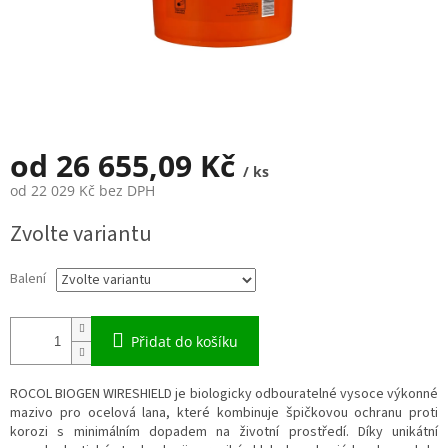
od
26 655,09 Kč
/ ks
od
22 029 Kč
bez DPH
Měrná
Zvolte variantu
cena:
Balení
Přidat do košíku
ROCOL BIOGEN WIRESHIELD je biologicky odbouratelné vysoce výkonné
mazivo pro ocelová lana, které kombinuje špičkovou ochranu proti
korozi s minimálním dopadem na životní prostředí. Díky unikátní