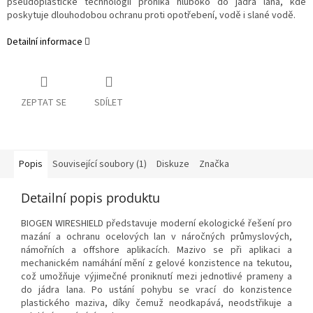
pseudoplastické technologii proniká hluboko do jádra lana, kde
poskytuje dlouhodobou ochranu proti opotřebení, vodě i slané vodě.
Detailní informace
ZEPTAT SE
SDÍLET
Popis
Související soubory (1)
Diskuze
Značka
Detailní popis produktu
BIOGEN WIRESHIELD představuje moderní ekologické řešení pro
mazání a ochranu ocelových lan v náročných průmyslových,
námořních a offshore aplikacích. Mazivo se při aplikaci a
mechanickém namáhání mění z gelové konzistence na tekutou,
což umožňuje výjimečné proniknutí mezi jednotlivé prameny a
do jádra lana. Po ustání pohybu se vrací do konzistence
plastického maziva, díky čemuž neodkapává, neodstřikuje a