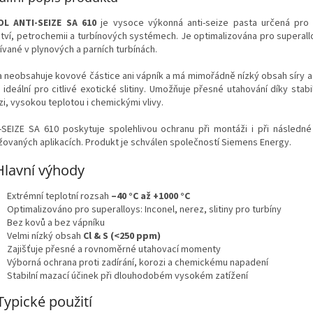
L ANTI-SEIZE SA 610
je vysoce výkonná anti-seize pasta určená pro n
tví, petrochemii a turbínových systémech. Je optimalizována pro superalloy
ívané v plynových a parních turbínách.
a neobsahuje kovové částice ani vápník a má mimořádně nízký obsah síry a 
ji ideální pro citlivé exotické slitiny. Umožňuje přesné utahování díky sta
i, vysokou teplotou i chemickými vlivy.
-SEIZE SA 610 poskytuje spolehlivou ochranu při montáži i při násled
žovaných aplikacích. Produkt je schválen společností Siemens Energy.
Hlavní výhody
Extrémní teplotní rozsah
–40 °C až +1000 °C
Optimalizováno pro superalloys: Inconel, nerez, slitiny pro turbíny
Bez kovů a bez vápníku
Velmi nízký obsah
Cl & S (<250 ppm)
Zajišťuje přesné a rovnoměrné utahovací momenty
Výborná ochrana proti zadírání, korozi a chemickému napadení
Stabilní mazací účinek při dlouhodobém vysokém zatížení
Typické použití