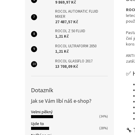
9 869,97 Kč
ROCO
ROCOL AUTOMATIC FLUID
letec
MIXER
použ
27 487,57 Kč
ROCOL Z 50 FLUID
Past
1,21 Kč
činí 
koroz
ROCOL ULTRAFORM 2050
1,21 Kč
ANTI
ROCOL GLASSFLO 2017
zatě
13 708,09 Kč
✅ 
Dotazník
Jak se Vám líbí náš e-shop?
Velmi pěkný
(34%)
Ujde to
(28%)
🔧 