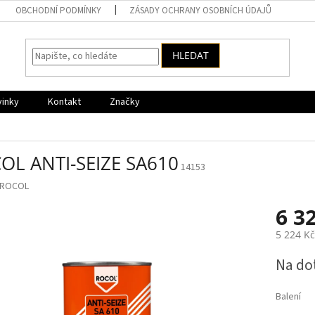
OBCHODNÍ PODMÍNKY
ZÁSADY OCHRANY OSOBNÍCH ÚDAJŮ
HLEDAT
vinky
Kontakt
Značky
OL ANTI-SEIZE SA610
14153
ROCOL
6 3
5 224 K
Měrná
Na do
cena:
Balení