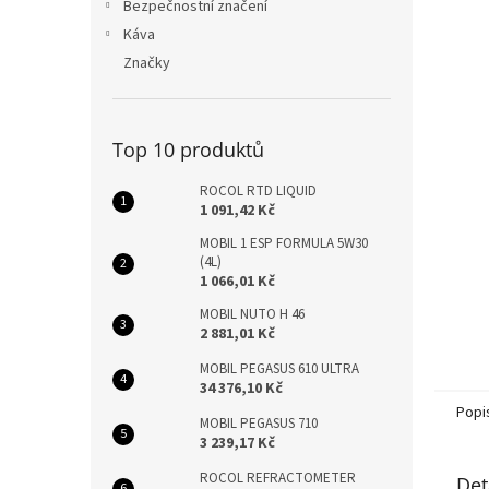
n
Bezpečnostní značení
e
Káva
l
Značky
Top 10 produktů
ROCOL RTD LIQUID
1 091,42 Kč
MOBIL 1 ESP FORMULA 5W30
(4L)
1 066,01 Kč
MOBIL NUTO H 46
2 881,01 Kč
MOBIL PEGASUS 610 ULTRA
34 376,10 Kč
Popi
MOBIL PEGASUS 710
3 239,17 Kč
ROCOL REFRACTOMETER
Det