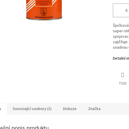
Špičková
super-sl
spojovac
zajišťuj
snadnou 
Detailní 
TISK
s
Související soubory (1)
Diskuze
Značka
ailní popis produktu