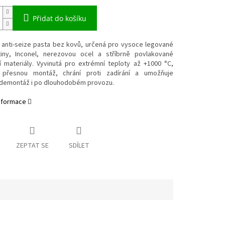
Přidat do košíku
 anti-seize pasta bez kovů, určená pro vysoce legované
itiny, Inconel, nerezovou ocel a stříbrně povlakované
í materiály. Vyvinutá pro extrémní teploty až +1000 °C,
e přesnou montáž, chrání proti zadírání a umožňuje
demontáž i po dlouhodobém provozu.
informace
ZEPTAT SE
SDÍLET