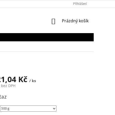
Přihlášení
NÁKUPNÍ
Prázdný košík
KOŠÍK
21,04 Kč
/ ks
č bez DPH
taz