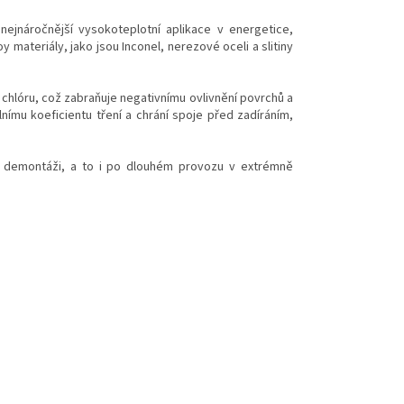
ejnáročnější vysokoteplotní aplikace v energetice,
 materiály, jako jsou Inconel, nerezové oceli a slitiny
chlóru, což zabraňuje negativnímu ovlivnění povrchů a
bilnímu koeficientu tření a chrání spoje před zadíráním,
né demontáži, a to i po dlouhém provozu v extrémně