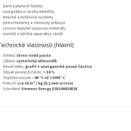
parní a plynové turbíny
energetika a výroba elektřiny
letecké a turbínové systémy
petrochemický a chemický průmysl
vysoce teplotní spojovací materiály
montáž a údržba superalloy závitů
Technické vlastnosti (hlavní)
Vzhled:
černo-šedá pasta
Základ:
syntetický uhlovodík
Pevné látky:
grafit + anorganické pevné částice
Obsah pevných částic:
≈ 34 %
Teplotní rozsah:
–40 °C až +1000 °C
Pokrytí:
cca 10 m² / kg (0,1 mm vrstva)
Schválení:
Siemens Energy E1B100634526