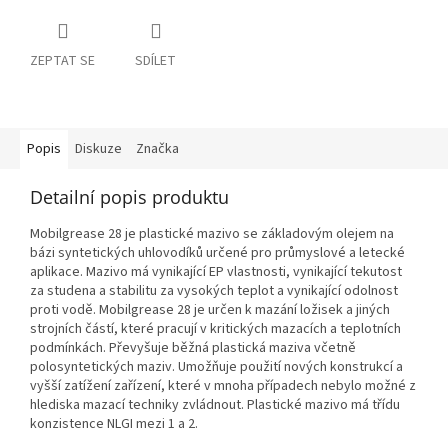
ZEPTAT SE
SDÍLET
Popis
Diskuze
Značka
Detailní popis produktu
Mobilgrease 28 je plastické mazivo se základovým olejem na
bázi syntetických uhlovodíků určené pro průmyslové a letecké
aplikace. Mazivo má vynikající EP vlastnosti, vynikající tekutost
za studena a stabilitu za vysokých teplot a vynikající odolnost
proti vodě. Mobilgrease 28 je určen k mazání ložisek a jiných
strojních částí, které pracují v kritických mazacích a teplotních
podmínkách. Převyšuje běžná plastická maziva včetně
polosyntetických maziv. Umožňuje použití nových konstrukcí a
vyšší zatížení zařízení, které v mnoha případech nebylo možné z
hlediska mazací techniky zvládnout. Plastické mazivo má třídu
konzistence NLGI mezi 1 a 2.