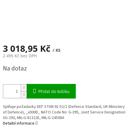
3 018,95 Kč
/ KS
2 495 Kč bez DPH
Měrná
Na dotaz
cena:
Přidat do košíku
Splňuje požadavky DEF STAN 91-52/1 (Defence Standard, UK Ministery
of Defence), _x000D_ NATO Code No: G-395, Joint Service Designation:
XG-293, MIL-G-81322E, MIL-G-24508A
Detailní informace