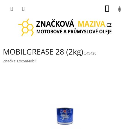
Přejít
NÁKUP
na
obsah
KOŠÍK
MOBILGREASE 28 (2kg)
149420
Značka:
ExxonMobil